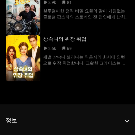
2.9k
81
철두철미한 전직 비밀 요원의 딸이 거침없는
글로벌 팝스타의 스토커인 전 연인에게 납치
되면서, 엮일 일이 없던 두 사람은 어쩔 수 없
이 손을 잡게 된다. 필리핀 전역을 무대로 한
추격전 속에서 두 사람 사이에 묘한 기류가 감
상속녀의 위장 취업
돈다. 하지만 이들은 이성적인 판단과 서로를
향한 신뢰, 그리고 가장 소중한 사람의 목숨을
2.6k
69
저울질해야 하는 가혹한 선택의 기로에 놓인
재벌 상속녀 셀리나는 약혼자의 회사에 인턴
다.
으로 위장 취업합니다. 교활한 그레이스는 그
녀의 신분을 훔치고 동료들과 합세해 그녀를
괴롭힙니다. 하지만 건드리지 말아야 할 사람
을 건드렸네요. 진짜 상속녀의 짜릿한 반격이
시작됩니다.
정보