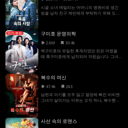
라고 착각하고, 루카스는 엠마가 돈만 밝히는
시골 소녀 에밀리는 어머니의 병원비로 생긴
가난한 여자라고 오해하게 된다. 서로의 오해
빚을 남자 친구 케빈에게 부탁하기 위해 도시
속에서 두 사람은 정체를 숨긴 채 지내던 중,
로 올라온다. 하지만 케빈은 나이 많은 부유한
엠마의 전 남자 친구와 그의 여자 친구의 방해
여성과 사귀고 있었고, 둘은 에밀리를 모욕한
속에서 점차 갈등을 해소하고, 서로에 대한 오
다. 최악의 순간 에밀리는 우연히 루카스와 만
해가 풀리며, 결국 진정한 사랑을 확인한 채 결
구미호 운명의짝
인기 추천
나게 되고, 예상치 못한 오해로 에밀리는 CEO
혼하게 된다.
와 계약 결혼 아내가 된다.
2.6M
30.4k
백구미호의 유일한 후계자였던 린은 어렸을
때 흑구미호에게 납치되어 자랐습니다. 그녀는
20살이 되었을 때 구미호의 능력을 얻게되면
흑구미호에게서 도망칠 계획을 세우고 있었습
니다. 하지만 안타깝게도 구미호의 일생에 단
복수의 여신
한명뿐이라는 운명의 짝이 흑구미호의 수장
현동주라는 사실을 알게 됩니다. 서로를 미워
47.4k
263
하는 린과 현동주는 서로를 거부합니다. 그러
남편과 아기를 모두 잃고 절망에 빠진 비비엔.
던 중 백구미호의 수장 백도윤이 린을 운명의
그녀가 살아가는 이유는 오직 하나, 복수뿐이
짝으로 선택하자 현동주는 갑자기 린과 결혼
다. 하지만 단칼에 끝내는 복수는 너무나 자비
하겠다고 선언합니다. 과연 린의 운명의 짝은
롭다. 그 여자가 가장 아끼는 남편을 서서히 빼
누가 될까요?
앗으며 똑같은 절망을 맛보게 할 것이다. 잔혹
사선 속의 로맨스
하고 우아한 비비엔의 복수, 그 서막이 오른다.