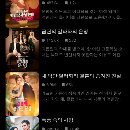
483.8k
1.2k
운명의 장난으로 어려움을 겪는 여성 엠마는
억만장자 올리버를 남편으로 고용합니다. 올리
버가 엠마에게 사랑에 빠지면서 가상의 관계
로 시작된 관계는 빠르게 진정한 로맨스로 변
금단의 알파와의 운명
합니다. 그러나 엠마는 저주를 받아 사랑에 빠
지지 못하고, 꿈속에서 의문의 남자가 나타나
115.6k
532
게 된다. 그들의 사랑이 깊어짐에 따라 올리버
괴롭힘과 학대를 받으며, 한 어린 고등학생 소
의 비밀은 그들의 관계를 깨뜨릴 위험에 처하
녀는 늑대로 변신하지 못한다는 이유로 이전
게 되고, 엠마는 의문에 빠지게 됩니다. 그녀의
무리에서 쫓겨났습니다. 새로운 무리에 들어가
꿈을 괴롭히는 이 남자는 누구이며, 그들은 함
자 그녀는 멋진 남자를 만나 사랑에 빠지게 됩
께하기 위해 그들의 장애물을 극복할 수 있을
니다. 그런데 이 남자는 그녀의 상급자인 알파
내 억만 달러짜리 결혼의 숨겨진 진실
까요?
이며, 그녀를 죽이려는 한 남자의 조카입니다.
6.9M
68k
카프만 가문의 상속녀인 엠마는 전 남자 친구
에게 차인 채, 클럽에서 피셔 가문의 억만장자
루카스를 만난다. 동시에 우연히 전 남자 친구
와 그의 여자 친구를 마주친 엠마는 홧김에 루
카스에게 가짜 남편 행세를 해달라고 부탁하
폭풍 속의 사랑
게 되고, 루카스는 상황을 이용하여 가짜 결혼
을 제안하게 되는데. 엠마는 루카스를 호스트
289.1k
21.4k