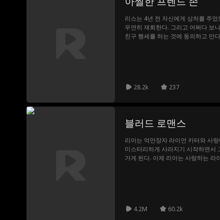
아찔한 프렌드 존
리스는 4년 전 자신에게 상처를 주
우연히 재회한다. 그리고 어쩌다 보
친구 행세를 하는 것에 동의하고 만다
이 다시금 수면 위로 떠오르기 시작하
의 아픔이 반복될지도 모를 위험을 감
28.2k
237
블러드 로맨스
리아는 억만장자 라이언 카터와 사랑
미스터리하게 사라지기 시작하면서 
가게 된다. 이제 리아는 사랑하는 라
4.2M
60.2k