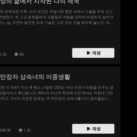
상의 끝에서 시작된 나의 제국
차 세계대전 이후, 아서 모건은 무질서한 혼돈 속에서 고물을 주워 간신
연명한다. 옛 고교 동창들에게 괴롭힘과 약탈을 당하며 비참하게 살아가
어느 날, 우연히 발견한 외계 기술은 그의 모든 것을 뒤바꿔 놓는다. 게다
위기에 처한 세 여인을 구해 아내로 맞이하며, 이 외계 기술을 이용해 황
의 왕이 되기로 결심한다.
재생
5.3k
96
만장자 상속녀의 이중생활
한 지 3년이 지난 후 웨스 스털링 CEO는 아내 키라가 바람을 피우는 금
채굴자라고 확신합니다. Wes의 비난과 학대에 지친 Kira는 마침내 그와
하고 그녀의 진정한 정체성, 즉 억만장자 상속녀를 다시 받아들입니다!
는 자신이 인생 최대의 실수를 저질렀다는 사실을 깨닫고 어떻게 할 것
? 키라는 그에게 돈을 지불하게 될까요... 아니면 다시 그에게 반하게 될
?
재생
268.3k
1.2k