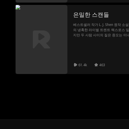
은밀한 스캔들
베스트셀러 작가 L. J. Shen 원작
의 냉혹한 라이벌 트렌트 렉스로스 밑
지만 두 사람 사이의 짙은 증오는 이
파멸로 몰아넣을지도 모를 나이 차이
61.4k
463