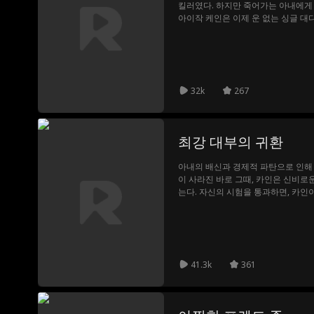
킬러였다. 하지만 죽어가는 아내에게
아이작 케인은 이제 운 없는 싱글 대
딸이 거대 범죄 조직에 납치당하자, 
야 만다. 그렇게 러시아 마피아를 학
배회하는 전설적인 킬러로서의 자리를
32k
267
최강 대부의 귀환
아내의 배신과 경제적 파탄으로 인해 
이 사라진 바로 그때, 카인은 신비로
는다. 자신의 시험을 통과하면, 카인
대부로서 자신을 계승하게 될 것이라는 
된다. 카인은 과연 최강의 교부가 될 
41.3k
361