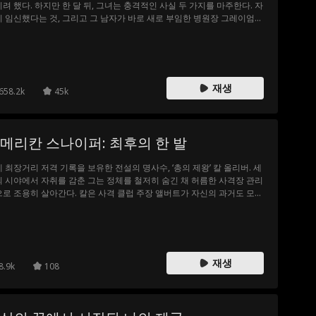
려 했다. 하지만 한 달 뒤, 그녀는 충격적인 사실 두 가지를 마주한다. 자
 임신했다는 것, 그리고 그 남자가 바로 새로 부임한 병원장 그레이엄
턴이라는 사실이다. 몰리의 비밀이 드러나자, 질투에 사로잡힌 가족과
벌, 그리고 그레이엄의 과거에서 나타난 인물까지 두 사람을 갈라놓으
한다. 사방에서 몰려오는 압박과 혼란 속에서, 과연 몰리와 그레이엄은
 시련을 이겨내고 진짜 사랑을 찾을 수 있을까?
재생
658.2k
45k
아메리칸 스나이퍼: 최후의 한 발
 최장거리 저격 기록을 보유한 전설의 명사수, ‘총의 제왕’ 칼 올리버. 세
 시야에서 자취를 감춘 그는 정체를 철저히 숨긴 채 허름한 사격장 관리
로 조용히 살아간다. 칼은 사격 클럽 주장 앨버트가 자신의 과거도 모른
쏟아내는 온갖 무시와 모욕을 묵묵히 참아낸다. 하지만 사격장이 악덕 기
 인수 위협에 직면하자, 운영자 제인과 딸 레베카를 지키기 위해 칼은
이상 물러설 수 없다. 봉인했던 전설의 사격 실력을 다시 드러낸 칼. 그의
막 방아쇠는 모두의 운명이 걸린 최후의 임무가 된다.
재생
8.9k
108