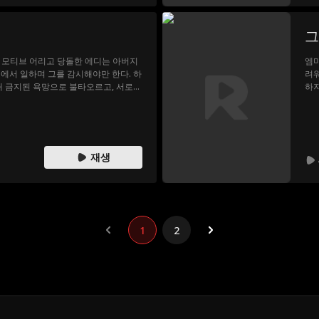
그
 소설 모티브 어리고 당돌한 에디는 아버지
엠마
에서 일하며 그를 감시해야만 한다. 하
려워
내 금지된 욕망으로 불타오르고, 서로를
하
를 뛰어넘은 사랑이 시작된다.
고,
기 
행복
재생
1
2