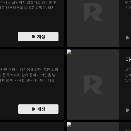
 다시는 살인하지 않겠다고 맹세한 후,
넘기
디로 하루하루를 보내고 있었다. 하지만
신이
아이작 케인은 아내에게 한 맹세를 깨고
웨스
살하며 길을 뚫고, 악인들의 악몽 속을
라이
 되찾으려 한다.
려 
모든
재생
카인 헌터는 폐인이 되었다. 모든 희망
세계
운 돈 루트비히 앞에 끌려가 제안을 받
간의
이 바로 이 거대한 신디케이트의 새로운
인으
것! 절망 끝, 생사를 건 시험이 시작
채 
수 있을까?
업의
더 
마지
재생