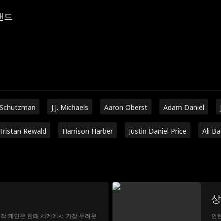
랜드
 Schutzman
J.J. Michaels
Aaron Oberst
Adam Daniel
Tristan Rewald
Harrison Harber
Justin Daniel Price
Ali B
상
이작 케인은 한때 세계에서 가장 두려운
인턴