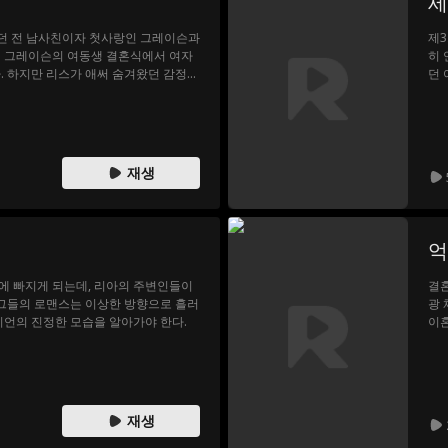
세
었던 전 남사친이자 첫사랑인 그레이슨과
제3
니 그레이슨의 여동생 결혼식에서 여자
히 
. 하지만 리스가 애써 숨겨왔던 감정들
던 
고, 진정한 사랑을 쟁취하기 위해 과거
가 
수할 것인지 선택의 기로에 놓인다.
무지
재생
억
에 빠지게 되는데, 리아의 주변인들이
결혼
그들의 로맨스는 이상한 방향으로 흘러
광 
이언의 진정한 모습을 알아가야 한다.
이혼
웨스
인가
까요
재생