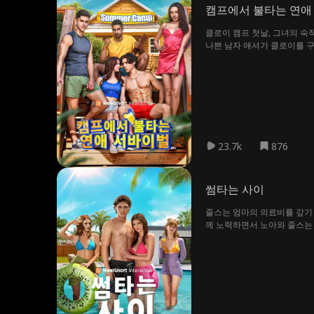
캠프에서 불타는 연애
클로이 캠프 첫날, 그녀의 숙
나쁜 남자 애셔가 클로이를 구
해하려는 지도 교사 무리 속에서
23.7k
876
썸타는 사이
줄스는 엄마의 의료비를 갚기 
께 노력하면서 노아와 줄스는 