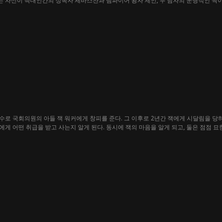
녀는 자신이 늑대인간의 상속자 세바스찬과 뱀파이어 왕자 제인, 두 남자의 운명적인 짝
뜨겁고, 다른 하나는 얼음처럼 차갑다. 과연 그녀의 진정한 사랑은 누구일까? 아이비는
너뜨릴 수 있는 비밀인데...
로 국회의원의 아들 잭 워커에게 창피를 준다. 그 이후로 2년간 잭에게 시달림을 당하
게 어떤 취급을 받고 사는지 알게 된다. 동시에 잭의 마음을 알게 되고, 둘은 점점 묘