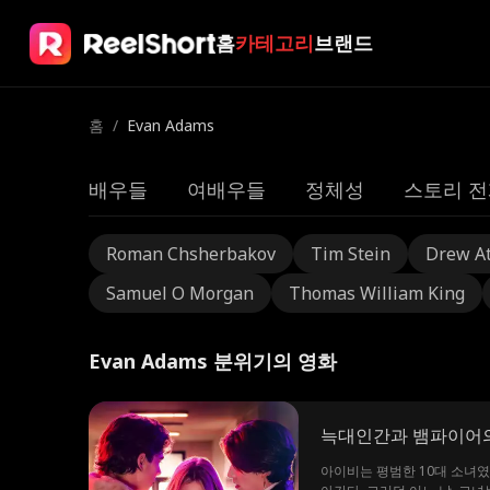
홈
카테고리
브랜드
홈
/
Evan Adams
배우들
여배우들
정체성
스토리 전
Roman Chsherbakov
Tim Stein
Drew A
Samuel O Morgan
Thomas William King
Evan Adams 분위기의 영화
늑대인간과 뱀파이어
아이비는 평범한 10대 소녀였