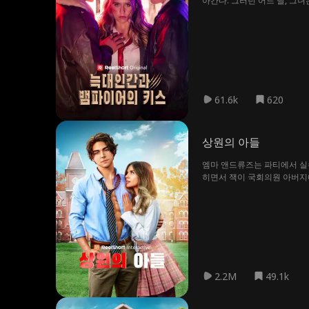
아간다. 그러던 어느 날, 그
이 정반대다. 하나는 불처럼 
된다. 그것은 모든 것을 무
61.6k
620
상원의 아들
엠마 앤드류즈는 파티에서 실수
히면서 잭이 국회의원 아버지에
2.2M
49.1k