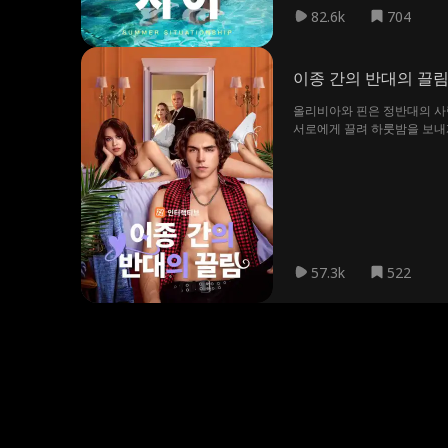
82.6k
704
이종 간의 반대의 끌
올리비아와 핀은 정반대의 사람
서로에게 끌려 하룻밤을 보내게
57.3k
522