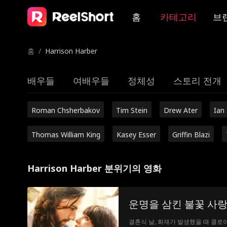
홈
카테고리
브
홈
/
Harrison Harber
배우들
여배우들
정체성
스토리 전개
Roman Chsherbakov
Tim Stein
Drew Ater
Ian
Thomas William King
Kasey Esser
Griffin Blazi
Harrison Harber 분위기의 영화
운명을 삼킨 불꽃 사
결혼식 날, 화재가 발생했을 때 클로