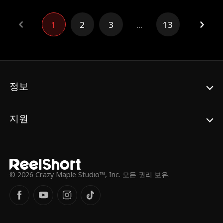
래디에게 배신을 당하게 되고, CEO의 자리마
저 빼앗길 위기에 처하는데. 어릴 적 경쟁 관
계였던 라이더 말로우의 도움을 받아 위기를
1
2
3
...
13
피하고, 언제나 적으로만 생각했던 말로우의
진심을 알게 되면서 함께 어려움을 헤쳐나가
게 된다
정보
지원
© 2026 Crazy Maple Studio™, Inc. 모든 권리 보유.