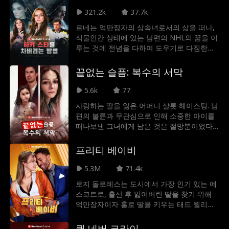
계로 시작된 일은 점점 걷잡을 수 없이 커지게
되고, 크리스찬의 손길 하나, 입맞춤 하나에
321.2k
37.7k
엘라는 점점 크리스찬의 세계로 빠져들기 시
르네는 억만장자의 상속녀로서의 삶을 떠나,
작한다. 하지만 크리스찬이 처음부터 위험한
식물인간 상태에 있는 남편의 NHL의 꿈을 이
게임을 계획하고 있었다는 사실을 엘라는 모
루는 것에 전념을 다하여 도우기로 다짐한다.
르고 있었다. 그렇게 엘라를 영원히 자신의 것
하지만 고통스러운 유산의 충격을 겪은 후, 그
으로 만들기 위한 크리스찬의 치밀한 계획이
녀는 잔혹한 진실을 마주하게 되는데. 바로 자
끝없는 슬픔: 복수의 서막
진행되는데...
신이 모든 것을 바친 남편이 이미 다른 사람을
선택했을지도 모른다는 것
5.6k
77
사랑하는 딸을 잃은 어머니 샬롯 헤이스팅. 남
편의 불륜과 무관심으로 인해 소중한 아이를
떠나보낸 그녀에게 남은 것은 절망뿐이었다.
하지만 남편은 진실을 외면한 채 오히려 그녀
를 의심하며 끝없는 고통을 안겨준다. "딸을
프리티 베이비
어디에 숨겼느냐"라는 말도 안 되는 의혹으로
그녀를 괴롭히는 남편. 배신당한 아내이자 딸
5.3M
71.4k
을 잃은 어머니의 마음속에서 복수의 불꽃이
로지 돌로레스는 도시에서 가장 인기 있는 에
타오르기 시작한다. 모성애가 분노로 변할 때,
스코트로, 출산 후 잃어버린 딸을 찾기 위해
그 누구도 막을 수 없다.
억만장자이자 홀로 딸을 키우는 태드 윌리엄
스와 가짜 약혼을 한다. 하지만 릴리는 태드의
사랑스러운 딸 릴리가 바로 자신이 그토록 찾
퀸 네버 크라이