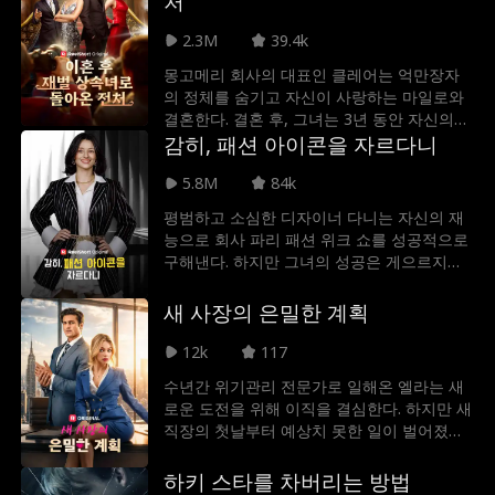
처
라는 사실을 거의 알지 못했습니다! 트리스탄
은 조이스의 마음을 되찾을 수 있을까요? 아
2.3M
39.4k
니면 그녀는 훨씬 더 어린 큐티 파이 윌리엄
몽고메리 회사의 대표인 클레어는 억만장자
포프에게 반하게 될까요?
의 정체를 숨기고 자신이 사랑하는 마일로와
결혼한다. 결혼 후, 그녀는 3년 동안 자신의
부와 인맥을 이용해 마일로의 커리어를 아낌
감히, 패션 아이콘을 자르다니
없이 지원해 준다. 하지만 마일로는 성공을 거
5.8M
84k
의 앞두고 스텔라와 바람을 피운다. 이를 알게
된 클레어는 마일로와 이혼한 후, 억만장자의
평범하고 소심한 디자이너 다니는 자신의 재
신분으로 다시 그의 앞에 나타난다. 클레어는
능으로 회사 파리 패션 위크 쇼를 성공적으로
마일로를 향한 모든 지원을 철회하여 마일로
구해낸다. 하지만 그녀의 성공은 게으르지만
에게 뼈저린 후회를 안겨준다!
스타일리시한 인턴 브린에게 빼앗기고, 심지
어 브린은 사장의 권력욕 넘치는 딸과 손잡고
새 사장의 은밀한 계획
다니를 회사에서 쫓아낸다.
12k
117
수년간 위기관리 전문가로 일해온 엘라는 새
로운 도전을 위해 이직을 결심한다. 하지만 새
직장의 첫날부터 예상치 못한 일이 벌어졌으
니, 새로운 사장 크리스찬이 느닷없이 엘라를
가짜 결혼에 끌어들인 것이다! 단순한 계약 관
하키 스타를 차버리는 방법