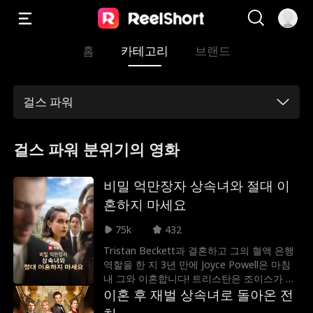
홈
카테고리
브랜드
걸스 파워
걸스 파워 분위기의 영화
비밀 억만장자 상속녀와 절대 이
혼하지 마세요
75k
432
Tristan Beckett과 결혼하고 그의 혈액 은행
역할을 한 지 3년 만에 Joyce Powell은 마침
내 그와 이혼합니다! 트리스탄은 조이스가 단
지 돈 때문에 그와 결혼한 헛된 소녀라고 생각
이혼 후 재벌 상속녀로 돌아온 전
했습니다. 그는 그녀가 비밀 억만장자 상속녀