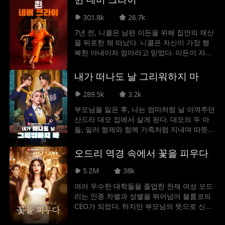
던 딸이라는 걸 모르는데.
301.8k
26.7k
7년 전, 니콜은 남편 이든을 위해 집안의 재산
을 뒤로한 채 떠났다. 니콜은 자신이 가장 행
복한 아내이자 엄마라고 믿었다. 이든이 자신
과 가장 친한 친구 엘레인과 함께 자신을 감옥
에 보내고 딸을 빼앗기 전까지는 말이다. 둘의
내가 떠나도 날 그리워하지 마
진짜 모습을 알게 된 지금, 니콜은 상속녀로
돌아와 자신의 딸을 되찾고, 모두에게 진짜 여
289.5k
3.2k
왕의 모습을 보여주기로 다짐한다.
부모님을 잃은 후, 나는 엄마처럼 날 아껴주던
산드라 대모 집에서 살게 된다. 대모의 두 아
들, 밀러 형제와 함께 가족처럼 지내며 따뜻한
사랑을 받으며 자란 나. 언젠가 이 집 아들 중
한 명과 사랑에 빠질 거라 믿었지만 가사도우
오드리 역경 속에서 꽃을 피우다
미의 딸 로라가 들어오면서 모든 게 달라진다.
내가 가장 사랑했던 밀러 형제가 내 마음을 짓
5.2M
38k
밟고 상처받은 나는 결국 집을 떠난다. 내가
여러 우수한 대학들을 졸업한 천재 여성 오드
떠난 뒤, 나를 찾아 헤매는 밀러 형제들. 이제
리는 인종 차별과 성별을 뛰어넘어 블룸코의
우리 앞엔 어떤 이야기가 기다리고 있을까?
CEO가 되었다. 하지만 부모님의 뜻으로 신분
을 숨긴 채 살아가던 오드리는 남자 친구인 그