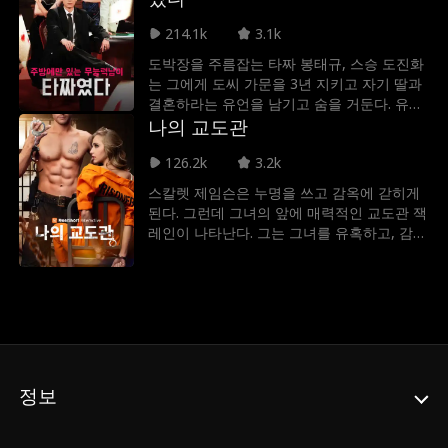
이라는 사실을 알게 될까?
214.1k
3.1k
도박장을 주름잡는 타짜 봉태규, 스승 도진화
는 그에게 도씨 가문을 3년 지키고 자기 딸과
결혼하라는 유언을 남기고 숨을 거둔다. 유언
대로 신분을 숨긴 채 도씨 가문을 보호하며 도
나의 교도관
연서와 지내던 봉태규, 하지만 그의 묵묵한 헌
126.2k
3.2k
신에 대한 대가는 도씨 가문의 경멸과 조롱 뿐
이었다. 3년의 약속이 끝나기 사흘 전, 도연서
스칼렛 제임슨은 누명을 쓰고 감옥에 갇히게
가 친구의 꾀임에 넘어가 가문에 위기를 자초
된다. 그런데 그녀의 앞에 매력적인 교도관 잭
하자 봉태규는 탁월한 스킬로 위기를 모면한
레인이 나타난다. 그는 그녀를 유혹하고, 감각
다. 그 사건이 지나고 조용히 도씨 가문을 떠
적인 쾌락으로 괴롭히지만 과연 그가 그녀에
난 봉태규, 봉태규의 빈자리를 느낀 도연서는
게 집착하는 이유는 단순한 욕망일까, 아니면
그를 찾아 나서는데...
더 어두운 비밀이 숨어 있을까?
정보