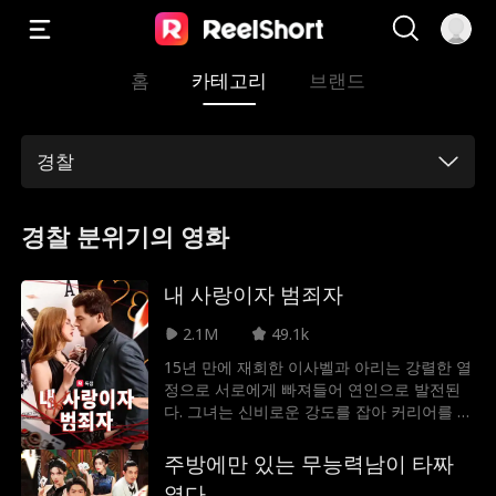
홈
카테고리
브랜드
경찰
경찰 분위기의 영화
내 사랑이자 범죄자
2.1M
49.1k
15년 만에 재회한 이사벨과 아리는 강렬한 열
정으로 서로에게 빠져들어 연인으로 발전된
다. 그녀는 신비로운 강도를 잡아 커리어를 쌓
으려는 형사다. 아리가 그녀의 수사를 도우면
서 그들의 관계가 점점 뜨거워지는데... 과연
주방에만 있는 무능력남이 타짜
이사벨은 자신이 쫓고 있는 범인이 바로 연인
였다