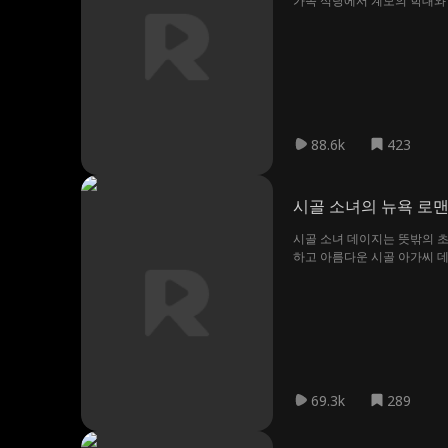
가족 식당에서 계모의 학대와 
묵하지 않는다. 빼앗긴 제국과
88.6k
423
시골 소녀의 뉴욕 로
시골 소녀 데이지는 뜻밖의 초
하고 아름다운 시골 아가씨 데
적인 커플이지만 서로에게 완벽
69.3k
289