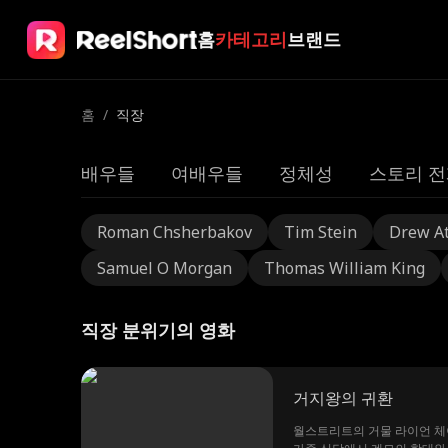
홈
카테고리
브랜드
홈
/
직장
배우들
여배우들
정체성
스토리 전
Roman Chsherbakov
Tim Stein
Drew A
Samuel O Morgan
Thomas William King
직장 분위기의 영화
거지왕의 귀환
월스트리트의 거물 라이언 체이