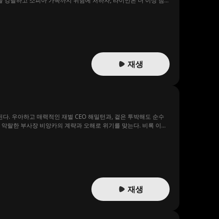
 강탈하고 소피아 가족까지 위험에 처하자, 라이언은 더 이상 침
복수극을 시작한다.
재생
다. 우아하고 매력적인 재벌 CEO 해밀턴과, 겉은 투박해도 순수
 악랄한 부사장 비앙카의 계략과 오해로 위기를 맞는다. 비록 이례
을까?
재생