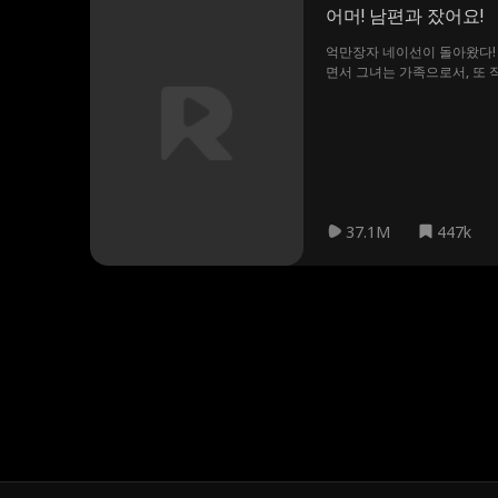
어머! 남편과 잤어요!
억만장자 네이선이 돌아왔다!
면서 그녀는 가족으로서, 또 
자신의 아내임을 인지하지 못
인지 보여준다
37.1M
447k