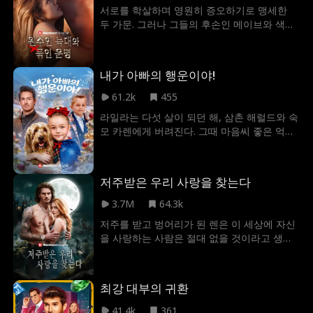
서로를 학살하며 영원히 증오하기로 맹세한
두 가문. 그러나 그들의 후손인 메이브와 색슨
은 서로를 향한 끌림을 결코 부정할 수 없었다.
알파 공주 메이브는 살아남기 위해 목숨을 걸
고 루페리옴 왕립 전쟁학교에 입학한다. 그곳
내가 아빠의 행운이야!
에서 그녀가 마주친 이는 루페리옴에서 가장
강력한 늑대이자, 다름 아닌 그녀의 원수, 색슨
61.2k
455
블랙무어였다. 이제 메이브가 원해서는 안 될
라일라는 다섯 살이 되던 해, 삼촌 해럴드와 숙
바로 그 늑대가 그녀를 위험에서 구해줄 수 있
모 카렌에게 버려진다. 그때 마음씨 좋은 억만
는 유일한 구원자일지도 모른다.
장자 조나단이 그녀를 발견해 집으로 데려간
다. 조나단은 라일라를 입양하고, 그날 이후로
집안 분위기가 조금씩 밝아지기 시작한다. 라
저주받은 우리 사랑을 찾는다
일라는 행운과 따뜻함을 가져온다. 오랫동안
말을 하지 않던 조나단의 아들 노아는 라일라
3.7M
64.3k
와 함께 지내며 다시 목소리를 되찾고, 경매에
저주를 받고 벙어리가 된 렌은 이 세상에 자신
서는 라일라의 도움으로 조나단이 숨겨진 보
을 사랑하는 사람은 절대 없을 것이라고 생각
물 상자를 손에 넣는다. 라일라는 집에서 키우
한다. 그러던 어느 날, 알파 헌터가 그녀의 앞
는 강아지와 "대화"를 나누듯 행동하며 단서를
에 나타나 그녀가 자신의 짝이라고 말한다. 하
따라 노아의 잃어버린 바이올린을 찾아주기도
지만 알파 헌터도 저주를 받은 몸이다. 두 사람
한다. 조나단의 여동생 이사벨과 함께 디자인
최강 대부의 귀환
은 서로 저주를 풀고, 사랑을 이룰 수 있을까?
한 핸드백은 큰 인기를 끌며, 위기에 놓였던 이
41.4k
361
사벨의 회사를 구해낸다. 어느 날 위험이 닥치