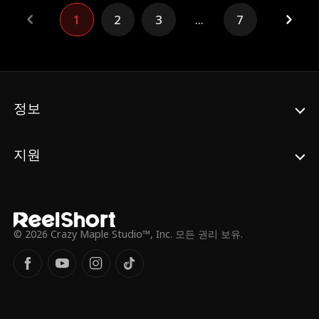
는 남편이 바람을 피운다고 확신하게 되고, 그
1
2
3
...
7
배신감에 휩싸여 다른 남자와 재혼을 결심하
기에 이른다. 운명의 장난처럼, 앨리스의 결혼
식 웨딩카는 거리에서 라이언의 장례 행렬과
마주치게 된다.
정보
지원
© 2026 Crazy Maple Studio™, Inc. 모든 권리 보유.