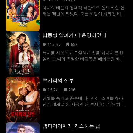
자, 라일라는 해럴드와 함께 음모를 꾸몄던 비
아내의 배신과 경제적 파탄으로 인해 카인 헌
비안이 진실을 털어놓도록 만들고, 그로 인해
터는 폐인이 되었다. 모든 희망이 사라진 바로
숨겨졌던 진실들이 하나씩 밝혀진다. 라일라는
그때, 카인은 신비로운 돈 루트비히 앞에 끌려
가족이 위험에서 벗어날 수 있도록 돕고, 모든
가 제안을 받는다. 자신의 시험을 통과하면, 카
계략을 폭로해 해럴드와 카렌, 비비안을 궁지
인이 바로 이 거대한 신디케이트의 새로운 대
남동생 알파가 내 운명이었다
로 몰아넣는다.
부로서 자신을 계승하게 될 것이라는 것! 절망
끝, 생사를 건 시험이 시작된다. 카인은 과연
115.5k
653
최강의 교부가 될 수 있을까?
늑대들 사이에서 유일하게 힘을 가지지 못한
엘라. 그녀의 유일한 버팀목은 메이트인 베타
노아 그레이븐스뿐이었다. 하지만 노아가 그녀
의 라이벌 에바와 바람을 피우는 장면을 목격
한 순간, 엘라의 세상은 무너져 내렸다. 그때
루시퍼의 신부
앞에 나타난 것은 오랜 시간 엘라를 지켜봐 온
남자, 노아의 남동생이자 새롭게 돌아온 알파
16.2k
206
리암 그레이븐스였다. 어린 시절부터 엘라를
정체를 숨기고 꿈속에 나타나는 소녀를 찾아
사랑해 온 리암은 엘라가 자신의 운명임을 알
인간 세계로 온 지옥의 왕 루시퍼는 우연히 절
고 있었다. 하지만 질투로 가득 찬 라이벌과 앙
체절명의 위기에 놓인 안젤라를 구해주지만,
심을 품은 노아, 그리고 그들을 갈라놓으려는
곧바로 떠나야 했다. 하지만 루시퍼가 돌아왔
두 세계 사이에서, 엘라와 리암은 운명적인 사
을 때 안젤라가 바로 자신이 찾던 그 사람임을
랑을 지켜낼 수 있을까?
뱀파이어에게 키스하는 법
깨닫게 되고, 안젤라는 또다시 위기를 맞이하