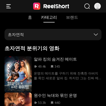
홈
카테고리
브랜드
초자연적
초자연적 분위기의 영화
알파 킹의 숨겨진 메이트
49.4k
345
운명의 메이트를 구하기 위해 잔혹한 아버지
를 죽인 새로운 알파 킹. 하지만 그는 진짜 메
이트를 지키기 위해 가짜 루나를 내세울 수밖
에 없었다. 그러나 전투를 위해 떠난 사이, 진
짜 루나는 가짜 루나에게 발각되어 잔혹한 고
원수인 늑대와 묶인 운명
문을 당한다. 그녀는 과연 알파 킹이 돌아오기
전까지 버틸 수 있을까?
53.3k
440