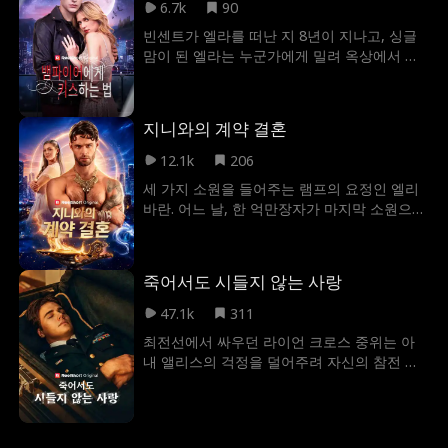
고 만다. 마법의 힘을 쓸 수 없게 된 루시퍼가
6.7k
90
과연 가혹한 운명으로부터 안젤라를 끝까지
빈센트가 엘라를 떠난 지 8년이 지나고, 싱글
지켜낼 수 있을까?
맘이 된 엘라는 누군가에게 밀려 옥상에서 떨
어지지만 가면을 쓴 의문의 남자에게 구해진
다. 깨어나 보니 옆에는 빈센트가 있었고, 빈센
트는 자신이 가면의 남자라는 걸 부인하면서,
지니와의 계약 결혼
적들이 엘라를 노린다며 자신과 함께 살아야
한다고 한다. 엘라의 마음을 짓밟고 떠난 빈센
12.1k
206
트가 이제는 왜 그녀를 구하려는 걸까? 그리고
세 가지 소원을 들어주는 램프의 요정인 엘리
어째서 인간처럼 보이지 않는 걸까? 엘라는 그
바란. 어느 날, 한 억만장자가 마지막 소원으로
를 믿을 수 있을까, 아니면 빈센트는 가면 이상
엘리의 자유를 빌지만, 거기에는 한 가지 조건
의 비밀을 더 숨기고 있는 것일까
이 있었다. 바로 그의 손녀인 크리스틴과 계약
결혼을 해야 한다는 것. 소원의 기한이 끝나가
죽어서도 시들지 않는 사랑
는 지금, 엘리 앞에 놓인 잔인한 선택의 기로,
엘리는 어떤 선택을 해야 할까?
47.1k
311
최전선에서 싸우던 라이언 크로스 중위는 아
내 앨리스의 걱정을 덜어주려 자신의 참전 사
실을 숨겼다. 그러나 동료를 구하려던 그는 비
극적으로 전사했고, 아내를 향한 짙은 미련 때
문에 귀신이 되어 앨리스 곁으로 돌아온다. 한
편, 라이언이 자신을 피한다고 오해한 앨리스