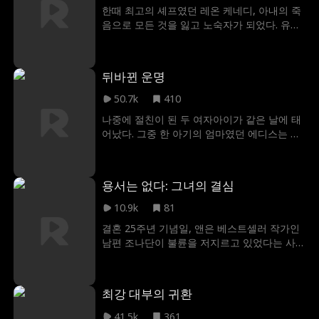
의 부당함을 바로잡겠다고 결심한다. 그리고
한때 최고의 셰프였던 레온 케네디, 아내의 죽
진정한 ‘왕’의 방식으로 행동에 나선다.
음으로 모든 것을 잃고 노숙자가 되었다. 유일
한 동반자는 반려견 단테뿐. 우연히 한 식당에
서 일하게 된 그는 자신의 정체를 숨긴 채 악랄
한 수셰프 브라이언트의 괴롭힘을 참아낸다.
뒤바뀐 운명
하지만 식당이 위기에 처하자 잠들어 있던 전
설의 실력이 깨어난다! 요리로 모든 것을 되찾
50.7k
410
는 듯했지만, 질투에 눈먼 브라이언트의 모함
나중에 절친이 된 두 여자아이가 같은 날에 태
과 악덕 사업가 윌리엄의 잔혹한 복수가 기다
어났다. 그중 한 아기의 엄마였던 에디스는 자
리고 있었다. 마지막 가족이었던 단테마저 잃
신의 가난을 물려주고 싶지 않아서 몰래 CEO
은 레온, 이제 그의 손에 든 것은 요리칼이 아
친구의 아기와 자신의 아기를 바꿔치기했다.
닌 복수의 칼이다. 전설의 셰프가 복수를 요리
하지만 그때 예상하지 못했던 일이 벌어졌으
하기 시작한다!
용서는 없다: 그녀의 결심
니... 그건 CEO 친구가 에디스의 행동을 목격하
고 몰래 아기들을 제자리에 돌려놓은 것이다.
10.9k
81
그렇게 시간은 18년이 흘러, 에디스가 자신의
결혼 25주년 기념일, 앤은 베스트셀러 작가인
계획이 성공했다고 생각하고 있을 무렵, 지난
남편 조나단이 불륜을 저지르고 있었다는 사
18년간 자신이 학대하며 키운 딸이 바로 친딸
실을 알게 된다. 앤은 더 이상 참을 수 없어 마
이라는 충격적인 사실을 알게 되는데...
침내 이혼을 결심한다. 조나단은 자신이 곧 출
판사의 CEO가 될 것이라고 믿으며, 앤을 가차
최강 대부의 귀환
없이 내쫓는다. 절망 속에서 조나단을 용서하
지 않기로 결심한 앤은, 엘리트 출판사의 회장
41.5k
361