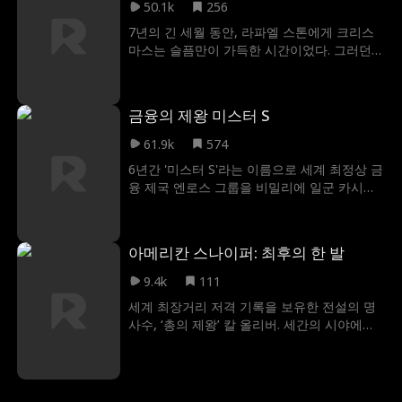
작된다. 알렉스의 진짜 정체가 억만장자임이
50.1k
256
서서히 드러나고, 이들을 파멸로 몰아넣었던
7년의 긴 세월 동안, 라파엘 스톤에게 크리스
배후 세력에 대한 복수가 마침내 시작된다.
마스는 슬픔만이 가득한 시간이었다. 그러던
어느 날, 그는 다시는 못 볼 줄 알았던 아내, 루
시와 기적적으로 재회한다. 하지만 루시는 몸
을 움직일 수도, 말할 수도 없는 상태가 되어
금융의 제왕 미스터 S
있었고, 심지어 그를 전혀 기억하지 못하는 듯
보였다. 과연 진정한 사랑은 고통과 불행, 그리
61.9k
574
고 잊혀진 기억까지 모두 이겨낼 수 있을까?
6년간 '미스터 S'라는 이름으로 세계 최정상 금
융 제국 엔로스 그룹을 비밀리에 일군 카시우
스. 여자친구 이사벨라에게 청혼하려 돌아왔지
만, 그녀는 재물만을 쫓아 카시우스를 차버리
고 미스터 S만이 자신의 짝이라며 비웃는다.
아메리칸 스나이퍼: 최후의 한 발
배신에 직면한 카시우스는 미러 미디어 CEO
프레야와 갑작스러운 계약 결혼을 감행한다.
9.4k
111
이사벨라는 미스터 S의 정체를 전혀 모른 채,
세계 최장거리 저격 기록을 보유한 전설의 명
그의 취임 파티에서 카시우스를 멸시하며 쫓
사수, ‘총의 제왕’ 칼 올리버. 세간의 시야에서
아내려 한다. 결국 카시우스는 자신을 버린 그
자취를 감춘 그는 정체를 철저히 숨긴 채 허름
녀에게 줬던 모든 것을 되찾고, 냉혹한 복수를
한 사격장 관리인으로 조용히 살아간다. 칼은
결심한다.
사격 클럽 주장 앨버트가 자신의 과거도 모른
채 쏟아내는 온갖 무시와 모욕을 묵묵히 참아