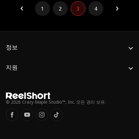
낸다. 하지만 사격장이 악덕 기업의 인수 위협
1
2
3
4
에 직면하자, 운영자 제인과 딸 레베카를 지키
기 위해 칼은 더 이상 물러설 수 없다. 봉인했
던 전설의 사격 실력을 다시 드러낸 칼. 그의
마지막 방아쇠는 모두의 운명이 걸린 최후의
임무가 된다.
정보
지원
© 2026 Crazy Maple Studio™, Inc. 모든 권리 보유.