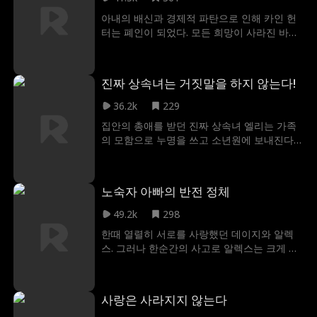
직을 다시 맡고 조나단을 직무에서 해임한다.
아내의 배신과 경제적 파탄으로 인해 카인 헌
그제야 조나단은 비로소 25년 동안 평범한 주
터는 폐인이 되었다. 모든 희망이 사라진 바로
부로 살아온 아내가 사실은 부유한 상속녀였
그때, 카인은 신비로운 돈 루트비히 앞에 끌려
음을 깨닫는다.
가 제안을 받는다. 자신의 시험을 통과하면, 카
인이 바로 이 거대한 신디케이트의 새로운 대
진짜 상속녀는 거짓말을 하지 않는다!
부로서 자신을 계승하게 될 것이라는 것! 절망
끝, 생사를 건 시험이 시작된다. 카인은 과연
36.2k
229
최강의 교부가 될 수 있을까?
집안의 총애를 받던 진짜 상속녀 엘리는 가족
의 모함으로 누명을 쓰고 소년원에 보내진다.
가족들은 그녀가 잘 지낸다고 믿었지만, 엘리
는 사실 가짜 딸의 지시 아래 3년간 잔혹한 학
대를 견뎌야 했다. 3년 후, 상처투성이가 되어
노숙자 아빠의 반전 정체
풀려난 엘리는 여전히 가족들에게 버릇없고
문제 있는 아이로 비춰질 뿐이다. 그러던 어느
49.2k
298
날, 아버지가 그녀를 때리려 손을 올리는 순간
한때 열렬히 서로를 사랑했던 데이지와 알렉
의수(義手)가 떨어져 나가자, 가족들은 비로소
스. 그러나 한순간의 사고로 알렉스는 크게 다
자신들이 외면했던 충격적인 진실과 마주하게
쳐 세상에서 사라졌고, 데이지는 충격으로 출
된다.
산 도중 기억을 잃게 된다. 5년 후, 딸 포피와
함께 살아가던 데이지 앞에 기억을 잃은 알렉
사랑은 사라지지 않는다
스가 나타나면서 세 사람의 기묘한 동거가 시