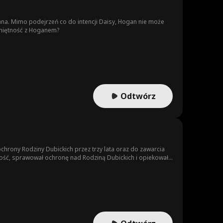
ana. Mimo podejrzeń co do intencji Daisy, Hogan nie może
namiętność z Hoganem?
Odtwórz
chrony Rodziny Dubickich przez trzy lata oraz do zawarcia
ekceważeniem i kpiną, co znosił bez sprzeciwu do chwili, gdy
odjął interwencję, wykorzystał swoje umiejętności hazardowe i