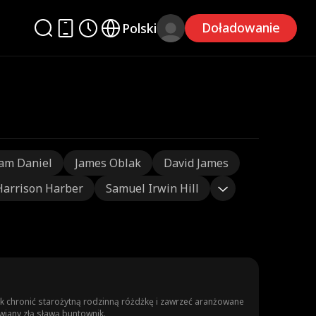
Doładowanie
Polski
am Daniel
James Oblak
David James
Harrison Harber
Samuel Irwin Hill
 chronić starożytną rodzinną różdżkę i zawrzeć aranżowane
owiany złą sławą buntownik.