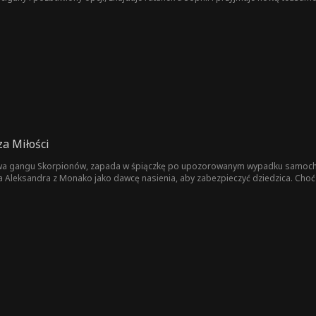
 gdy Lip powraca, teraz sprzymierzony z mafią i niesławnym bossem, Donem Ba
e Carl/Henry zaczyna knuć swój plan zemsty.
a Miłości
wa gangu Skorpionów, zapada w śpiączkę po upozorowanym wypadku samochodo
 Aleksandra z Monako jako dawcę nasienia, aby zabezpieczyć dziedzica. Choć 
daje sobie sprawy, że Aleksander to w rzeczywistości dawno zaginiony ukochany 