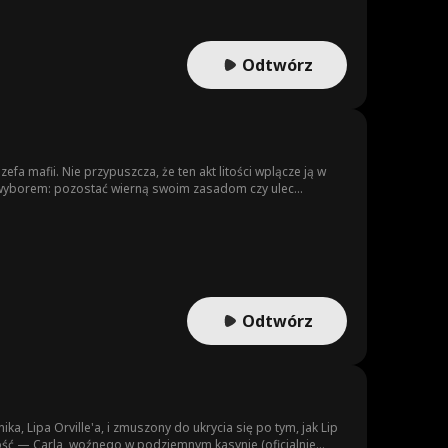
Odtwórz
fa mafii. Nie przypuszcza, że ten akt litości wplącze ją w
ym wyborem: pozostać wierną swoim zasadom czy ulec
c do ostatecznego starcia, w którym przetrwa tylko jedna
Odtwórz
 Lipa Orville'a, i zmuszony do ukrycia się po tym, jak Lip
mość — Carla, woźnego w podziemnym kasynie (oficjalnie