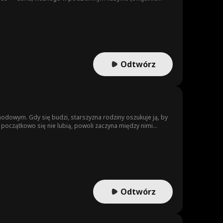
zzinim, Carl zostaje wciągnięty z powrotem w niebezpieczny
Odtwórz
wym. Gdy się budzi, starszyzna rodziny oszukuje ją, by
początkowo się nie lubią, powoli zaczyna między nimi
z dzieciństwa Cathy — i przez cały czas szukali siebie
Odtwórz