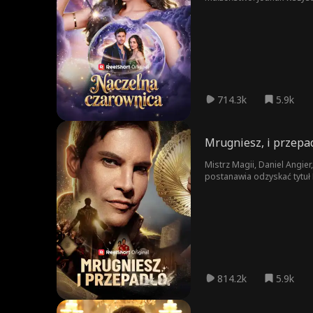
714.3k
5.9k
Mrugniesz, i przepad
Mistrz Magii, Daniel Angier,
postanawia odzyskać tytuł 
814.2k
5.9k