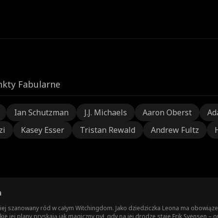
nkty Fabularne
Ian Schutzman
J.J. Michaels
Aaron Oberst
Ad
zi
Kasey Esser
Tristan Rewald
Andrew Fultz
a
ej szanowany ród w całym Witchingdom. Jako dziedziczka Leona ma obowiązek
e jej plany pryskają jak magiczny pył, gdy na jej drodze staje Erik Svensen – 