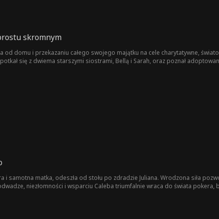
 prostu skromnym
a od domu i przekazaniu całego swojego majątku na cele charytatywne, świat
spotkał się z dwiema starszymi siostrami, Bellą i Sarah, oraz poznał adoptowan
n wygrał mecz z Leonem Dunnem, znanym jako Błyskawiczne Ręce, i uratował rod
iego zabita. Dylan przysiągł wtedy, że doprowadzi mordercę siostry przed ob
az właścicielem Stormhold Hotel, odzyskując przy tym kluczowy biochip dla s
żona spędzili miesiąc miodowy, pomagając ofiarom hazardu rozpocząć nowe życ
o
era i samotna matka, odeszła od stołu po zdradzie Juliana. Wrodzona siła poz
i odwadze, niezłomności i wsparciu Caleba triumfalnie wraca do świata pokera, 