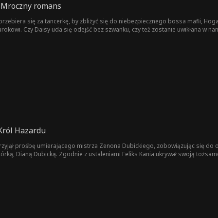
: Mroczny romans
rzebiera się za tancerkę, by zbliżyć się do niebezpiecznego bossa mafii, Hog
urokowi. Czy Daisy uda się odejść bez szwanku, czy też zostanie uwikłana w 
Król Hazardu
przyjął prośbę umierającego mistrza Zenona Dubickiego, zobowiązując się do o
ł swoją tożsamość, sprawował ochronę nad Rodziną Dubickich i opiekował
es trzech lat. Jego zaangażowanie nie spotkało się jednak z uznaniem, lecz z l
go terminu Diana Dubicka padła ofiarą intrygi przygotowanej przez swoich
odzinie Dubickich zaczęły grozić poważne straty. W tej sytuacji Feliks Kania p
skaniu tej informacji Diana Dubicka wpadła w panikę i
nia.