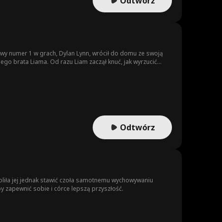
Odtwórz
owy numer 1 w grach, Dylan Lynn, wrócił do domu ze swoją
ego brata Liama. Od razu Liam zaczął knuć, jak wyrzucić
zinny interes. Jane później odkryła, że Liam współpracował
licze sprawiedliwości. Wygrał mecze z biologicznym bratem
wojego kraju. W końcu, po wymierzeniu sprawiedliwości
ie...
Odtwórz
woliła jej jednak stawić czoła samotnemu wychowywaniu
by zapewnić sobie i córce lepszą przyszłość.