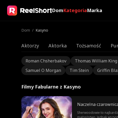
Dom
Kategoria
Marka
Dom
/
Kasyno
Aktorzy
Aktorka
Tożsamość
Pu
Roman Chsherbakov
Thomas William King
Samuel O Morgan
Tim Stein
Griffin Bla
Filmy Fabularne z Kasyno
Naczelna czarownic
Sherwoodowie to najbardzi
małżeństwo. Jednak wszystki