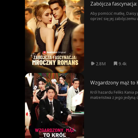
Zabójcza fascynacja
Aby pomścić matkę, Daisy p
oprzeć się jej zabójczemu 
2.8M
9.4k
Wzgardzony mąż to 
Król hazardu Feliks Kania 
małżeństwa z jego jedyną córką, Dianą Dubicką. Zgodnie z ustaleniami Feliks Kania ukrywa
się Dianą Dubicką przez okr
do końca umówionego okresu pozostawały trzy dni. Na krótko przed upływem te
znajomych, wskutek czego R
doprowadził do pokonania przeciwnika. Po zakończeniu sprawy Feliks Kania opuścił Rodzinę Dubickich. Po uzy
rozpoczęła jego poszukiwa