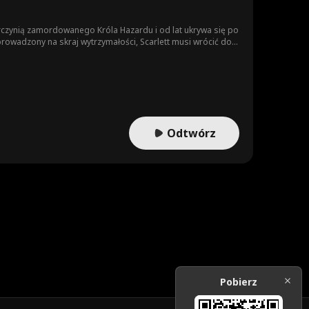
rczynią zamordowanego Króla Hazardu i od lat ukrywa się po
oprowadzony na skraj wytrzymałości, Scarlett musi wrócić do
wala im poczuć się pewnie, a potem pokonuje ich w grach,
nia rozgrywka będzie wymagać od niej krwi, miłości, a może
Odtwórz
Pobierz