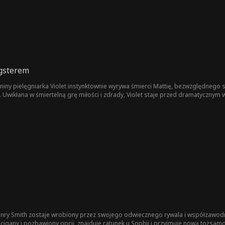
ngsterem
niny pielęgniarka Violet instynktownie wyrywa śmierci Mattię, bezwzględnego sze
. Uwikłana w śmiertelną grę miłości i zdrady, Violet staje przed dramatyczn
a. Z każdą chwilą granica między uczuciem a oszustwem się zaciera, prowadzą
ry Smith zostaje wrobiony przez swojego odwiecznego rywala i współzawodnika,
 Ścigany i pozbawiony opcji, znajduje ratunek u Sophii i przyjmuje nową tożsa