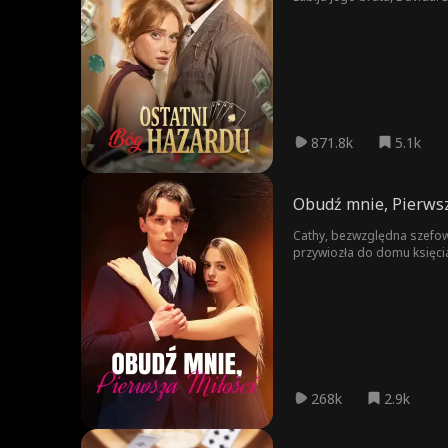
speakeasy) w Chicago. Ale
świat hazardu. Jednocześni
871.8k
5.1k
Obudź mnie, Pierwsz
Cathy, bezwzględna szefo
przywiozła do domu księcia
iskrzyć. Żadne z nich nie z
nawzajem.
268k
2.9k