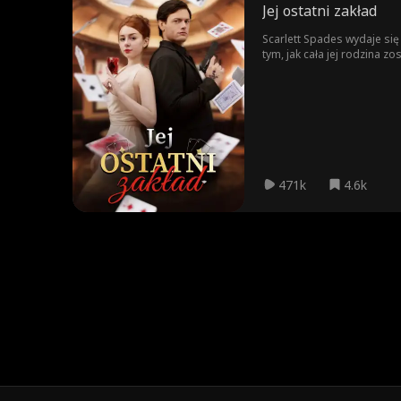
Jej ostatni zakład
Scarlett Spades wydaje si
tym, jak cała jej rodzina z
świata, który chciała zost
których nie mogą wygrać. J
nawet życia.
471k
4.6k