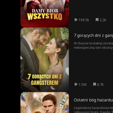
199.5k
2.2k
7 gorących dni z ga
W chaosie brutalnej strzela
niebezpieczną sieć obsesji
zgubnemu urokowi gangster
prawda.
1.5M
6.7k
Ostatni bóg hazardu
Legendarny hazardzista Hen
zabija jego brata, Davida.