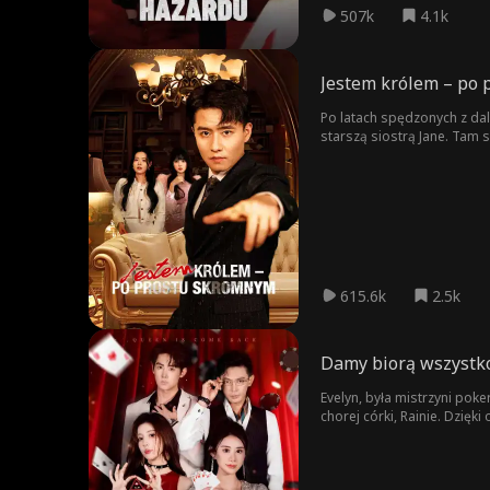
507k
4.1k
Jestem królem – po
Po latach spędzonych z dal
starszą siostrą Jane. Tam 
Dylana. W ich kasynie Dyla
z Leonem i została przez n
Liama, Jamesem Fennem, or
złoczyńcom, Dylan i jego 
615.6k
2.5k
Damy biorą wszystk
Evelyn, była mistrzyni pok
chorej córki, Rainie. Dzięk