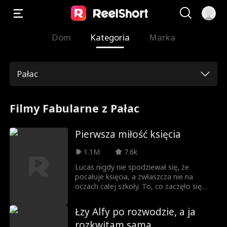
Dom
Kategoria
Marka
Pałac
Filmy Fabularne z Pałac
Pierwsza miłość księcia
1.1M
7.6k
Lucas nigdy nie spodziewał się, że
pocałuje księcia, a zwłaszcza nie na
oczach całej szkoły. To, co zaczęło się
jako waśń z księciem Nicholasem,
przerodziło się w wymuszoną przyjaźń, a
Łzy Alfy po rozwodzie, a ja
z czasem wszystko stało się jeszcze
rozkwitam sama
bardziej skomplikowane. Każde