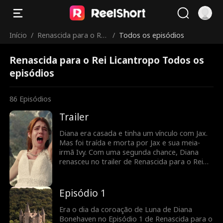
Início
/
Renascida para o Rei
/
Todos os episódios
Licantropo
Renascida para o Rei Licantropo Todos os
episódios
86
Episódios
Trailer
Diana era casada e tinha um vínculo com Jax.
Mas foi traída e morta por Jax e sua meia-
irmã Ivy. Com uma segunda chance, Diana
renasceu no trailer de Renascida para o Rei
Licantropo. Nesta nova vida, ela escolheu um
homem bondoso e nobre, Alexander, um
vagabundo sem-teto que era o rei licantropo
Episódio 1
oculto. Diana pode reescrever seu destino?
Era o dia da coroação de Luna de Diana
Bonehaven no Episódio 1 de Renascida para o