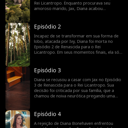
Rei Licantropo. Enquanto procurava seu
amoroso marido, Jax, Diana acabou
flagrando-o traindo-a com sua meia-irmã, Ivy.
De coração partido, Diana foi humilhada ao
ser rejeitada e perder seu título de Luna
Episódio 2
quando Jax escolheu Ivy como parceira. O que
acontece a seguir?
Incapaz de se transformar em sua forma de
lobo, atacada por Ivy, Diana foi morta no
Episódio 2 de Renascida para o Rei
Licantropo. Em seus momentos finais, ela só
podia desejar uma segunda chance. A deusa
da lua ouviu seu pedido, e Diana renasceu no
dia de seu casamento com Jax. Diana
Episódio 3
rejeitaria Jax? Confira os últimos episódios
agora!
Diana se recusou a casar com Jax no Episódio
3 de Renascida para o Rei Licantropo. Sua
decisão foi criticada por sua família, que a
chamou de noiva neurótica pregando uma
peça. Com Jax anunciando que se casaria com
ela apesar de sua vontade, Diana o rejeitou
como parceiro. Enquanto isso, o rei licantropo
Episódio 4
perdido, Alexander, estava escondido,
observando o caos. O drama fica melhor;
A rejeição de Diana Bonehaven enfrentou