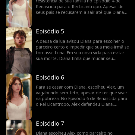
assista agora!
resistência de sua família no Episódio 4 de
Renascida para o Rei Licantropo. Apesar de
seus pais se recusarem a sair até que Diana
encontrasse um parceiro, Diana se recusou a
casar com o patético Jax, o que alimentou seu
ego e raiva. Quando Jax esbofeteou Diana e
Episódio 5
tentou machucá-la, o vagabundo sem-teto
Alex veio em seu socorro. Diana reconheceria
A deusa da lua avisou Diana para escolher o
Alex, o rei licantropo?
parceiro certo e impedir que sua meia-irmã se
tornasse Luna. Em sua nova vida para evitar
sua morte, Diana tinha que mudar seu
destino. No Episódio 5 de Renascida para o
Rei Licantropo, Diana escolheu Alex como
parceiro depois que ele a salvou e a fez
Episódio 6
sentir-se segura. Alex aceitaria? Assista aos
últimos episódios agora.
Para se casar com Diana, escolheu Alex, um
vagabundo sem-teto, apesar de ter que viver
na pobreza. No Episódio 6 de Renascida para
o Rei Licantropo, Alex defendeu Diana,
enfrentando Ivy e Jax. Isso levou Jax a atacar
Alex, e Diana foi mantida com uma faca no
pescoço por Ivy. Diana pode salvar Alex? Não
Episódio 7
perca os episódios emocionantes que estão
por vir!
Diana escolheu Alex como parceiro no