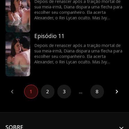
Depois de renascer após a traição mortal de
sua meia-irmã, Diana dispara uma flecha para
escolher seu companheiro. Ela acerta
Alexander, o Rei Lycan oculto. Mas Ivy
continua tramando contra ela e o vínculo com
Alex ainda é frágil. Diana precisará lutar para
reescrever o próprio destino antes que seja
Episódio 11
tarde demais.
Depois de renascer após a traição mortal de
sua meia-irmã, Diana dispara uma flecha para
escolher seu companheiro. Ela acerta
Alexander, o Rei Lycan oculto. Mas Ivy
continua tramando contra ela e o vínculo com
Alex ainda é frágil. Diana precisará lutar para
reescrever o próprio destino antes que seja
tarde demais.
1
2
3
...
8
SOBRE