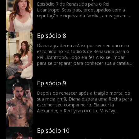
Episódio 7 de Renascida para o Rei
Licantropo. Seus pais, preocupados com a
reputação e riqueza da família, ameaçaram
deserdar Diana se ela se casasse com Alex.
Além disso, Ivy provocou Diana para repensar
sua decisão. Ainda assim, Diana escolheu Alex,
Episódio 8
sentindo-se mais segura com ele do que
jamais se sentiu com Jax. Diana pode mudar
Diana agradeceu a Alex por ser seu parceiro
seu destino com o vagabundo sem-teto?
escolhido no Episódio 8 de Renascida para o
Rei Licantropo. Logo ela fez Alex se limpar
para se preparar para conhecer sua alcateia.
Ao contrário de sua vida anterior, ela escolheu
um homem bondoso e nobre, decidindo seu
destino. Mas o cara sujo e sem-teto a deixou
Episódio 9
boquiaberta com seu visual limpo e atraente.
Fique ligado para mais.
Depois de renascer após a traição mortal de
sua meia-irmã, Diana dispara uma flecha para
escolher seu companheiro. Ela acerta
Alexander, o Rei Lycan oculto. Mas Ivy
continua tramando contra ela e o vínculo com
Alex ainda é frágil. Diana precisará lutar para
reescrever o próprio destino antes que seja
Episódio 10
tarde demais.