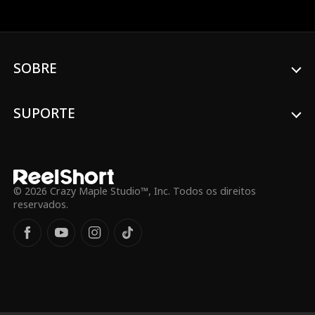
o trauma de Andrew contra ele para
que trabalha lá. Sem saber quem ele
afastá-lo de Harper, os dois descobrem
realmente é, Melanie enfrenta a traição
algo mais intenso do que qualquer luta: o
do noivo e da melhor amiga, além da
desejo. E talvez, até o amor. Mas com
pressão da família para provar que está
inimigos à espreita e o passado
noiva de um homem bem-sucedido.
SOBRE
cobrando seu preço, quanto eles estão
dispostos a arriscar um pelo outro?
SUPORTE
© 2026 Crazy Maple Studio™, Inc. Todos os direitos
reservados.