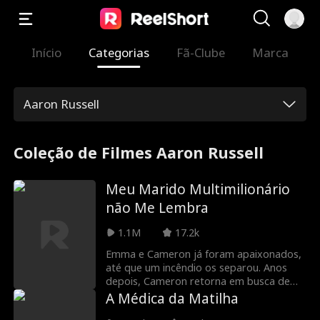
Início
Categorias
Fã-Clube
Marca
Aaron Russell
Coleção de Filmes Aaron Russell
Meu Marido Multimilionário
não Me Lembra
1.1M
17.2k
Emma e Cameron já foram apaixonados,
até que um incêndio os separou. Anos
depois, Cameron retorna em busca de
vingança, acreditando que Emma o traiu.
A Médica da Matilha
Depois que um acidente o faz perder a