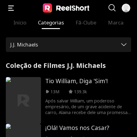
Início
Categorias
Fã-Clube
Marca
J.J. Michaels
Coleção de Filmes J.J. Michaels
Tio William, Diga 'Sim'!
13M
139.3k
Após salvar William, um poderoso
empresário, de um grave acidente de
carro, Alaina recebe dele uma promessa.
Meses depois, William a reencontra na
festa de noivado de seu sobrinho Jason,
¡Olá! Vamos nos Casar?
apenas para descobrir que ela é a noiva.
Apesar de esconder seus sentimentos,