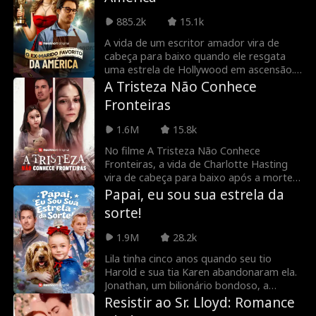
tentam casá-la com um pretendente
desprezível, Philip. Na nova cerimônia de
885.2k
15.1k
casamento, Alice finalmente vê seu
marido novamente, mas ele está noivo de
A vida de um escritor amador vira de
outra pessoa.
cabeça para baixo quando ele resgata
uma estrela de Hollywood em ascensão.
Dez anos depois, Daniel se torna o
A Tristeza Não Conhece
marido da queridinha da América,
Fronteiras
ignorado e invisível para os paparazzi e
até mesmo para a própria família.
1.6M
15.8k
Quando uma antiga paixão megaestrela
retorna para seduzir a esposa dele, a
No filme A Tristeza Não Conhece
vida de Daniel atinge um novo nível de
Fronteiras, a vida de Charlotte Hasting
inferno e ele percebe que precisa fazer o
vira de cabeça para baixo após a morte
impensável: se divorciar da queridinha da
de sua filha devido à negligência e
Papai, eu sou sua estrela da
América! Quando sua famosa esposa
favoritismo de seu marido por uma
sorte!
perceber o que perdeu, pode ser tarde
funcionária bonita. Para piorar, seu
demais para reconquistar ele.
marido não acredita nela e, pensando
1.9M
28.2k
que ela está escondendo a filha,
transforma a vida de Charlotte em um
Lila tinha cinco anos quando seu tio
inferno.
Harold e sua tia Karen abandonaram ela.
Jonathan, um bilionário bondoso, a
encontrou e a levou para casa. Ele adotou
Resistir ao Sr. Lloyd: Romance
ela e, a partir daquele dia, a casa ficou