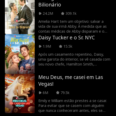
mover ou falar. Pior, ela parece não se
Bilionário
lembrar dele. Será que o verdadeiro
amor triunfará sobre a dor e o
24.2M
309.1k
infortúnio?
Amelia Hart tem um objetivo: salvar a
vida de sua irmã Abby. À medida que as
contas médicas de Abby disparam e o
seu mundo desmorona, o desespero leva
Daisy Tucker e o Sr. NYC
Amelia a Madame X, a proprietária do
maior serviço de acompanhantes de Los
1.9M
15.5k
Angeles. A solução está em um encontro
Após um casamento repentino, Daisy,
de alto risco com o CEO bilionário Nathan
uma garota do interior, se vê casada com
Reed. Para salvar a vida da irmã, Amelia
seu novo chefe, Hamilton Smith,
Hart deve oferecer uma vida. Ela precisa
proprietário da Smith Media. Mas os mal-
se casar com Nathan Reed e dar-lhe um
entendidos e as artimanhas tramadas
filho!
Meu Deus, me casei em Las
por Bianca, a malvada vice-presidenta de
Vegas!
Hamilton, ameaçam destruir seu
relacionamento antes que eles possam
6M
79.5k
confessar que realmente se amam.
Emily e William estão prestes a se casar.
Para evitar que se casem com alguém
que nunca conheceram antes, eles se
embebedam e se casam com a primeira