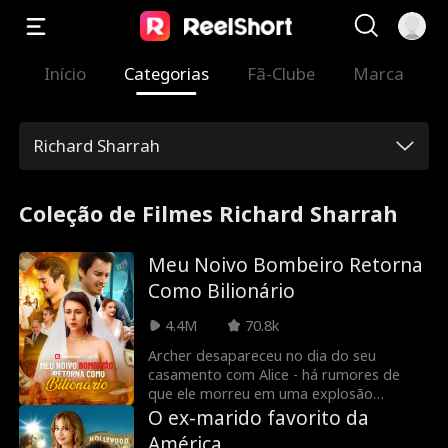
Início
Categorias
Fã-Clube
Marca
Richard Sharrah
Coleção de Filmes Richard Sharrah
Meu Noivo Bombeiro Retorna
Como Bilionário
4.4M
70.8k
Archer desapareceu no dia do seu
casamento com Alice - há rumores de
que ele morreu em uma explosão
durante uma missão do corpo de
O ex-marido favorito da
bombeiros. Os pais gananciosos de Alice
América