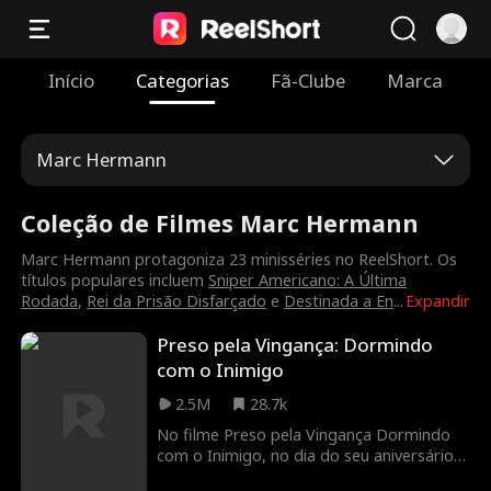
Início
Categorias
Fã-Clube
Marca
Marc Hermann
Coleção de Filmes Marc Hermann
Marc Hermann protagoniza 23 minisséries no ReelShort. Os
títulos populares incluem
Sniper Americano: A Última
Rodada
,
Rei da Prisão Disfarçado
e
Destinada a En
...
Expandir
Preso pela Vingança: Dormindo
com o Inimigo
2.5M
28.7k
No filme Preso pela Vingança Dormindo
com o Inimigo, no dia do seu aniversário,
o pai de Daiana foi assassinado. Ela ainda