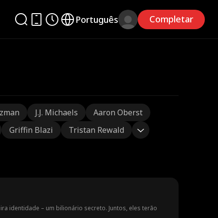
Completar
Português
tzman
J.J. Michaels
Aaron Oberst
Griffin Blazi
Tristan Rewald
a identidade – um bilionário secreto. Juntos, eles terão