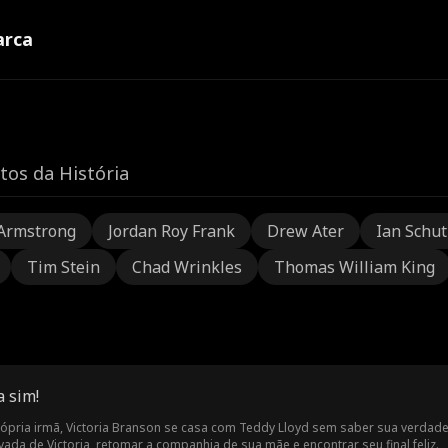
rca
tos da História
Armstrong
Jordan Roy Frank
Drew Ater
Ian Schu
Tim Stein
Chad Wrinkles
Thomas William King
 sim!
rópria irmã, Victoria Branson se casa com Teddy Lloyd sem saber sua verdadeir
vada de Victoria, retomar a companhia de sua mãe e encontrar seu final feliz.