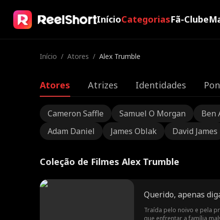
Início
Categorias
Fã-Clube
Ma
Início
/
Atores
/
Alex Trumble
Atores
Atrizes
Identidades
Pon
Cameron Saffle
Samuel O Morgan
Ben 
Adam Daniel
James Oblak
David James
Coleção de Filmes Alex Trumble
Querido, apenas diga
Traída pelo noivo e pela p
que enfrentar a família mal