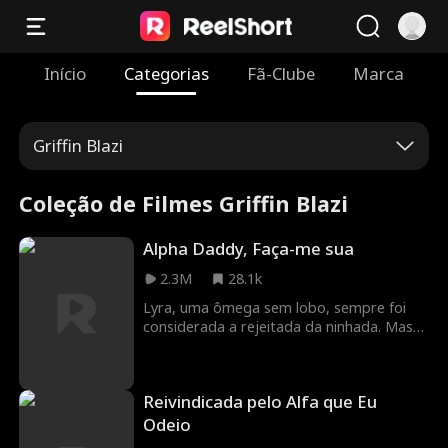
Início
Categorias
Fã-Clube
Marca
Griffin Blazi
Coleção de Filmes Griffin Blazi
Alpha Daddy, Faça-me sua
2.3M
28.1k
Lyra, uma ômega sem lobo, sempre foi
considerada a rejeitada da ninhada. Mas
ela nunca imaginou que, neste verão, ao
voltar para a casa do alfa por quem
secretamente é apaixonada há muito
Reivindicada pelo Alfa que Eu
tempo — o Alfa Damon — ele também
seria o pai da sua melhor amiga! Em casa,
Odeio
ela já não consegue mais conter seus