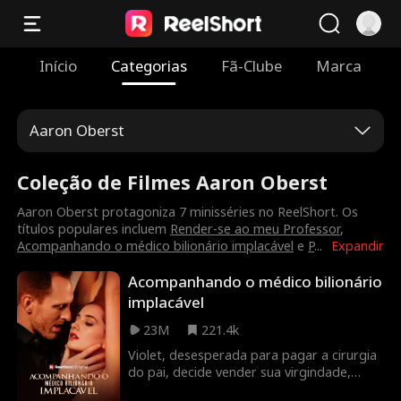
Início
Categorias
Fã-Clube
Marca
Aaron Oberst
Coleção de Filmes Aaron Oberst
Aaron Oberst protagoniza 7 minisséries no ReelShort. Os
títulos populares incluem
Render-se ao meu Professor
,
Acompanhando o médico bilionário implacável
e
P
...
Expandir
Acompanhando o médico bilionário
implacável
23M
221.4k
Violet, desesperada para pagar a cirurgia
do pai, decide vender sua virgindade,
porém o bom médico que ela chama está