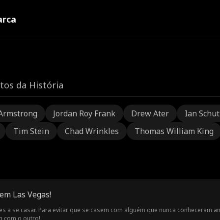
rca
tos da História
Armstrong
Jordan Roy Frank
Drew Ater
Ian Schu
Tim Stein
Chad Wrinkles
Thomas William King
em Las Vegas!
stes a se casar. Para evitar que se casem com alguém que nunca conheceram 
 com o outro!