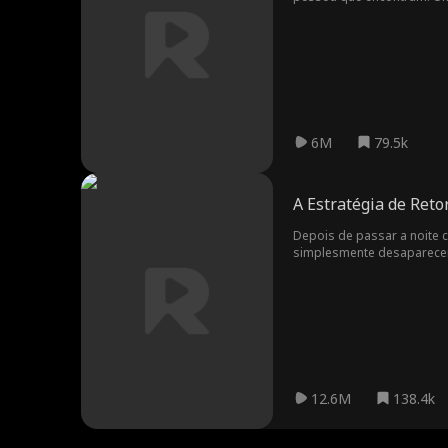
6M
79.5k
A Estratégia de Ret
Depois de passar a noite c
simplesmente desaparecer 
decide esconder sua identi
o mesmo por ele.
12.6M
138.4k