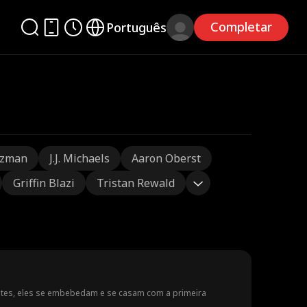
Completar
Português
tzman
J.J. Michaels
Aaron Oberst
Griffin Blazi
Tristan Rewald
antes, eles se embebedam e se casam com a primeira