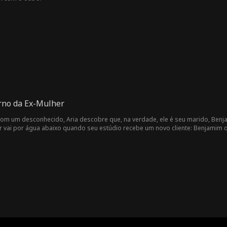
orno da Ex-Mulher
om um desconhecido, Aria descobre que, na verdade, ele é seu marido, Benjam
vai por água abaixo quando seu estúdio recebe um novo cliente: Benjamim qu
dade e aceita o trabalho. Mas, à medida que passam mais tempo juntos, Benja