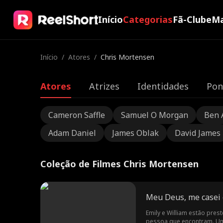
Início
Categorias
Fã-Clube
Ma
Início
/
Atores
/
Chris Mortensen
Atores
Atrizes
Identidades
Pon
Cameron Saffle
Samuel O Morgan
Ben 
Adam Daniel
James Oblak
David James
Coleção de Filmes Chris Mortensen
Meu Deus, me casei 
Emily e William estão pre
pessoa que encontram. Um