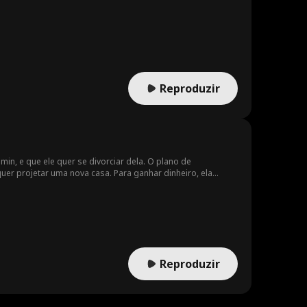
Reproduzir
in, e que ele quer se divorciar dela. O plano de
er projetar uma nova casa. Para ganhar dinheiro, ela
min se apaixona por sua designer... e Aria começa a sentir
Reproduzir