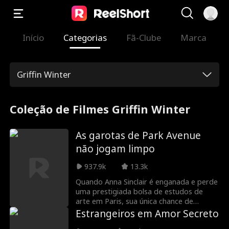
Início
Categorias
Fã-Clube
Marca
Griffin Winter
Coleção de Filmes Griffin Winter
As garotas de Park Avenue
não jogam limpo
937.9k
13.3k
Quando Anna Sinclair é enganada e perde
uma prestigiada bolsa de estudos de
arte em Paris, sua única chance de
escapar dos pais abusivos, ela se
Estrangeiros em Amor Secreto
reinventa como uma glamourosa socialite