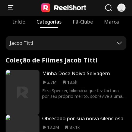
Início
Categorias
Fã-Clube
Marca
Jacob Tittl
Coleção de Filmes Jacob Tittl
Minha Doce Noiva Selvagem
2.7M
18.6k
Eliza Spencer, bilionária que fez fortuna
por seu próprio mérito, sobrevive a uma
tentativa de assassinato e acorda com
amnésia. Ela é resgatada por Justin
Patton, um belo desconhecido que usa
Obcecado por sua noiva silenciosa
cadeira de rodas. Eliza se casa com ele
sem saber que também é um bilionário
13.2M
87.1k
fingindo ser uma pessoa com deficiência.