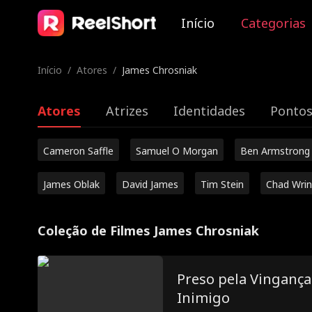
Início
Categorias
Início
/
Atores
/
James Chrosniak
Atores
Atrizes
Identidades
Pontos
Cameron Saffle
Samuel O Morgan
Ben Armstrong
James Oblak
David James
Tim Stein
Chad Wrin
Coleção de Filmes James Chrosniak
Preso pela Vinganç
Inimigo