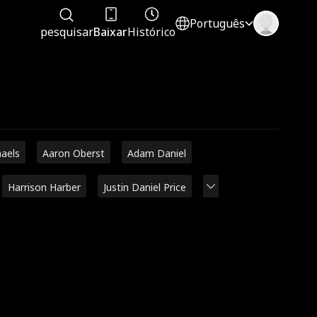
Português
pesquisar
Baixar
Histórico
haels
Aaron Oberst
Adam Daniel
Harrison Harber
Justin Daniel Price