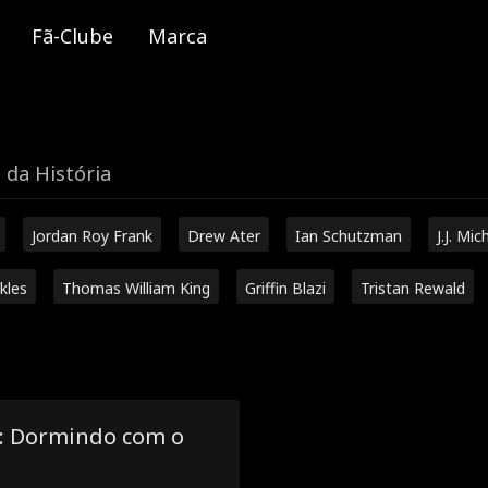
Fã-Clube
Marca
 da História
Jordan Roy Frank
Drew Ater
Ian Schutzman
J.J. Mic
kles
Thomas William King
Griffin Blazi
Tristan Rewald
a: Dormindo com o