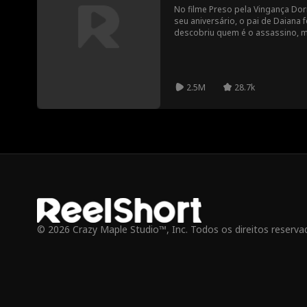
No filme Preso pela Vingança Do
seu aniversário, o pai de Daiana 
descobriu quem é o assassino, m
dividida entre o amor e a vinganç
Daiana deve decidir se vinga a m
amante.
2.5M
28.7k
© 2026 Crazy Maple Studio™, Inc. Todos os direitos reserva