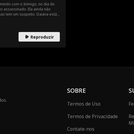
rmindo com o Inimigo, no dia do
foi assassinado. Ela ainda não
as tem um suspeito. Daiana está
a, pois seu suspeito é seu amante.
orte de seu pai ou perdoa seu
Reproduzir
SOBRE
S
dos.
Termos de Uso
Fe
Termos de Privacidade
Re
Mi
Contate-nos