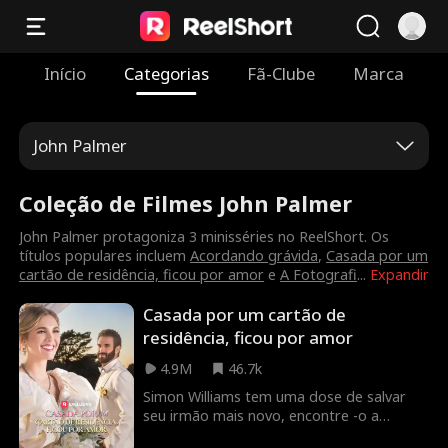
Início
Categorias
Fã-Clube
Marca
John Palmer
Coleção de Filmes John Palmer
John Palmer protagoniza 3 minisséries no ReelShort. Os
títulos populares incluem
Acordando grávida
,
Casada por um
cartão de residência, ficou por amor
e
A Fotografi
...
Expandir
Casada por um cartão de
residência, ficou por amor
4.9M
46.7k
Simon Williams tem uma dose de salvar
seu irmão mais novo, encontre -o a
partida perfeita da medula óssea. O