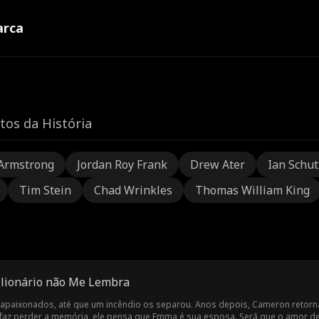
rca
tos da História
Armstrong
Jordan Roy Frank
Drew Ater
Ian Schu
Tim Stein
Chad Wrinkles
Thomas William King
lionário não Me Lembra
paixonados, até que um incêndio os separou. Anos depois, Cameron retorna
faz perder a memória, ele pensa que Emma é sua esposa. Será que o amor de