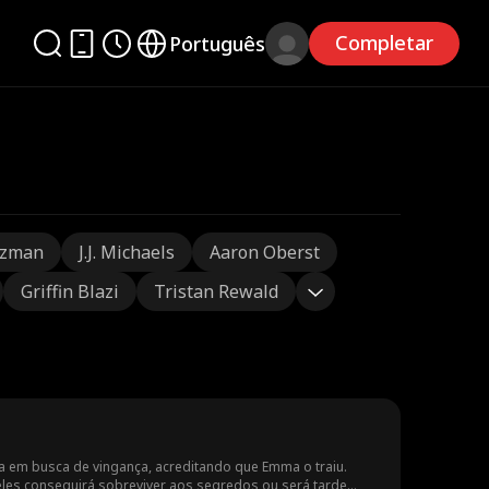
Completar
Português
tzman
J.J. Michaels
Aaron Oberst
Griffin Blazi
Tristan Rewald
 em busca de vingança, acreditando que Emma o traiu.
les conseguirá sobreviver aos segredos ou será tarde