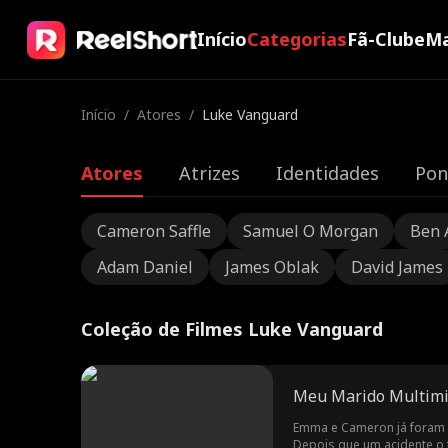
Início
Categorias
Fã-Clube
Ma
Início
/
Atores
/
Luke Vanguard
Atores
Atrizes
Identidades
Pon
Cameron Saffle
Samuel O Morgan
Ben 
Adam Daniel
James Oblak
David James
Coleção de Filmes Luke Vanguard
Meu Marido Multimi
Emma e Cameron já foram a
Depois que um acidente o 