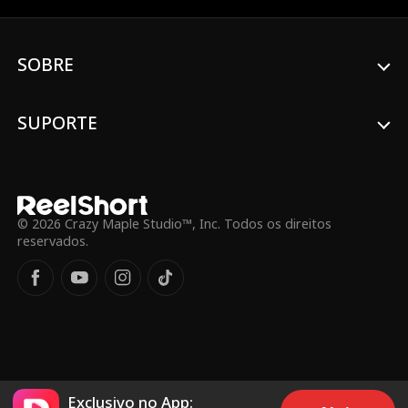
professora para que ela alterasse suas
notas! Para piorar, Lucien descobriu seu
segredo mais obscuro e sujo. Tudo o que
SOBRE
ele pode fazer é manter seus amigos por
perto e seus inimigos ainda mais perto —
mas talvez Chris esteja se aproximando
demais...
SUPORTE
© 2026 Crazy Maple Studio™, Inc. Todos os direitos
reservados.
Exclusivo no App: