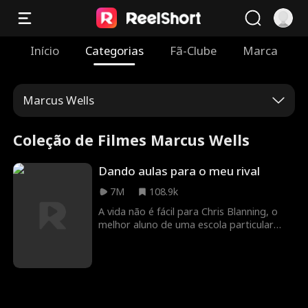
Início
Categorias
Fã-Clube
Marca
Marcus Wells
Coleção de Filmes Marcus Wells
Dando aulas para o meu rival
7M
108.9k
A vida não é fácil para Chris Blanning, o
melhor aluno de uma escola particular
esnobe. Já é difícil lidar com valentões,
mas quando sua bolsa de estudos não
cobre as mensalidades, ele precisa dar
aulas particulares para seu pior inimigo:
Lucien Alaric, o garoto mimado e rebelde
que ele acabou de ver tentando seduzir a