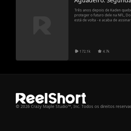
Aguadeiro: Segunda
Três anos depois de Kaden queb
proteger o futuro dele na NFL, Do
está de volta - e acaba de assin
está dando conta de sobreviver 
que veio a Boston por vingança… 
contrário. Em um mundo que pode
Donovan se a verdade vier à tona,
tudo.
172.1k
4.7k
© 2026 Crazy Maple Studio™, Inc. Todos os direitos reserva