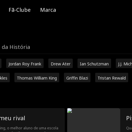
Fã-Clube
Marca
 da História
Jordan Roy Frank
Drew Ater
Ian Schutzman
J.J. Mic
kles
Thomas William King
Griffin Blazi
Tristan Rewald
meu rival
Pi
nning, o melhor aluno de uma escola
Qua