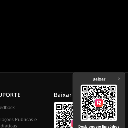
Baixar
UPORTE
Baixar
edback
lações Públicas e
diáticas
Desbloqueie Episódios