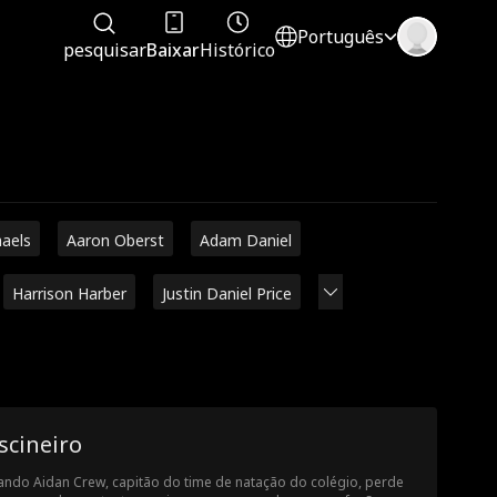
Português
pesquisar
Baixar
Histórico
haels
Aaron Oberst
Adam Daniel
Harrison Harber
Justin Daniel Price
scineiro
ndo Aidan Crew, capitão do time de natação do colégio, perde