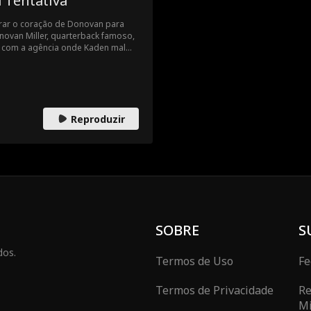
 Tentativa
rar o coração de Donovan para
novan Miller, quarterback famoso,
ar com a agência onde Kaden mal
como estagiário. Donovan afirma
mas a química entre eles diz o
ria acabar com a carreira de
 se apaixonar de novo talvez custe
Reproduzir
SOBRE
S
dos.
Termos de Uso
Fe
Termos de Privacidade
Re
Mi