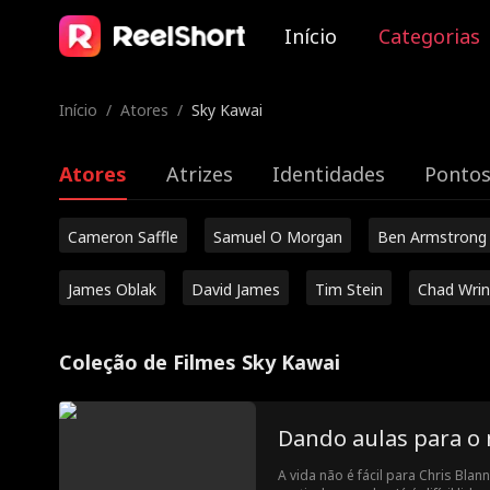
Início
Categorias
Início
/
Atores
/
Sky Kawai
Atores
Atrizes
Identidades
Pontos
Cameron Saffle
Samuel O Morgan
Ben Armstrong
James Oblak
David James
Tim Stein
Chad Wrin
Coleção de Filmes Sky Kawai
Dando aulas para o 
A vida não é fácil para Chris Bla