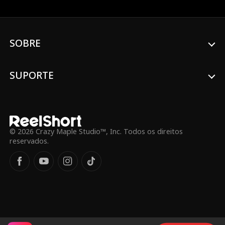
Lindsay é obrigada a reprimir seus
sentimentos devido às advertências de
Mike. Determinada a encontrar um
namorado antes da formatura, Lindsay
SOBRE
acaba se metendo em situações
constrangedoras com rapazes pouco
confiáveis. No entanto, Wayne está
SUPORTE
sempre por perto para ajudar ela nos
momentos de dificuldade. À medida que
a ligação entre eles se fortalece, os dois
começam um relacionamento secreto.
Paralelamente, o bullying na escola
aumenta, forçando Lindsay a confrontar
© 2026 Crazy Maple Studio™, Inc. Todos os direitos
suas colegas. Seus esforços acabam
reservados.
garantindo a ela o apoio e o respeito da
comunidade escolar. No final, Lindsay e
Wayne são coroados Rainha e Rei do
Baile, e Mike finalmente aprova o
relacionamento dos dois.