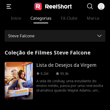
Início
Categorias
Fã-Clube
Marca
Steve Falcone
Coleção de Filmes Steve Falcone
Lista de Desejos da Virgem
9.2M
95.3k
A vida de Lindsay, uma estudante do
ensino médio, passa por uma reviravolta
dramática quando Wayne Adams, um
talentoso jogador de futebol recrutado
por seu pai, Mike, treinador do time da
escola, vai morar em sua casa. O primeiro
encontro entre os dois é tenso, mas