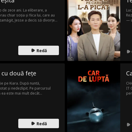
reșită
Te
 de zece ani. La eliberare, a
Luc
au chiar soția și fiica lui, care au
Rez
amăgit, Jesse a decis să divorțeze
— c
și-a reconstruit viața, devenind
să 
de Lizzie. Întors în orașul natal cu
găs
ărât să-i aducă pe cei responsabili
maș
Luc
la 
Redă
a cu două fețe
Ca
ie pe Kiara. După nuntă,
CHA
tat și nedezlipit. Pe parcursul
IT 
că ea este mai mult decât
per
i e un medic miraculos, un designer
fi el cel mai bogat om din lume, dar
Redă