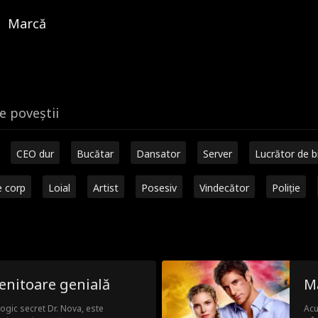
Marcă
e poveștii
CEO dur
Bucătar
Dansator
Server
Lucrător de b
e corp
Loial
Artist
Posesiv
Vindecător
Poliție
enitoare genială
Mă
logic secret Dr. Nova, este
Acu