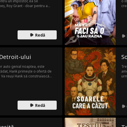
pentru un impostor, ea se
o î
peș, Roy Grant - doar pentru a
cre
val al fostului ei. Împreună, Elle și
pur
infidel și a falsului Dr. Nova pentru
job
din lume.
Mar
băi
asc
Redă
înd
car
Detroit-ului
So
er auto genial noaptea, este
Tre
ădat, Hank primește o ofertă de
ame
. Va reuși Hank să construiască
urm
 pierde totul din cauza
man
?
Ast
cel
tră
chia
Redă