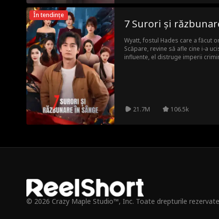
În tendințe
7 Surori și răzbunar
Wyatt, fostul Hades care a făcut o
Scăpare, revine să afle cine i-a uci
influente, el distruge imperii crimin
ce lumea interlopă se prăbușește
trecutului și de răfuiala finală.
21.7M
106.5k
© 2026 Crazy Maple Studio™, Inc. Toate drepturile rezervate