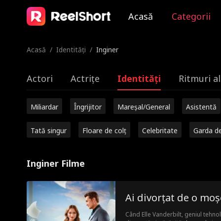
Acasă
Categorii
Acasă
/
Identități
/
Inginer
Actori
Actrițe
Identități
Ritmuri al
Miliardar
Îngrijitor
Mareșal/General
Asistentă
Tată singur
Floare de colț
Celebritate
Garda d
Inginer Filme
Ai divorțat de o moș
Când Elle Vanderbilt, geniul tehno