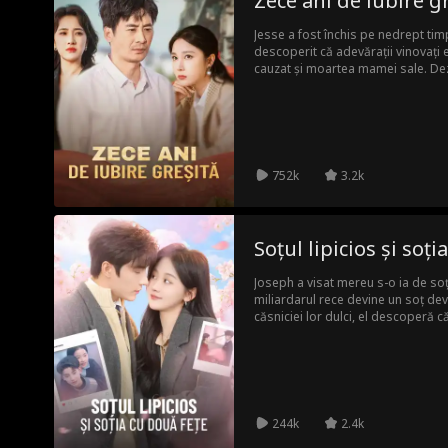
Zece ani de iubire g
Jesse a fost închis pe nedrept timp
descoperit că adevărații vinovați er
cauzat și moartea mamei sale. Dez
și să plece din oraș. În Tont City, 
inginer senior și îndrăgostindu-se 
succesul dobândit, Jesse este hot
în fața justiției.
752k
3.2k
Soțul lipicios și soți
Joseph a visat mereu s-o ia de soț
miliardarul rece devine un soț devo
căsniciei lor dulci, el descoperă 
extraordinară. În secret, soția lu
de geniu și un hacker legendar. O 
s-a căsătorit cu o adevărată forță.
244k
2.4k