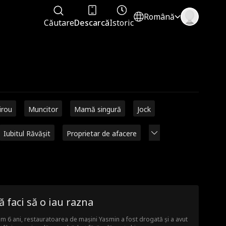
Română
Căutare
Descarcă
Istoric
irou
Muncitor
Mamă singură
Jock
Iubitul Răvășit
Proprietar de afacere
 faci să o iau razna
m 6 ani, restauratoarea de mașini Yasmin a fost drogată și a avut