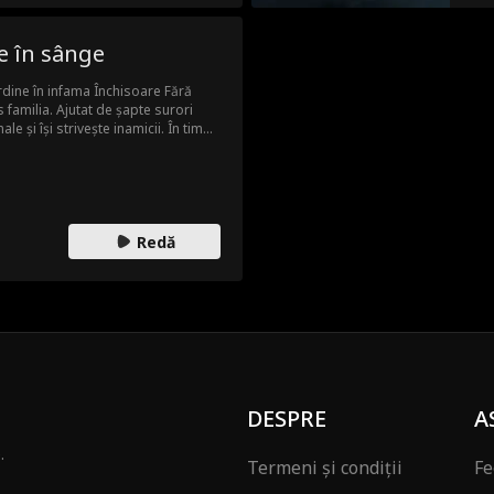
e în sânge
rdine în infama Închisoare Fără
s familia. Ajutat de șapte surori
ale și își strivește inamicii. În timp
, Wyatt se apropie de adevărul
Redă
DESPRE
A
.
Termeni și condiții
Fe