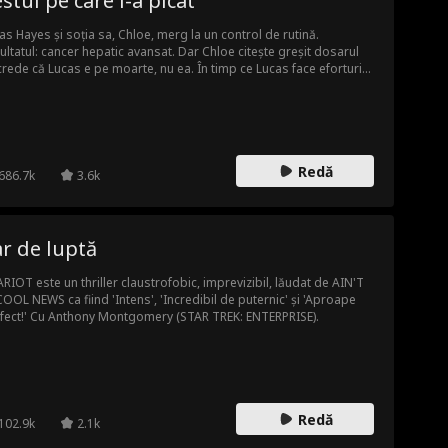
stul pe care l-a picat
as Hayes și soția sa, Chloe, merg la un control de rutină.
ultatul: cancer hepatic avansat. Dar Chloe citește greșit dosarul
rede că Lucas e pe moarte, nu ea. În timp ce Lucas face eforturi
strângă 50.000 dolari pentru operație, Chloe refuză donatorul
it de spital și îi dă cei 50.000 dolari fratelui ei pentru a-și lua o
ină. 'Lucas nu merită o asemenea cheltuială', își spune ea. Apoi
as îi pune în mână diagnosticul real. Însă banii, singura ei șansă
viață, s-au dus deja...
Redă
686.7k
3.6k
r de luptă
RIOT este un thriller claustrofobic, imprevizibil, lăudat de AIN'T
COOL NEWS ca fiind 'Intens', 'Incredibil de puternic' și 'Aproape
fect!' Cu Anthony Montgomery (STAR TREK: ENTERPRISE).
Redă
102.9k
2.1k