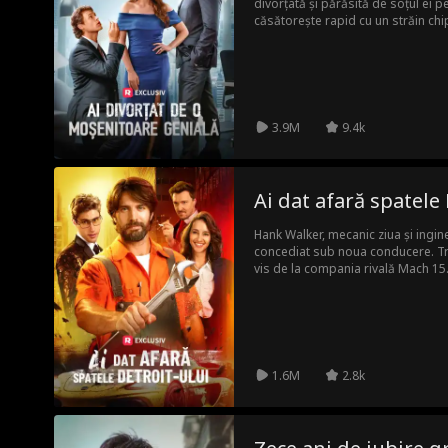
divorțată și părăsită de soțul ei 
căsătorește rapid cu un străin chi
descoperi că el este cel mai mare ri
Roy luptă împotriva fostului ei soț 
cel mai mare contract tehnologic 
3.9M
9.4k
Ai dat afară spatele 
Hank Walker, mecanic ziua și ingin
concediat sub noua conducere. Tr
vis de la compania rivală Mach 15
supermașina visurilor sale? Sau va
interferențelor rivalilor vechi și noi
1.6M
2.8k