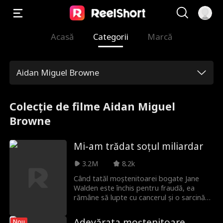
Acasă
Categorii
Marcă
Aidan Miguel Browne
Colecție de filme Aidan Miguel
Browne
Mi-am trădat soțul miliardar
3.2M
8.2k
Când tatăl moștenitoarei bogate Jane
Walden este închis pentru fraudă, ea
rămâne să lupte cu cancerul și o sarcină
secretă fără niciun ban. Dorind să-și
protejeze logodnicul și noua lui companie
Adevărata moștenitoare
Nou