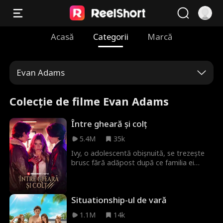
Acasă
Categorii
Marcă
Evan Adams
Colecție de filme Evan Adams
Între gheară și colț
5.4M
35k
Ivy, o adolescentă obișnuită, se trezește
brusc fără adăpost după ce familia ei
pierde toată averea. Este nevoită să
locuiască în mașină, un secret rușinos pe
care trebuie să-l ascundă de bătăușii
Situationship-ul de vară
răutăcioși de la liceul privat de elită la care
merge. Într-o zi, Ivy descoperă că este
1.1M
14k
perechea atât a lui Sebastian, un tânăr