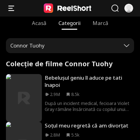
Acasă
Categorii
Marcă
Connor Tuohy
Colecție de filme Connor Tuohy
Bebelușul geniu îl aduce pe tati
înapoi
2.9M
8.5k
După un incident medical, fecioara Violet
Gray rămâne însărcinată cu copilul unui
miliardar necunoscut, Carter Watts.
Pentru a asigura viitorul copilului, sunt
Soțul meu regretă că am divorțat
nevoiți să se căsătorească în grabă. Carter
pleacă într-o călătorie de afaceri și lipsește
2.8M
5.5k
timp de șase ani, perioadă în care Violet își