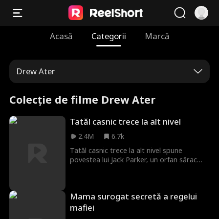
Acasă
Categorii
Marcă
Drew Ater
Colecție de filme Drew Ater
Tatăl casnic trece la alt nivel
2.4M
6.7k
Tatăl casnic trece la alt nivel spune
povestea lui Jack Parker, un orfan sărac
profund devotat soției și fiului său. Din
păcate pentru Jack, familia soției sale nu l-a
aprobat niciodată și încearcă activ să le
Mama surogat secretă a regelui
saboteze relația. Totul se schimbă când
Jack devine moștenitorul uneia dintre cele
mafiei
mai bogate companii din lume. Acum Jack