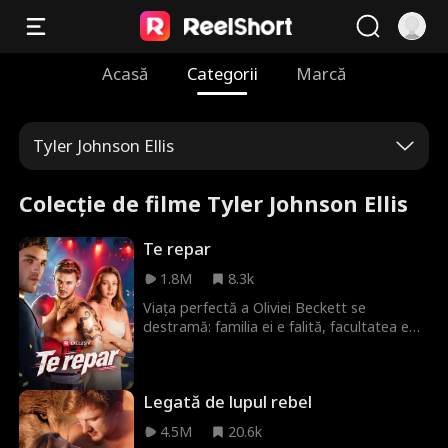
Acasă
Categorii
Marcă
Tyler Johnson Ellis
Colecție de filme Tyler Johnson Ellis
Te repar
1.8M
8.3k
Viața perfectă a Oliviei Beckett se
destramă: familia ei e falită, facultatea e
tot mai departe, iar iubitul din liceu a
devenit violent. Apare Sebastian 'Bash'
McDaniels, un boxer promițător care
Legată de lupul rebel
lucrează noaptea într-un bar pentru a fugi
de trecut. Când o salvează pe Olivia de
4.5M
20.6k
fostul iubit, între ei se aprinde o scânteie.