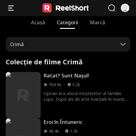
Acasă
Categorii
Marcă
Crimă
Colecție de filme Crimă
Ratat? Sunt Nașul!
764.9k
5.2k
Ciprian era unicul moștenitor al familiei
Lupu. După ani de arte marțiale în munți,
s-a întors să preia afacerea familiei. La ziua
lui, a avut o dorință ciudată, voia doar să
doarmă și să se joace. Toți l-au crezut un
Eroi în Întuneric
ratat. A fost batjocorit, iar logodnica l-a
părăsit. Ciprian le-a ignorat. Când ucigașul
48.4k
1.3k
părinților săi a apărut în sfârșit, el și-a