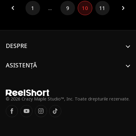
se întreabă dacă poate avea încredere în
1
...
9
10
11
acest băiat rău notoriu... Cum putea ea să
știe că e doar o piesă din misiunea lui
Nero, moștenitorul unui imperiu mafiot?
Cât despre Nero, el s-a îndrăgostit lulea
de această fată care habar n-are în ce
pericol se află.
DESPRE
ASISTENȚĂ
© 2026 Crazy Maple Studio™, Inc. Toate drepturile rezervate.