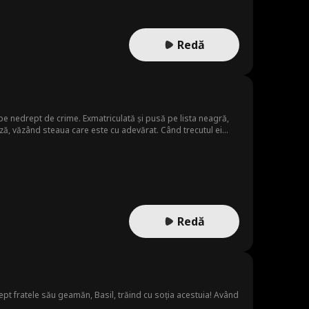
Redă
ă pe nedrept de crime. Exmatriculată și pusă pe lista neagră,
ză, văzând steaua care este cu adevărat. Când trecutul ei
și revendice numele, viitorul și lumina reflectoarelor furată.
Redă
ept fratele său geamăn, Basil, trăind cu soția acestuia! Având