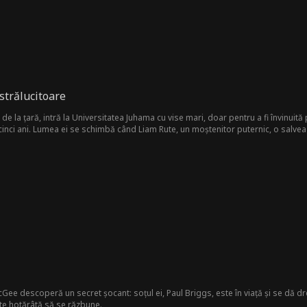
 strălucitoare
 de la țară, intră la Universitatea Juhama cu vise mari, doar pentru a fi învinuit
inci ani. Lumea ei se schimbă când Liam Rute, un moștenitor puternic, o salvea
i se îmbolnăvește, Joyce decide să riposteze. Cu Liam alături, este pregătită să-
Gee descoperă un secret șocant: soțul ei, Paul Briggs, este în viață și se dă dr
e hotărâtă să se răzbune.