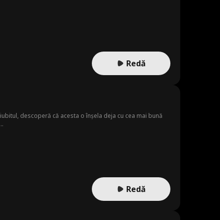
Redă
t iubitul, descoperă că acesta o înșela deja cu cea mai bună
..
Redă