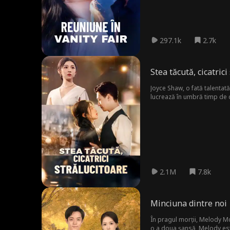
297.1k
2.7k
Stea tăcută, cicatrici
Joyce Shaw, o fată talentată
lucrează în umbră timp de c
este expus brutal și mama e
2.1M
7.8k
Minciuna dintre noi
În pragul morții, Melody Mc
o a doua șansă, Melody est