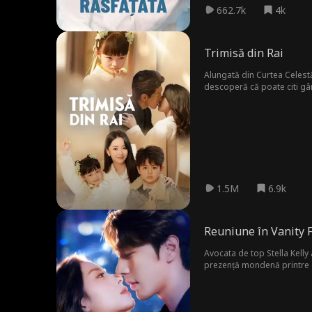
662.7k
4k
Trimisă din Rai
Alungată din Curtea Celestă
descoperă că poate citi gându
întoarce, atrasă de familia
1.5M
6.9k
Reuniune în Vanity F
Avocata de top Stella Kelly 
prezență mondenă printre di
prezent se împletesc, Oliver 