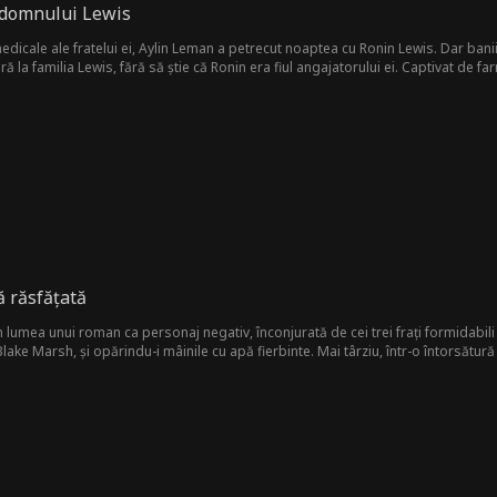
l domnului Lewis
edicale ale fratelui ei, Aylin Leman a petrecut noaptea cu Ronin Lewis. Dar banii
ră la familia Lewis, fără să știe că Ronin era fiul angajatorului ei. Captivat de f
Totuși, ceea ce a început ca un acord rece s-a transformat curând într-o iubire 
 răsfățată
 lumea unui roman ca personaj negativ, înconjurată de cei trei frați formidabili
ke Marsh, și opărindu-i mâinile cu apă fierbinte. Mai târziu, într-o întorsătură a so
așteptată împreună. La un banchet ulterior, descoperă că Julian nu este altul d