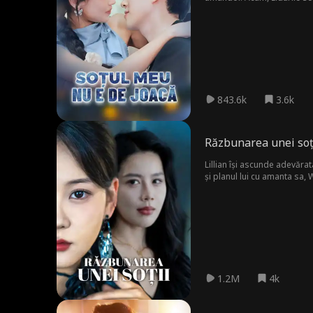
departe ai merge pentru a 
843.6k
3.6k
Răzbunarea unei soț
Lillian își ascunde adevăra
și planul lui cu amanta sa, 
ascundea, dezvăluie planuril
1.2M
4k