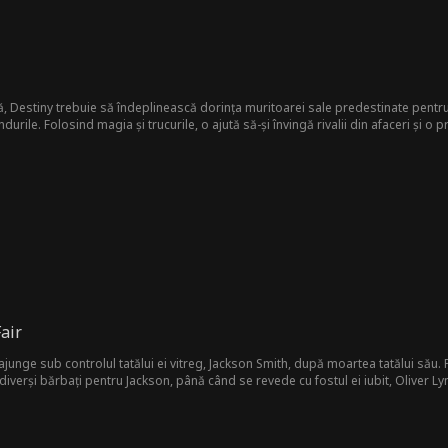
, Destiny trebuie să îndeplinească dorința muritoarei sale predestinate pentru 
rile. Folosind magia și trucurile, o ajută să-și învingă rivalii din afaceri și o pro
 pe care și-a găsit-o pe pământ.
air
ajunge sub controlul tatălui ei vitreg, Jackson Smith, după moartea tatălui său. 
verși bărbați pentru Jackson, până când se revede cu fostul ei iubit, Oliver Ly
este hotărât să repare relația lor și să-i fie alături împotriva abisului.