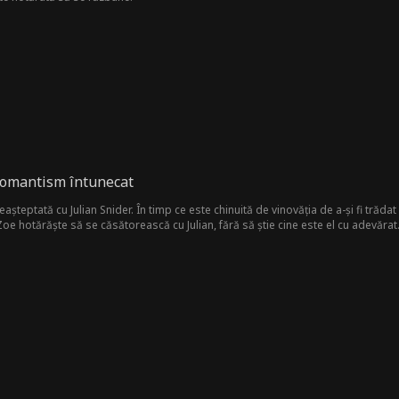
 romantism întunecat
șteptată cu Julian Snider. În timp ce este chinuită de vinovăția de a-și fi trăda
oe hotărăște să se căsătorească cu Julian, fără să știe cine este el cu adevărat.