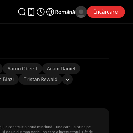
Încărcare
Română
Aaron Oberst
Adam Daniel
n Blazi
Tristan Rewald
ețui, a construit o nouă minciună—una care i-a prins pe
ii și de un dușman periculos care a început totul. Cât de