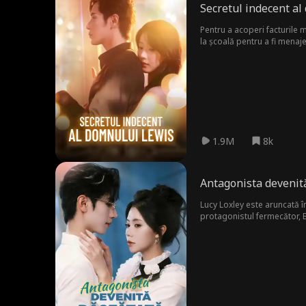
Secretul indecent a
Pentru a acoperi facturile m
la școală pentru a fi menaje
fratelui ei, ea a acceptat. 
1.9M
8k
Antagonista devenită
Lucy Loxley este aruncată în
protagonistul fermecător, Bla
ceea ce duce la o noapte ne