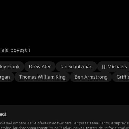
 ale poveștii
Roy Frank
Drew Ater
Ian Schutzman
J.J. Michaels
rgan
Thomas William King
Ben Armstrong
Griffi
acă
ia să-l omoare. Ea i-a oferit un adevăr care l-ar putea salva. Pentru a supravi
strâng, iar dragostea construită pe înșelăciune va fi testată de un foc al trădăr