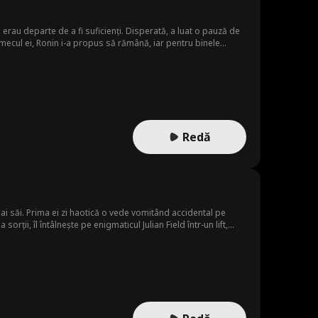
 erau departe de a fi suficienți. Disperată, a luat o pauză de
armecul ei, Ronin i-a propus să rămână, iar pentru binele
neașteptată pentru amândoi...
Redă
 ai săi. Prima ei zi haotică o vede vomitând accidental pe
rții, îl întâlnește pe enigmaticul Julian Field într-un lift,
ecât puternicul BOSS malefic!