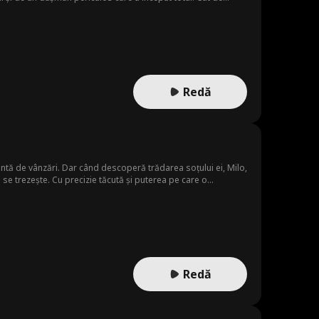
Redă
tantă de vânzări. Dar când descoperă trădarea soțului ei, Milo,
n se trezește. Cu precizie tăcută și puterea pe care o
.
Redă