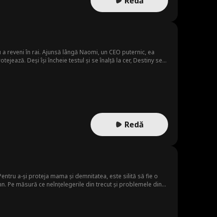
Redă
a reveni în rai. Ajunsă lângă Naomi, un CEO puternic, ea
tejează. Deși își încheie testul și se înalță la cer, Destiny se
Redă
Pentru a-și proteja mama și demnitatea, este silită să fie o
nn. Pe măsură ce neînțelegerile din trecut și problemele din