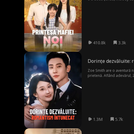
410.8k
3.3k
Dorințe dezvăluite:
Zoe Smith are o aventură nea
prietenă. Aflând adevărul, Z
1.3M
5.7k