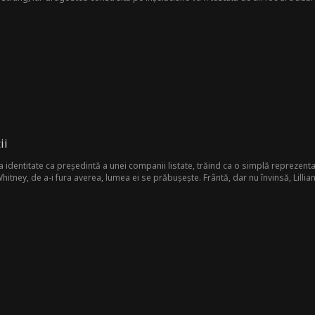
proteja un secret care ar putea distruge persoana iubită?
ii
ta identitate ca președintă a unei companii listate, trăind ca o simplă reprezen
Whitney, de a-i fura averea, lumea ei se prăbușește. Frântă, dar nu învinsă, Lillia
e lui Milo, își protejează fiica și îl face să suporte consecințele propriei lăcomii