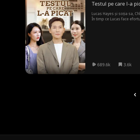
Testul pe care l-a pi
Lucas Hayes și soția sa, Ch
În timp ce Lucas face efortu
mașină. 'Lucas nu merită o a
689.6k
3.6k