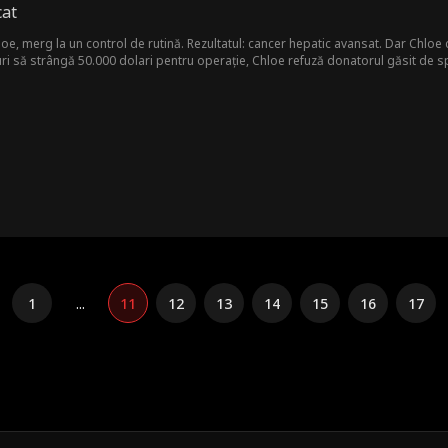
cat
loe, merg la un control de rutină. Rezultatul: cancer hepatic avansat. Dar Chloe
ri să strângă 50.000 dolari pentru operație, Chloe refuză donatorul găsit de spital
semenea cheltuială', își spune ea. Apoi Lucas îi pune în mână diagnosticul real. 
1
...
11
12
13
14
15
16
17