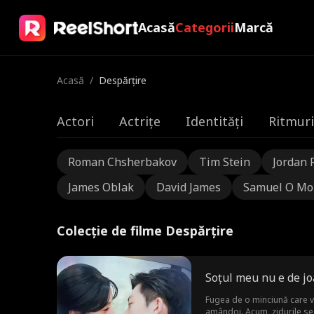
Acasă
Categorii
Marcă
Acasă
/
Despărțire
Actori
Actrițe
Identități
Ritmuri
Roman Chsherbakov
Tim Stein
Jordan 
James Oblak
David James
Samuel O Mo
Colecție de filme Despărțire
Soțul meu nu e de jo
Fugea de o minciună care vo
amândoi. Acum, zidurile se 