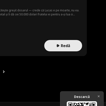
 citește greșit dosarul — crede că Lucas e pe moarte, nu ea.
 și îi dă cei 50.000 dolari fratelui ei pentru a-și lua o
Însă banii, singura ei șansă la viață, s-au dus deja...
Redă
Descarcă