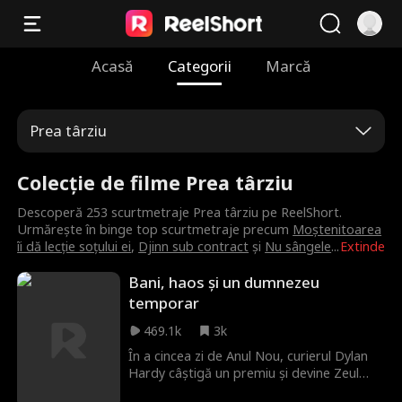
Acasă
Categorii
Marcă
Prea târziu
Colecție de filme Prea târziu
Descoperă 253 scurtmetraje Prea târziu pe ReelShort.
Urmărește în binge top scurtmetraje precum
Moștenitoarea
îi dă lecție soțului ei
,
Djinn sub contract
și
Nu sângele
...
Extinde
Bani, haos și un dumnezeu
temporar
469.1k
3k
În a cincea zi de Anul Nou, curierul Dylan
Hardy câștigă un premiu și devine Zeul
Interimar al Banilor pentru o zi. Câștiguri