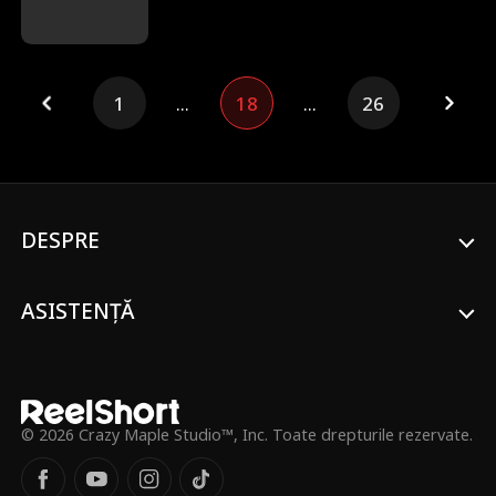
fetiță, iar Emilia, care avea febră, s-a
pierdut. Un vânzător de legume cu suflet
mare a găsit-o și a salvat-o, numind-o
Maya. După 15 ani, Margareta conduce
1
...
18
...
26
Grupul Marinescu. Ea, cei 3 fii ai ei și
Veronica nu au încetat niciodată să o
caute pe Emilia. Fără ca ei să știe, Maya
tocmai a primit o ofertă de internship la
Grupul Marinescu, care o aduce direct
înapoi în familie...
DESPRE
ASISTENȚĂ
© 2026 Crazy Maple Studio™, Inc. Toate drepturile rezervate.