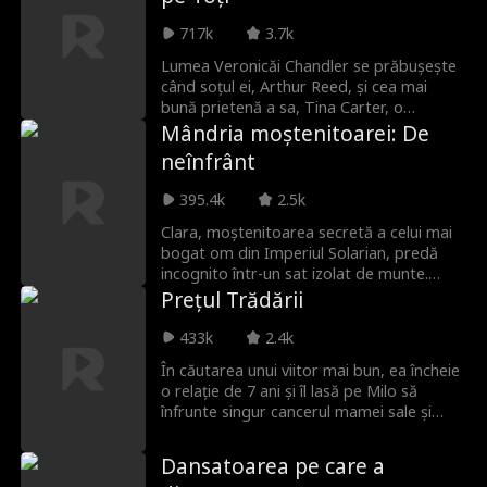
trecută, a murit frântă și nedreptățită.
Acum, renăscută și cu amintirile intacte,
717k
3.7k
nu mai e moștenitoarea naivă de
altădată. De data aceasta, Cheryl nu doar
Lumea Veronicăi Chandler se prăbușește
ripostează. Ea va lua totul.
când soțul ei, Arthur Reed, și cea mai
bună prietenă a sa, Tina Carter, o
trădează și o ucid. Dar soarta îi oferă o a
Mândria moștenitoarei: De
doua șansă: se trezește cu 20 de ani în
neînfrânt
trecut, fix în ziua în care Arthur vrea să
fure averea familiei implantându-i
395.4k
2.5k
embrionul Tinei. De data aceasta,
Veronica nu mai este o victimă. Alături de
Clara, moștenitoarea secretă a celui mai
prietena ei extrem de loială, Serena, ea își
bogat om din Imperiul Solarian, predă
rescrie destinul și se răzbună.
incognito într-un sat izolat de munte.
După ce pedepsește un elev răsfățat —
Prețul Trădării
care e chiar fiul Vanessei, logodnica
tatălui ei —, Vanessa dă buzna și o
433k
2.4k
umilește în public. Abia mai târziu află
În căutarea unui viitor mai bun, ea încheie
adevărul: biata profesoară pe care a
o relație de 7 ani și îl lasă pe Milo să
jignit-o este singura fiică a magnatului.
înfrunte singur cancerul mamei sale și
Dar regretul vine prea târziu.
datoriile uriașe. Ceea ce nu știe e că jocul
de afaceri pe care Milo îl stăpânea devine
Dansatoarea pe care a
realitate, la pachet cu un imperiu și o