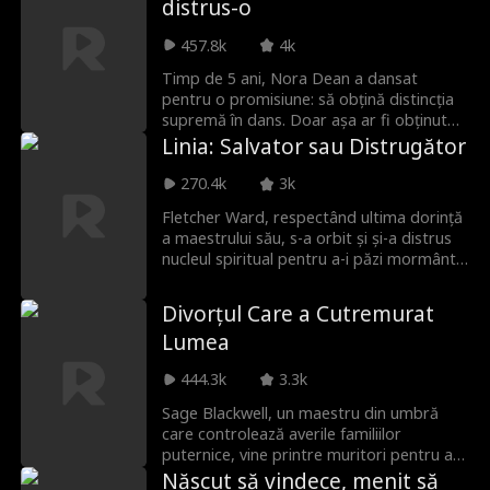
distrus-o
avere imensă. A crezut că scapă de o
povară, dar de fapt a întors spatele unui
457.8k
4k
regat la care nu va mai avea acces
vreodată.
Timp de 5 ani, Nora Dean a dansat
pentru o promisiune: să obțină distincția
supremă în dans. Doar așa ar fi obținut
dreptul, în ochii soacrei, să se numească
Linia: Salvator sau Distrugător
soția lui Adrian Foster. E aproape de
reușită. Însă, printre ani de tăcere și
270.4k
3k
sacrificii, ceva s-a stins. Bărbatul care o
Fletcher Ward, respectând ultima dorință
privea fascinat altădată, acum abia o
a maestrului său, s-a orbit și și-a distrus
observă. Iubirea pentru care a luptat atât
nucleul spiritual pentru a-i păzi mormântul
să demonstreze că o merită... Nora nu
5 ani. A fost însă doar un test. Serena
mai e sigură că există.
Horton a venit să rupă logodna, iar sora
Divorțul Care a Cutremurat
sa mai mică de sectă și un alt discipol i-au
Lumea
furat Osul Divin și l-au aruncat de pe o
stâncă. Atunci, Fletcher a trecut testul, s-
444.3k
3.3k
a transformat și a decis să participe la
evaluarea celor 7 Divizii ca să revină în
Sage Blackwell, un maestru din umbră
sectă!
care controlează averile familiilor
puternice, vine printre muritori pentru a
respecta ultima dorință a discipolului său.
Născut să vindece, menit să