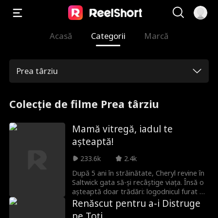
Acasă
Categorii
Marcă
Prea târziu
Colecție de filme Prea târziu
Mamă vitregă, iadul te
așteaptă!
233.6k
2.4k
După 5 ani în străinătate, Cheryl revine în
Saltwick gata să-și recâștige viața. Însă o
așteaptă doar trădări: logodnicul furat de
sora vitregă, compania familiei preluată
Renăscut pentru a-i Distruge
de inamici și reputația distrusă. În viața
pe Toți