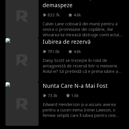
Deghizat ca ginere în familia Neill, el îi
demaspeze
protejează de ruină timp de 3 ani, deși
este batjocorit și tratat ca un servitor.
833.7k
4.6k
Când perioada se încheie, el pleacă
discret. Fără protecția sa, norocul familiei
Calvin Lane coboară din munți pentru a
se prăbușește peste noapte. Aflând
onora o promisiune din copilărie, dar
adevărul prea târziu, fosta soție îl imploră
viitoarea lui mireasă distruge contractul.
să revină.
După ce îl salvează pe capul familiei
Iubirea de rezervă
Hayes, Calvin ajunge legat de distanta
moștenitoare Tessa Hayes. Când forțe
791.6k
4.6k
întunecate din trecutul maestrului său
Daisy Scott se trezește în rolul de
reapar, Calvin află că propria sa
antagonistă de rezervă într-o miniserie.
descendență ascunde un adevăr ce
Rolul ei? Să pretindă că e prima iubire a
amenință totul.
șefului ei, Spencer Sutton. Dar Daisy fuge
de drame, vrea doar să fie plătită. Îi
Nunta Care N-a Mai Fost
cuplează bucuroasă pe Spencer cu marea
lui iubire, Vivian Winters, și îi încasează
73.3k
1.6k
banii. Planul ei e dat peste cap de
misteriosul moștenitor Liam Lawrence,
Edward Henderson și-a ascuns averea
care apare cu un inel magic de sânge ce o
pentru a cuceri inima Irenei Lawson, o
declară pe Daisy aleasa sorții.
femeie simplă care îl iubea pentru cine
era. Sau așa credea el. Plănuia să-i spună
adevărul în ziua nunții, dar Nancy, prietena