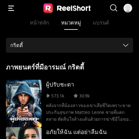
หน้าหลัก
หมวดหมู่
แบรนด์
กริตตี้
ภาพยนตร์ที่มีอารมณ์ กริตตี้
ผู้ปรับชะตา
573.1k
30.9k
หลังจากที่น้องสาวของเขาเสียชีวิตเพราะขาด
ประกันสุขภาพ Matteo Leone ชายที่แตก
สลาย ตัดสินใจล้างแค้นด้วยการฆ่าซีอีโอของ
บริษัทประกันภัย แต่เขาไม่ได้แค่ต้องการแก้
อภัยให้ฉัน แต่อย่าลืมฉัน
แค้น เขามีเป้าหมายใหญ่กว่า: เปิดโปงบริษัท