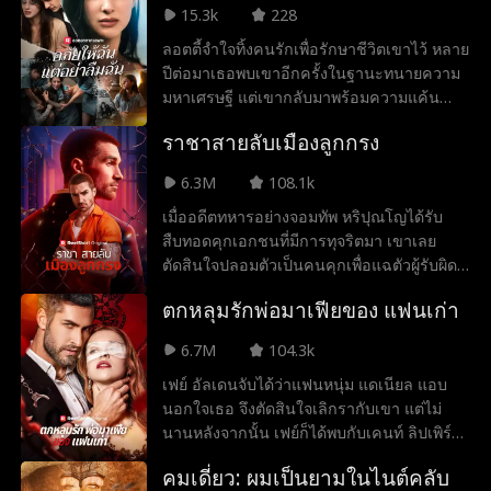
ประกันสุขภาพที่ทุจริตที่เอาเปรียบลูกค้าที่
15.3k
228
เปราะบางที่สุด Matteo หลบหนีตำรวจไปได้
ลอตตี้จำใจทิ้งคนรักเพื่อรักษาชีวิตเขาไว้ หลาย
ทุกครั้ง ทิ้งร่องรอยเพื่อส่งสารของเขา ไม่นาน
ปีต่อมาเธอพบเขาอีกครั้งในฐานะทนายความ
ก็กลายเป็นฮีโร่ของประชาชนที่ซีอีโอชั่วร้าย
มหาเศรษฐี แต่เขากลับมาพร้อมความแค้น
คิดว่าจะปิดปากได้
ฝังใจ... โทษฐานที่เธอเคยแทงเขา
ราชาสายลับเมืองลูกกรง
6.3M
108.1k
เมื่ออดีตทหารอย่างจอมทัพ หริปุณโญได้รับ
สืบทอดคุกเอกชนที่มีการทุจริตมา เขาเลย
ตัดสินใจปลอมตัวเป็นคนคุกเพื่อแฉตัวผู้รับผิด
ชอบ แต่เมื่อหัวหน้าผู้คุม คนที่เขาเชื่อใจดัน
ตกหลุมรักพ่อมาเฟียของ แฟนเก่า
กลายเป็นผู้นำองค์กรอาชญากรรม จอมทัพ
ต้องหาทางโน้มน้าวกับเจ้าหน้าที่ว่าเขาไม่ใช่
6.7M
104.3k
นักโทษ แต่เป็นเจ้าของคุกนี้ตัวจริง... หรือไม่ก็
เฟย์ อัลเดนจับได้ว่าแฟนหนุ่ม แดเนียล แอบ
ต้องหาทางแหกคุกหนีไป ขณะเดียวกัน เขายัง
นอกใจเธอ จึงตัดสินใจเลิกรากับเขา แต่ไม่
ต้องปกป้องผู้บริสุทธิ์ที่ตกอยู่ในอันตราย รวมถึง
นานหลังจากนั้น เฟย์ก็ได้พบกับเคนท์ ลิปเพิร์ต
นักโทษชราที่ถูกขยายโทษจำคุกอย่างไม่เป็น
พ่อของแดเนียลวึ่งเป็นราชามาเฟียผู้ทรง
ธรรม และแพทย์หญิงแสนสวยที่ติดร่างแหไป
คมเดี่ยว: ผมเป็นยามในไนต์คลับ
อำนาจ เคนท์ไม่เพียงเปิดเผยว่าเฟย์คือลูกสาว
ด้วย จอมทัพจะหาทางหนีไปได้ไหม หรือเขาจะ