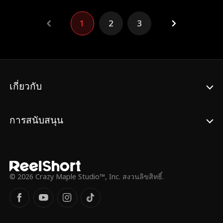
เธอควรได้อยู่กับหนุ่มฮอตประจำมหาวิทยาลัย
อย่างภูผา แต่กลับถูก “เงินของชัยวิทย์” ผูกมัด
1
2
3
ไว้ เมื่อได้เกิดใหม่อีกครั้ง ชัยวิทย์ตัดสินใจเลิก
ไล่ตามจันทร์วดี และเริ่มต้นชีวิตใหม่ของตัว
เอง ทว่าจันทร์วดีก็เกิดใหม่เช่นกัน เธอเชื่อว่า
ชาติที่แล้ว การได้เป็นราชินีธุรกิจนั้นเป็น
เพราะความสามารถของตัวเอง และครั้งนี้เธอ
จะได้มีชีวิตแสนงดงามกับภูผา แต่เมื่อชีวิตเริ่ม
เกี่ยวกับ
ต้นใหม่ ทุกอย่างกลับไม่เหมือนเดิม ชัยวิทย์ไม่
วนเวียนอยู่รอบตัวเธออีกต่อไป แถมยังมีคนรัก
ใหม่—สุนันทา คุณหนูตระกูสิงห์ และภูผา… ก็
การสนับสนุน
ไม่ได้เป็นอย่างที่เธอเคยฝันไว้
© 2026 Crazy Maple Studio™, Inc. สงวนลิขสิทธิ์.