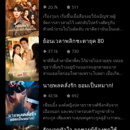
แท้ ๆ ของเจ้าพ่อมาเฟีย ลอเรนโซ อัลเดน แต่
กลายเป็นหนึ่งในเหยื่อของคุกที่เขาเป็นเจ้าของ
20.7k
511
ยังเสนอข้อตกลงสุดอันตรายให้เธอ นั่นก็คือให้
เสียเอง
เรื่องวุ่นๆ เริ่มขึ้นเมื่อสือจงอวี่บังเอิญช่วยผู้
เธอแต่งงานกับลูกชายของเขาเพื่อรวมสาย
จัดการสาวสวยไว้ แต่กลับไปสร้างศัตรูกับ
เลือดของสองตระกูล และเขาจะปกป้อง
หัวหน้างานในไนต์คลับ เขาคิดว่ามันเป็นแค่
ครอบครัวของเธอจากอาชญากรผู้โหดเหี้ยม
เรื่องบังเอิญ แต่ความจริงแล้ว...ทุกย่างก้าวของ
เฟย์ยอมรับข้อเสนอ และแดเนียลก็แกล้งยินดี
ย้อนเวลาพลิกชะตายุค 80
เขาถูกใครบางคนบงการอยู่เบื้องหลัง เมื่อเริ่ม
จะแต่งงานกับเธอเพื่อกลบเกลื่อนความจริงที่
สืบหาความจริง เขาก็ได้พบกับบทสรุปที่น่าตก
เขาซ่อนมาตลอดชีวิตว่าเขาเป็นเกย์ ขณะที่
37.1k
730
ตะลึง! ท่ามกลางวงล้อมของความรัก
เฟย์พยายามปรับตัวให้เข้ากับโลกของมาเฟีย
ชาติที่แล้วสามีพาพี่สะใภ้ม่ายไปเสวยสุข ปล่อย
ครอบครัว และแผนการร้าย สือจงอวี่จึงต้อง
เธอกลับพบว่าหัวใจของเธอกำลังสั่นไหวให้กับ
ซูฮว่าทิ้งขว้างอยู่บ้านนอกจนลูกตายอนาถ
เปิดฉากโต้กลับเพื่อเอาชีวิตรอด
คนที่ไม่ควรหลงรักอย่างเคนท์ ผู้เป็นพ่อของ
ส่วนเธอก็ตรอมใจตายเพราะใบหย่า เมื่อเกิด
สามี แรงดึงดูดที่แสนอันตรายค่อย ๆ ก่อตัว
ใหม่ก่อนลูกตาย เธอหยุดโศกนาฏกรรมและตา
กลายเป็นความสัมพันธ์ลับที่ร้อนแรง เต็มไป
นายพลคลั่งรัก ยอมเป็นหมาก!
สว่างเห็นธาตุแท้ของสามีเลว ซูฮว่าจึงขาย
ด้วยไฟปรารถนาและความลุ่มหลงในโลกบีดี
สมบัติบุกไปที่ทำงานของเขา ครั้งนี้เธอจะ
เอสเอ็มที่ไม่มีใครคาดคิด แต่เรื่องราวกลับซับ
43.5k
692
กระชากหน้ากากคู่รักตัวอย่างจอมปลอม และ
ซ้อนยิ่งขึ้น เมื่อลอเรนโซ พ่อแท้ ๆ ของเฟย์
เชียนอิ๋ง องค์หญิงปลายราชวงศ์ชิงกลับจาก
ทำให้พวกมันต้องชดใช้!
กลับไม่ใช่แค่ผู้เฝ้าดู เขากำลังใช้เฟย์เป็นหมาก
เมืองนอก และพบว่าครอบครัวถูกฆ่าล้าง
ในเกมการต่อรองเพื่อสร้างพันธมิตรใหม่กับอี
ตระกูล เพียงเพราะคุณหนูตระกูลลู่อ้างว่าตน
วาน โคซลอฟ หัวหน้ามาเฟียรัสเซียผู้เยือกเย็น
ทะลุมิติมาในนิยายและจะตามฆ่าหญิงแซ่เชีย
เฟย์กับอีวานเริ่มต้นความสัมพันธ์ที่อันตรายแต่
รักบอดหัวใจ ลูกชายผู้ต้องชดใช้