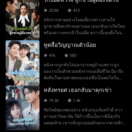
นทุกคน เชียนอิ๋งแฝงตัวเข้าหาจอมพลน้อยจาง
ยากจะต้านทาน และความรู้สึกระหว่างทั้งคู่ก็
เผยเฉินเพื่อแก้แค้น แต่เขากลับจำได้ว่าเธอคือ
ค่อย ๆ บั่นทอนการหมั้นปลอมกับแดเนียลลงที
20.6k
410
ผู้มีพระคุณในวัยเด็กและยอมเป็นเครื่องมือให้
ละน้อย กระทั่งความจริงถูกเปิดเผยอย่างเจ็บ
หลังจากตายอย่างโดดเดี่ยวเพราะตามใจ
เธอแต่โดยดี สุดท้ายเชียนอิ๋งเปิดโปงตัวจริง
ปวด พ่อของเธอกับอีวานร่วมมือกันเพื่อโค่น
ลูกชายที่หลงรักจนตาบอด เธอกลับมาเกิดใหม่
ของสาวทะลุมิติ ชำระแค้นสำเร็จ และได้ครอง
ล้มเคนท์ และสิ่งที่เลวร้ายยิ่งกว่าคือ อีวานคือ
พร้อมความทรงจำในอดีต คราวนี้เธอตั้งใจจะ
รักกับจางเผยเฉิน
สายลับนอกเครื่องแบบที่ตั้งใจจะทำลายเคนท์
ควบคุมทุกอย่าง สร้างอาณาจักรของตัวเอง
และชิงตัวเฟย์ไปเป็นของตนเอง การทรยศ
ทูตสื่อวิญญาณตัวน้อย
และแก้แค้นลูกชายที่ไม่รู้เรื่อง คู่หมั้นของเขา
ซ้อนแผนหลอกลวงนี้ส่งเคนท์เข้าสู่เรือนจำ
และญาติที่เกาะกินของพวกเขา
และในขณะที่เฟย์เผชิญความสิ้นหวัง เธอก็พบ
41k
585
ว่าตัวเองกำลังตั้งครรภ์ลูกของเขา เพื่อปกป้อง
หลังจากถูกขับไล่ออกจากหมู่บ้านเพราะถูก
ลูกในท้องและชายผู้เป็นพ่อของเด็ก เฟย์ตัดสิน
มองว่าเป็นตัวซวยหลังจากแม่เสียชีวิต มีอาจึง
ใจลุกขึ้นต่อสู้ เธอจับมือกับแดเนียลผู้กล้าหาญ
ตัดสินใจตามหาพ่อของเธอซึ่งเป็นพลโทใน
ล้มล้างลอเรนโซ กดดันอีวานให้ล้างมลทินให้
เมือง ด้วยทักษะการทำนายที่ลึกลับของเธอ
เคนท์ และทวงความยุติธรรมคืนมาด้วยตัวเอง
หลังทรยศ เธอกลับมาคุกเข่า
เธอกลายเป็นทรัพย์สินที่มีค่าต่อครอบครัวของ
ในที่สุด เฟย์กับเคนท์ก็ได้กลับมาอยู่ด้วยกันอีก
พลโท ช่วยพวกเขาผ่านวิกฤตหลายครั้ง ตอนนี้
ครั้ง แต่งงาน และเริ่มต้นชีวิตใหม่ที่เต็มไปด้วย
79.3k
1.4k
โอกาสที่จะเปลี่ยนชะตากรรมของครอบครัว
ความรัก เสน่หา และคำมั่นสัญญาว่าจะไม่มีสิ่ง
ชัยวิทย์ทุ่มเททุกอย่าง สนับสนุนจันทร์วดี สาว
ทั้งหมดอยู่ในมือของเธอแล้ว
ใดพรากพวกเขาออกจากกันได้อีก
ดาวมหาวิทยาลัย ให้ก้าวขึ้นเป็นราชินีธุรกิจ
แต่สุดท้าย เขากลับถูกเธอผลักตกจากดาดฟ้า
จนเสียชีวิต เพียงเพราะจันทร์วดีเชื่อว่า ที่จริง