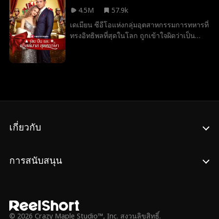
ตอนนี้ เมื่อความปลอดภัยของเกรซถูกคุกคาม
4.5M
57.9k
อีกครั้ง พ่อของเธอจึงจ้างแจ็คมาเป็นบอดี้การ์ด
เดเมียน ซีอีโอแห่งกลุ่มอุตสาหกรรมการทหารที่
ส่วนตัวของเธอ เมื่อพวกเขาถูกบังคับให้ใช้เวลา
ทรงอิทธิพลที่สุดในโลก ถูกเข้าใจผิดว่าเป็น
ทุกวินาทีร่วมกัน พวกเขาจะต้านทานกันได้หรือ
พนักงานขายธรรมดาเงินเดือนน้อย เขาจับพลัด
ไม่?
จับผลูเข้าสู่สัญญาแต่งงานสายฟ้าแลบกับไอริส
เจ้าของบริษัท และร่วมเดินทางกลับบ้านเกิด
ของเธอในงานเลี้ยงคริสต์มาส ที่ซึ่งเขาต้อง
เผชิญกับการเหยียดหยามจากญาติของเธอและ
การดูถูกจากผู้หมายปองไอริส แต่ทุกครั้งเดเมีย
นกลับพลิกเกมได้อย่างเหนือชั้น และกลายเป็น
ความรักแท้ที่ไม่มีใครคาดคิด
เกี่ยวกับ
การสนับสนุน
© 2026 Crazy Maple Studio™, Inc. สงวนลิขสิทธิ์.