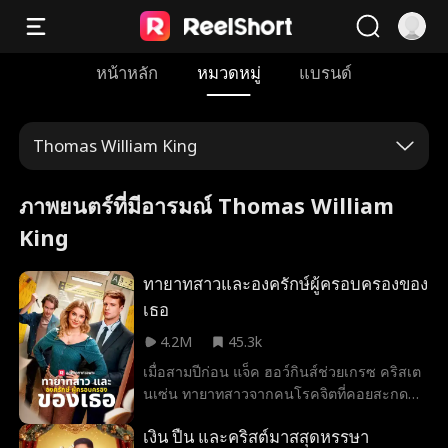
หน้าหลัก
หมวดหมู่
แบรนด์
Thomas William King
ภาพยนตร์ที่มีอารมณ์ Thomas William
King
ทายาทสาวและองครักษ์ผู้ครอบครองของ
เธอ
4.2M
45.3k
เมื่อสามปีก่อน แจ็ค ฮอว์กินส์ช่วยเกรซ คริสเต
นเซ่น ทายาทสาวจากคนโรคจิตที่คอยสะกด
รอยตาม แต่เมื่อพวกเขากลับมาพบกันอีกครั้ง
เงิน ปืน และคริสต์มาสสุดหรรษา
ความเข้าใจผิดก็ทำให้พวกเขากลายเป็นศัตรูกัน