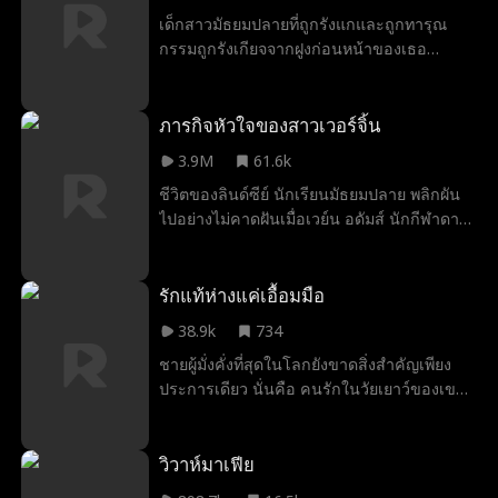
เด็กสาวมัธยมปลายที่ถูกรังแกและถูกทารุณ
กรรมถูกรังเกียจจากฝูงก่อนหน้าของเธอ
เนื่องจากไม่มีหมาป่า เมื่อเข้ามาในฝูงใหม่ เธอ
ได้พบกับชายห้าวหาญที่ตกหลุมรักเธอ ยกเว้น
ชายคนนี้คืออัลฟ่าที่เหนือกว่าของเธอ และเป็น
ภารกิจหัวใจของสาวเวอร์จิ้น
หลานชายของชายคนหนึ่งที่ต้องการให้เธอตาย
3.9M
61.6k
ชีวิตของลินด์ซีย์ นักเรียนมัธยมปลาย พลิกผัน
ไปอย่างไม่คาดฝันเมื่อเวย์น อดัมส์ นักกีฬาดาว
รุ่งที่พ่อของเธอ ไมค์ โค้ชฟุตบอลของโรงเรียน
เป็นคนชักชวนเข้าทีม ย้ายเข้ามาอยู่ในบ้าน
เดียวกัน การพบกันครั้งแรกของกันและกัน
รักแท้ห่างแค่เอื้อมมือ
ทำให้หัวใจต้องร้อนระอุ แต่ลินด์ซีย์ต้องเก็บ
38.9k
734
ความรู้สึกที่มีต่อเวย์นไว้เพราะคำเตือนของพ่อ
ชายผู้มั่งคั่งที่สุดในโลกยังขาดสิ่งสำคัญเพียง
ลินด์ซีย์มุ่งมั่นที่จะหาคู่เดตก่อนเรียนจบ แต่
ประการเดียว นั่นคือ คนรักในวัยเยาว์ของเขา
ความพยายามของเธอมักจบลงด้วยสถานการณ์
เขามุ่งมั่นที่จะตามหาและแต่งงานกับหญิงสาวผู้
ที่น่าอึดอัดกับหนุ่มที่ไม่น่าไว้ใจ อย่างไรก็ตาม
เป็นรักแรก หากแต่ไม่เคยตระหนักเลยว่า
เวย์นมักจะอยู่เคียงข้างเพื่อช่วยเหลือเธอเสมอ
แท้จริงแล้วเธออยู่เคียงข้างเขามาโดยตลอด
วิวาห์มาเฟีย
เมื่อความสัมพันธ์ของทั้งคู่ลึกซึ้งขึ้น พวกเขา
เขาออกตามหาไปทั่วทุกแห่ง เพื่อค้นหาหญิง
เริ่มคบหากันแบบลับๆในขณะเดียวกัน การกลั่น