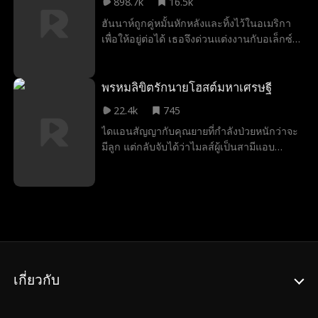
898.7k
16.5k
สาวผู้ครองหัวใจของเขา แล้วเมื่อใดกันที่เขาจะ
แกล้งในโรงเรียนทวีความรุนแรงขึ้น ทำให้ลินด์
ฮันนาห์ถูกคู่หมั้นหักหลังและทิ้งไว้ในอเมริกา
ตระหนักได้ว่า เขาได้แต่งงานกับ “คู่ชีวิตที่แท้
ซีย์ลุกขึ้นต่อสู้เพื่อเพื่อนๆ ความพยายามของเธอ
เพื่อให้อยู่ต่อได้ เธอจึงด่วนแต่งงานกับอเล็กซ์
จริง” ของตนไปแล้ว?
ได้รับการยอมรับและสนับสนุนจากทุกคนใน
อันธพาลข้างถนนที่เธอเผลอช่วยชีวิตไว้ด้วย
โรงเรียน ในท้ายที่สุด ลินด์ซีย์และเวย์นได้รับ
รอยจูบ ความรักก่อตัวเมื่อเขาคอยปกป้องเธอ
เลือกให้เป็นพรอมคีงและพรอมควีน และไมค์ก็
จากแฟนเก่าและอันตรายต่างๆ ทว่าเมื่อเวลา
พรหมลิขิตรักนายโฮสต์มหาเศรษฐี
ยอมรับความสัมพันธ์ของทั้งสองคนในที่สุด
ผ่านไป ฮันนาห์เริ่มตระหนักว่าอเล็กซ์อาจไม่ใช่
22.4k
745
แค่อันธพาลธรรมดา
ไดแอนสัญญากับคุณยายที่กำลังป่วยหนักว่าจะ
มีลูก แต่กลับจับได้ว่าไมลส์ผู้เป็นสามีแอบ
นอกใจ เธอใจสลายและยุติชีวิตคู่ 7 ปีลง ด้วย
ความเมาและแรงยุจากแม็กกี้เพื่อนสนิท ไดแอน
จึงไปจบลงที่เตียงกับคอลบอยสุดหล่อชื่อเอ็ดดี้...
แต่โรคตาบอดกลางคืนทำให้เธอไม่รู้เลยว่า
เอ็ดดี้คือโดมินิก เพื่อนร่วมรุ่นที่แอบรักเธอมา
นาน หลังไปเรียนต่อ เขากลับมาในฐานะมหา
เศรษฐีเลือดเย็นและพร้อมทำทุกทางเพื่อทวงเธอ
กลับคืน กลางวันเขาคือผู้ทรงอิทธิพล แต่กลาง
เกี่ยวกับ
คืนเขายอมเป็นคอลบอยประจำตัว เพื่อทำให้
เธอตกหลุมรักเขาอย่างหมดหัวใจ