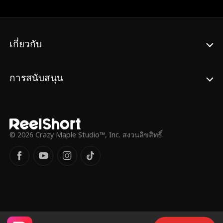
เผชิญกับการเหยียดหยามจากญาติของเธอและ
ปฏิเสธ เธอก็ได้ขู่ว่าจะทำลายไตนั้นทิ้ง เชนทร์
การดูถูกจากผู้หมายปองไอริส แต่ทุกครั้งเดเมีย
จำต้องเปิดเผยความจริงเกี่ยวกับอาการของ
นกลับพลิกเกมได้อย่างเหนือชั้น และกลายเป็น
ดิเรกและวิงวอนให้เธอเชื่อ แต่เจนิตากลับไม่
ความรักแท้ที่ไม่มีใครคาดคิด
เชื่อ จนกระทั่งเธอทุบกล่องใส่ไตและเห็นชื่อที่
เกี่ยวกับ
ระบุอยู่บนนั้นว่าดิเรก วงศ์สวัสดิ์ ซึ่งเป็นปู่ของคู่
หมั้นเธอเอง
การสนับสนุน
© 2026 Crazy Maple Studio™, Inc. สงวนลิขสิทธิ์.