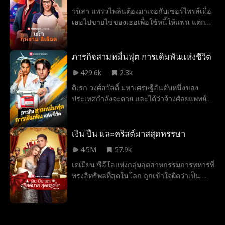
ทายาทของหนึ่งในบริษัทยักษ์ใหญ่ที่มั่งคั่งที่สุด
วนิสา แพรวไพลินต้องมาเจอกับเซอร์ไพรส์เมื่อ
ในโลก ตอนนี้แจ็คจำเป็นต้องพิสูจน์ให้พวกเขา
เธอไปขายไข่ของเธอเพื่อใช้หนี้ให้แฟน แต่กลับ
เชื่อว่าเขาคือมหาเศรษฐีที่แท้จริง ก่อนที่
จบด้วยการตั้งท้องเพราะความผิดพลาดของ
ครอบครัวภรรยาจะทำลายชีวิตสมรส แย่ง
คลินิก เธอตัดสินใจที่จะเก็บเด็กไว้หลังรู้ว่าแฟน
ลูกสาวไปจากเขา หรือแม้กระทั่งทำให้เขาต้อง
นอกใจเธอ แต่กลับเริ่มกลัวการตัดสินใจของตัว
ภารกิจสามหมื่นฟุต การเดิมพันแห่งชีวิต
ตาย
เองเมื่อเธอพบว่าพ่อเด็กคือเมธาวิน โรจนศิริไพ
429.6k
2.3k
บูรณ์ ราชามาเฟียจอมอำมหิตและไร้ความ
ดิเรก วงศ์สวัสดิ์ มหาเศรษฐีอันดับหนึ่งของ
ปราณี หลังจากที่ช่วยเธอจากอันธพาลที่โจมตี
ประเทศกำลังจะตาย และได้ว่าจ้างศัลยแพทย์
เธอเพราะเธอมีเงินของมาเฟีย เมธาวินก็ฝืนใจ
ฝีมือดีนามว่าเชนทร์ให้ขนส่งไตของผู้บริจาค
วนิยาด้วยการย้ายวนิสาเข้ามาอยู่ในคฤหาสน์
ทางเครื่องบินเพื่อใช้ในการปลูกถ่ายอวัยวะ
ของเขา หลังจากที่เขาพิสูจน์คำสัญญาที่เขาให้
อย่างลับ ๆ แต่เที่ยวบินกลับล่าช้าเมื่อคีตา แม่
เงิน ปืน และคริสต์มาสสุดหรรษา
ไว้ว่าจะปกป้องเธอจากอาชญากร พวกชอบ
ของเจนิตา ผู้ที่หมั้นอยู่กับองศา หลานชายของ
รังแก และแก๊งมาเฟียของเขาหลายครั้งหลาย
4.5M
57.9k
ดิเรกไปเข้าห้องน้ำ เมื่อเชนทร์เร่งให้พวกเธอรีบ
หน วนิสาก็เริ่มมีใจให้เขาแม้เขาจะมีนิสัยชอบ
เดเมียน ซีอีโอแห่งกลุ่มอุตสาหกรรมการทหารที่
ขึ้นเครื่อง เจนิตากลับทำให้เขาอับอาย หลังจาก
หยอกล้อและความสามารถในการสังหารของ
ทรงอิทธิพลที่สุดในโลก ถูกเข้าใจผิดว่าเป็น
เครื่องบินทะยานขึ้น คีตาเกิดอาการหัวใจวาย
เขาก็ตาม เธอจะยอมรับเมธาวินเป็นพ่อเด็กและ
พนักงานขายธรรมดาเงินเดือนน้อย เขาจับพลัด
แล้วเชนทร์ก็ได้ช่วยชีวิตเธอไว้ แต่ต้องทำให้
ยอมรับคำขอของเขาที่ให้เธอขึ้นเป็นราชินีของ
จับผลูเข้าสู่สัญญาแต่งงานสายฟ้าแลบกับไอริส
กระดูกซี่โครงของเธอหักระหว่างการปั๊มหัวใจ
อาณาจักรมาเฟียหรือไม่
เจ้าของบริษัท และร่วมเดินทางกลับบ้านเกิด
แต่เจนิตากลับไม่สำนึกบุญคุณ และเรียกร้องให้
ของเธอในงานเลี้ยงคริสต์มาส ที่ซึ่งเขาต้อง
เชนทร์ขอโทษเธอด้วยวิธีที่น่าอาย เมื่อเขา