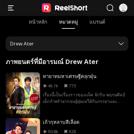
หน้าหลัก
หมวดหมู่
แบรนด์
Drew Ater
ภาพยนตร์ที่มีอารมณ์ Drew Ater
ทายาทมหาเศรษฐีคลุกฝุ่น
46.1k
773
เรื่องนี้เป็นเรื่องราวของแจ็ค จักริน พฤกษศิลป์
เด็กกำพร้ายากจนผู้ทุ่มเทให้กับภรรยาและ
ลูกชายอย่างสุดหัวใจ ทว่าครอบครัวของภรรยา
กลับไม่เคยยอมรับในตัวเขา และยังคอยขัด
ขวางความสัมพันธ์ของพวกเขาอยู่เสมอ แต่ทุก
เถ้ากุหลาบสีเลือด
อย่างกลับเปลี่ยนไป เมื่อแจ็คได้รับเลือกให้เป็น
90.8k
928