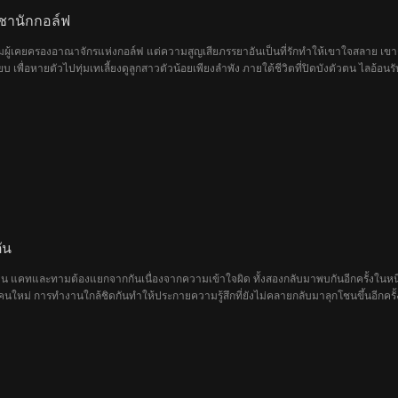
ชานักกอล์ฟ
้เคยครองอาณาจักรแห่งกอล์ฟ แต่ความสูญเสียภรรยาอันเป็นที่รักทำให้เขาใจสลาย เขาตัดสินใจ
 เพื่อหายตัวไปทุ่มเทเลี้ยงดูลูกสาวตัวน้อยเพียงลำพัง ภายใต้ชีวิตที่ปิดบังตัวตน ไล
องลูกสาวและค่าเล่าเรียนที่ต้องจ่าย ไลอ้อนจึงตัดสินใจก้าวเท้ากลับคืนสู่สนามกอล์ฟอีกครั
ไปทั่วทั้งโลก
ัน
คืน แคทและทามต้องแยกจากกันเนื่องจากความเข้าใจผิด ทั้งสองกลับมาพบกันอีกครั้งในหนึ่
นใหม่ การทำงานใกล้ชิดกันทำให้ประกายความรู้สึกที่ยังไม่คลายกลับมาลุกโชนขึ้นอีกครั้ง
เปลี่ยนแปลงทุกสิ่งทุกอย่างไปตลอดกาล ซึ่งนั่นก็คือการที่เธอกำลังตั้งท้องลูกของทาม