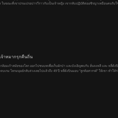
ิ้ง ในขณะที่เขาปรนเปรอปารวีราวกับเป็นเจ้าหญิง เขากลับปฏิบัติต่ออชิรญาเหมือนคนรับใช้
มาตลอด และตอนนี้โชคชะตาได้มอบโอกาสครั้งที่สองให้เธอเพื่อแก้ไขทุกอย่างให้ถูกต้อ
จ้าหมากรุกคืนถิ่น
ากล้อมเก้าสมัยของโลก ออกไปชนบทเพื่อเก็บผักป่า และบังเอิญพบกับ ฮั่นจงหลี และ หลี่ต้ง
่อจบเกม โลกมนุษย์กลับล่วงเลยไปแล้วถึง 49 ปี หลี่ต้งปินมอบ “ลูกท้อสวรรค์” ให้เขา ทำให้ร
่ากลับถูกบอดี้การ์ดขวางทาง ถูกหลานชายรังแก และถูกลูกเขยดูแคลน เขาแก้ “กระดานลึกลับ
ลังวิกฤตของตระกูล ยังมีความลับที่ซ่อนเร้นยิ่งกว่านั้น…