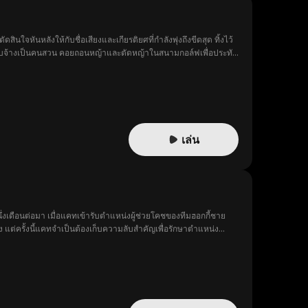
หันหลังให้กับชื่อเสียงและเกียรติยศที่กำลังพุ่งถึงขีดสุด ทิ้งไว้
อ้อนรับจ้างเป็นคนสวน คอยถอนหญ้าและตัดหญ้าในสนามกอล์ฟเพื่อประทัง
้งเพื่อทวงคืนความยิ่งใหญ่ที่เคยเป็นของเขา เตรียมพบกับเสียงคำราม
เล่น
งเดือนต่อมา เมื่อแคทเข้ารับตำแหน่งผู้ช่วยโคชของทีมฮอกกี้ชาย
 แต่ครั้งนี้แคทจำเป็นต้องเก็บความลับสำคัญเพื่อรักษาตำแหน่ง