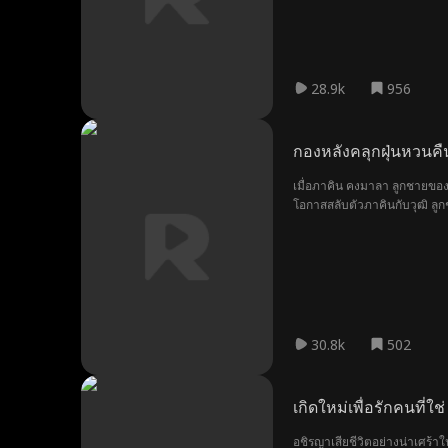
28.9k
956
กองหลังคลุกฝุ่นหวนคื
เมื่อภาคิน คงมาลา ลูกชายของ
โอกาสสลับตัวภาคินกับวุฒิ ลูก
พลัดพรากจากกันมานาน จึงโจม
พวกเขาตามหามาตลอด จากนั้นตร
30.8k
502
เกิดใหม่เพื่อรักคนที่ใช่
อชิรญาเสียชีวิตอย่างน่าเศร้า