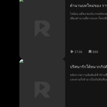
ตำนานบทใหม่ของ รา
ไลอ้อน อดีตแชมป์แกรนด์สแลมผู
เพียงตำนานที่ยากจะหาใครเทียบ
ชีวิต แต่เพื่ออนาคตที่ดีกว่าข
ของพญาราชสีห์ที่จะสั่นสะเทือน
37.6k
888
ปริศนารักใต้หมวกกัปต
หลังจากความสัมพันธ์ชั่วข้าม
และทามก็เข้ามาเป็นกัปตันทีมค
หน้าที่ของตนไว้ ความลับที่อาจ