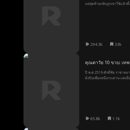
แต่สุดท้ายกลับถูกเขาใช้แล้วท
ทายาทมหาเศรษฐีคือคนที่รอเธอ
294.3k
33k
คุณตาวัย 10 ขวบ: เทพเ
ปี พ.ศ.2519 ศักดิ์ชัย ราชาหม
ต้งปินเพียงหนึ่งกระดาน แต่เมื
ชัยกลับบ้านในร่างเด็กน้อย ทว
คืนสติ แต่กลับค้นพบว่า เบื้องห
65.8k
1.1k