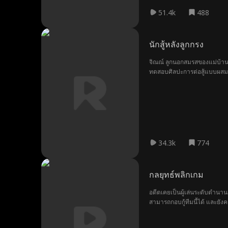
51.4k
488
นักสู้หลังลูกกรง
จิณณ์ ลูกนอกสมรสของแม่บ้านผู้
ทดสอบศิลปะการต่อสู้แบบผสมชั้
และครอบครัวก็ยังพยายามบดขยี้
34.3k
774
กลยุทธ์พลิกเกม
อดีตเคยเป็นผู้เล่นระดับตำนาน 
สามารถกอบกู้ทีมนี้ได้ และยั