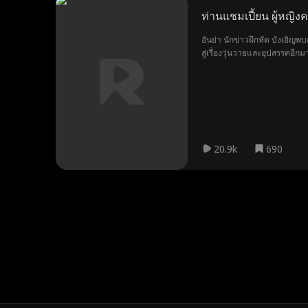
ท่านแชมเปี้ยน ผู้หญิงค
อันย่า นักข่าวฝึกหัด บังเอิญพ
สู่เรื่องวุ่นวายและอุปสรรคอีกม
20.9k
690