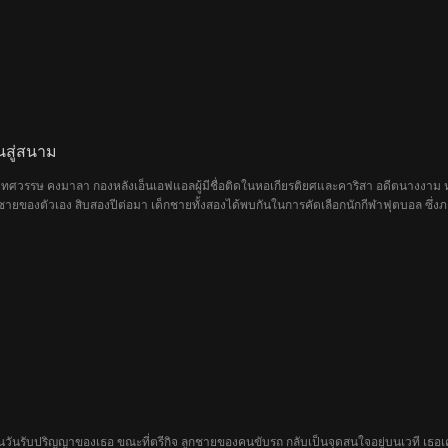
นสู่สนาม
ทศวรรษ คงมาลา กองหลังเอ็นเอฟแอลผู้มีชื่อติดในหอเกียรติยศและคาริสา อดีตนางงาม ห
ชายของตัวเอง สิบสองปีต่อมา เด็กชายทั้งสองได้พบกันในการคัดเลือกนักกีฬาฟุตบอล ซึ่งภา
ตีเขาอย่างไม่ลดละ พวกเขาทรมานเขาทั้งร่างกายและจิตใจ โดยได้รับการยุยงจากลูกบุญ
ะกูลคงมาลาก็ทำทุกวิถีทางเพื่อร้องขอการให้อภัย ในขณะที่วุฒิและดนัยก็วางแผนที่จะ
ในวันรับปริญญาของเธอ ขณะที่ตรีกิจ ลูกชายของคนขับรถ กลับเป็นจุดสนใจอยู่บนเวที เธอเค