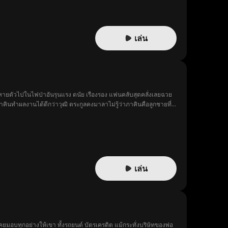
เล่น
ายตัวไปในไฟป่าอันรุนแรง ดนัย เรืองรอง แฟนคลับสุดคลั่งเลยฉวย
คินทำผลงานได้ดีกว่าวุฒิ ตระกูลคงมาลาไม่รู้ว่าภาคินคือลูกชายที่
ธรรม จนกระทั่งพวกเขาค้นพบความจริงอันน่าตกใจว่าภาคินคือคนที่
ล้างแค้น
เล่น
ยมอบทุกอย่างให้เขา ทั้งรถยนต์ บัตรเครดิต แม้กระทั่งบริษัทของพ่อ