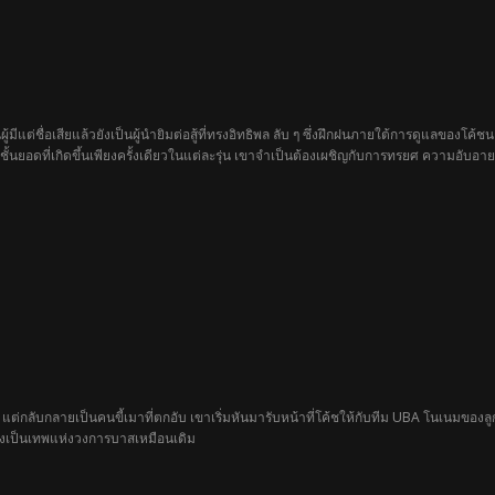
มีแต่ชื่อเสียแล้วยังเป็นผู้นำยิมต่อสู้ที่ทรงอิทธิพล ลับ ๆ ซึ่งฝึกฝนภายใต้การดูแลของโ
นยอดที่เกิดขึ้นเพียงครั้งเดียวในแต่ละรุ่น เขาจำเป็นต้องเผชิญกับการทรยศ ความอับอาย
เขา จิณณ์ต้องพิสูจน์ให้ได้อย่างเด็ดขาดว่า เขาไม่ได้เกิดมาเพื่อแตกสลาย… หากแต่ถูกสร้
แต่กลับกลายเป็นคนขี้เมาที่ตกอับ เขาเริ่มหันมารับหน้าที่โค้ชให้กับทีม UBA โนเนมของลูกชา
งคงเป็นเทพแห่งวงการบาสเหมือนเดิม