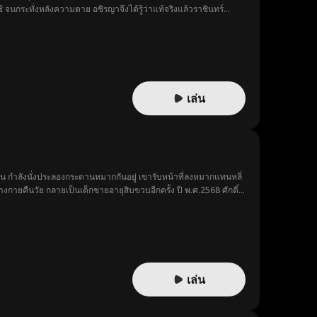
 จนกระทั่งหลังความตาย อชิรญาจึงได้รู้ว่าแท้จริงแล้วราชินทร์
ง
เล่น
ปิน กำลังนั่งประลองกระดานหมากกันอยู่ เขารับหน้าที่ลงหมากแทนหลี่
่างกายคืนวัย กลายเป็นเด็กชายอายุสิบขวบอีกครั้ง ปี พ.ศ.2568 ศักดิ์
” เพื่อพิสูจน์ตัวตนของตนเอง ใช้ลูกท้อสวรรค์ช่วยปลุกภรรยาให้ฟื้น
เล่น