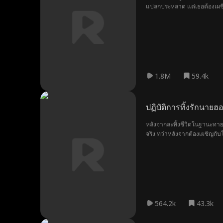
แปลกประหลาด แต่เธอต้องเผชิญ
1.8M
59.4k
ปฏิบัติการทิ้งรักนายฮ
หลังจากละทิ้งชีวิตในฐานะทายา
จริง ทว่าหลังจากต้องเผชิญกั
564.2k
43.3k