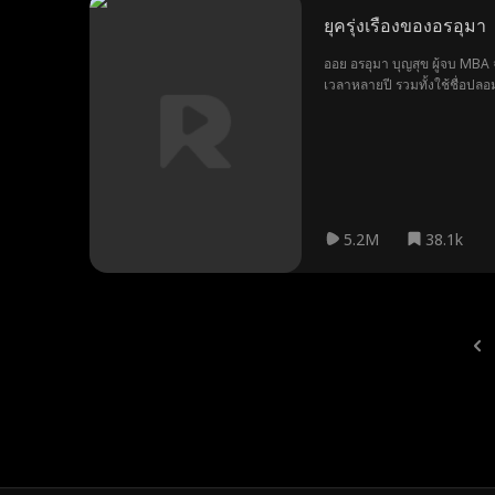
ยุครุ่งเรืองของอรอุมา
ออย อรอุมา บุญสุข ผู้จบ MBA
เวลาหลายปี รวมทั้งใช้ชื่อปลอ
วางแผนจะโกงเธอและส่งเธอกลับป
เกียรติยศ ก็อาจไม่ใช่ศัตรูของ
5.2M
38.1k