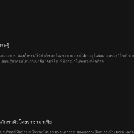
้องพิสูจน์ตัวเองให้ได้ว่าเธอคือคนคนนั้นตามที่กล่าวอ้างจริง ๆ ก่อนที่ฟอลเลนจะทำลายชื
ศรษฐี
มินเฉย เอลาร่าต้องตั้งครรภ์ให้สำเร็จ แต่โชคชะตาพาเธอไปตกอยู่ในอ้อมกอดของ "โคล" ชา
อจะรู้ตัวตอนไหนว่าเขาคือ "คนที่ใช่" ที่ฟ้าส่งมาในจังหวะที่ผิดที่สุด
ถูกลักพาตัวโดยราชามาเฟีย
ูลบริสุทธิ์เพื่อชำระหนี้การพนันของเขา ชะตากรรมของเธอถูกผนึกจนกระทั่ง Lucca Saviano 