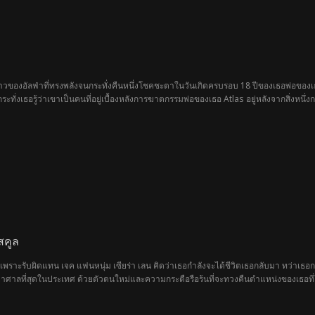
าวของอัลฟ่าที่ทรงพลังจนกระทั่งคืนหนึ่งโชคชะตาในวันเกิดครบรอบ 18 ปีของเธอพ่อของ
ทั่งเธอรู้ว่าเขาเป็นคนที่อยู่เบื้องหลังการฆาตกรรมพ่อของเธอ Atlas อยู่หลังจากสิ่งหนึ
่คุณจะหาทางแก้แค้นอย่าลืมขุดหลุมฝังศพสองหลุม
สคูล
เพราะรับผิดแทน เจค แฟนหนุ่ม เซียร่า เลน คิดว่าเธอกำลังจะได้ชีวิตเธอกลับมา ทว่าเธ
าศาลที่สุดในประเทศ ด้วยตัวตนใหม่และความกระตือรือร้นที่จะทวงคืนตำแหน่งของเธอที่โ
รต้อนรับอย่างอบอุ่น เธอกลับพบว่าเจคตกลงปลงใจกับอดีตเพื่อนรักเธอ ฟอลเลน ไปแล้ว ที่แย
ากำลังกลายเป็นภัยต่อตำแหน่งราชินีของฟอลเลนที่โรงเรียน ฃณะที่เซียร่าต้องสู้กับคำนิน