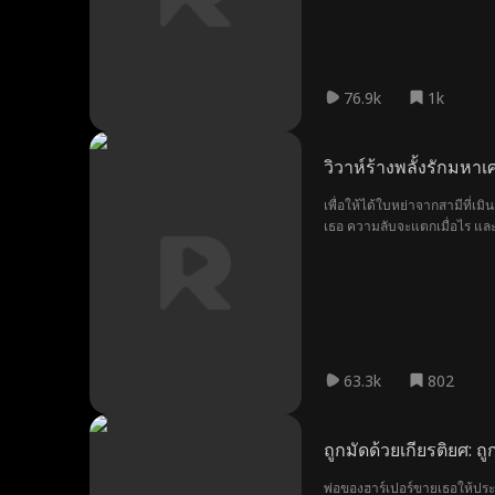
กลับสถานพินิจอีกครั้ง เธอจะต
76.9k
1k
วิวาห์ร้างพลั้งรักมหาเ
เพื่อให้ได้ใบหย่าจากสามีที่เ
เธอ ความลับจะแตกเมื่อไร และเธ
63.3k
802
ถูกมัดด้วยเกียรติยศ: 
พ่อของฮาร์เปอร์ขายเธอให้ประม