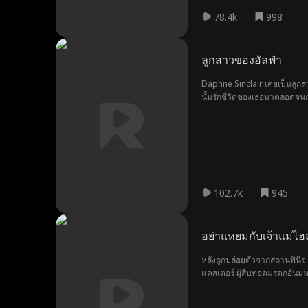
78.4k
998
ลูกสาวของอัลฟ่า
Daphne Sinclair เคยเป็นลูกส
นั้นรักชีวิตของเธอมาตลอดจนกระ
ศัตรู เมื่อคำพูดไป ... ก่อนที
102.7k
945
อย่าแหยมกับเจ้าแม่ไฮ
หลังถูกปล่อยตัวจากสถานพินิจ 
แคสเตอร์ ผู้สืบทอดมรดกอันมห
ข่าวใหม่ แต่แทนที่จะได้รับกา
ทายาท ซึ่งการกลับมาของเซียร่