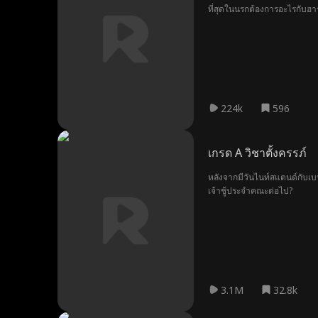
ที่สุดในนรกต้องการอะไรกับฮาร
224k
596
เกรด A วิชาตั้งครรภ์
หลังจากมีวันไนท์สแตนด์กับเบน 
เจ้าชู้ประจำคณะต่อไป?
3.1M
32.8k