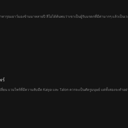
ารุณเยาว์มองข้ามมาหลายปี ลีโอได้ค้นพบว่าเขาเป็นผู้รับมรดกที่มีค่ามากๆ แล้วเป็นเ
พร์
่ยน แวมไพร์ที่มีความลับมืด Kaiya และ Talon ควรจะเป็นศัตรูมนุษย์ แต่ทั้งสองจะทำอย่างไรเม