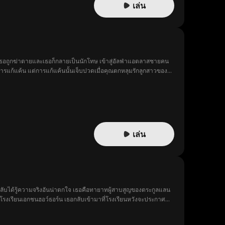
เล่น
เธอถูกฆ่าตายและเธอก็กลายเป็นนักโทษ เข้าสู่อัลฟ่าแอตลาสชายคน
่งการแก้แค้น แต่การแก้แค้นนั้นเจ็บปวดเมื่อคุณตกหลุมรักลูกสาวของ
เล่น
อกลับได้รู้ความจริงอันน่าตกใจ เธอคือทายาทผู้สาบสูญของตระกูลแลน
รงเรียนเอกชนฮอว์ธอร์น เธอกลับเข้ามาที่โรงเรียนหวังจะประกาศ
่ไปกว่านั้นคือคำพูดของฟอลเลนที่บอกทุกคนว่าเป็นเพื่อนซี้กับ
ทาไม่ขาดสาย การกลั่นแกล้ง และการที่ทั้งโรงเรียนนั้นอยากส่งเธอ