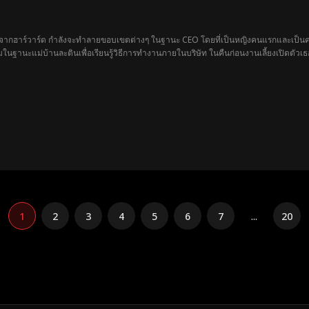
 จากฮาร์วาร์ด กำลังจะทำลายขอบเขตต่างๆ ในฐานะ CEO โดยที่เป็นหญิงคนแรกและเป็นคนผ
มในฐานะแม่บ้านละตินเพื่อเรียนรู้วิธีการทำงานภายในบริษัท ในคืนก่อนงานเลี้ยงเปิดตัว
ระเทศ ส่วนผู้บริหารระดับสูงกำลังวางแผนยึดอำนาจเพื่อให้ลูกพี่ลูกน้องผิวขาวของเธอมา
เธออีกต่อไป…
1
2
3
4
5
6
7
...
20