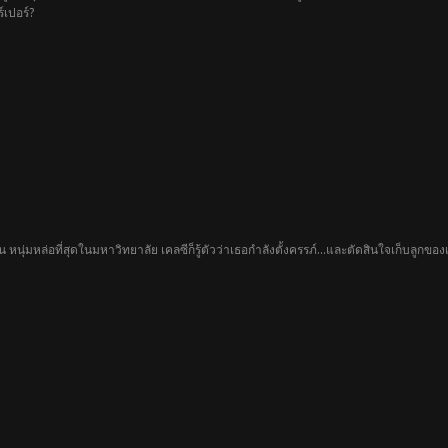
์เปอร์?
หนุ่มหล่อที่สุดในมหาวิทยาลัย เคลซีก็รู้ตัวว่าเธอกำลังตั้งครรภ์...และตัดสินใจเก็บลูกขอ