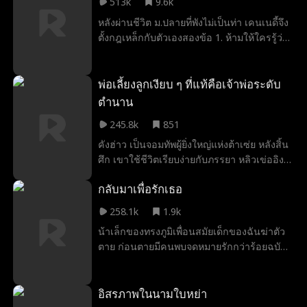
513k
9.6k
จังหวะที่ผิดที่สุด
หลังผ่านชีวิต ม.ปลายที่พังไม่เป็นท่า เคนเนดี้จึง
ตั้งกฎเหล็กกับตัวเองสองข้อ 1. ห้ามให้ใครรู้ว่า
เธอเป็นน้องของพี่ชาย 2. เธอจะไม่มีวันตกหลุม
รักคู่อริของพี่ชายอีก แต่เมื่อเชย์ โคลแมนเข้า
มาในชีวิตเธอด้วยเสน่ห์อันร้ายกาจที่ทั้งน่า
พ่อเลี้ยงลูกเงียบ ๆ ที่แท้คือเจ้าพ่อระดับ
หงุดหงิดแต่ก็เกินจะต้านทาน กฎเหล็กทั้งสอง
ตำนาน
ข้อก็เริ่มสั่นคลอน
245.8k
851
คังฮ่าว เป็นจอมทัพผู้ยิ่งใหญ่แห่งต้าเซ่ย หลังสิ้น
ศึก เขาใช้ชีวิตเรียบง่ายกับภรรยา หลิวเข่ออิง
แต่ไม่นาน ภรรยากลับถูกครอบครัวพาตัวไป
กลับมาเพื่อรักเธอ
หลังคลอดลูกสาว ซือซือ ทิ้งให้เขาเลี้ยงลูกตาม
ลำพัง ห้าปีต่อมา เมื่อรู้ว่าเข่ออิงถูกบังคับให้
258.1k
1.9k
แต่งงานกับทายาทตระกูลหลี่ คังฮ่าวจึงพาลูกบุก
น้าเล็กของทรงภูมิเพื่อนสมัยเด็กของฉันฆ่าตัว
งานเลี้ยง เปิดเผยตัวตนเทพสงครามกลางงาน
ตาย ก่อนตายมีคนพบจดหมายรักกว่าร้อยฉบับที่
และช่วยภรรยากลับมาได้สำเร็จ ครอบครัวกลับ
ยังไม่ได้ส่งอยู่ในลิ้นชักของเขา และชื่อผู้รับใน
มาพร้อมหน้า แต่เมื่อกลับสู่บ้านเกิดพร้อม
จดหมายทุกฉบับเป็นชื่อฉัน เมื่อมีโอกาสได้ย้อน
ทองคำตอบแทนชาวบ้าน กลับเกิดความเข้าใจ
กลับมาใช้ชีวิตใหม่อีกครั้ง ตอนที่แม่ถามว่าจะ
อิสรภาพในนามใบหย่า
ผิดกับพ่อจนเกิดรอยร้าวในครอบครัว
แต่งงานกับทรงภูมิหรือเปล่าฉันจึงส่ายหน้าและ