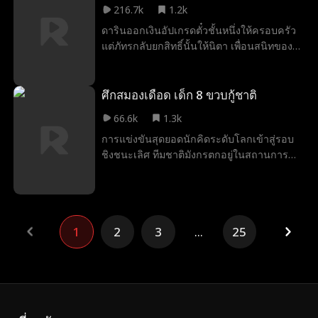
216.7k
1.2k
เลือกแต่งงานกับอาเล็กของเขาแทน ฉันมีความ
ดารินออกเงินอัปเกรดตั๋วชั้นหนึ่งให้ครอบครัว
ลับอยู่อย่างหนึ่ง คือฉันเป็นคนที่กลับมาเกิดใหม่
แต่ภัทรกลับยกสิทธิ์นั้นให้นิตา เพื่อนสนิทของ
ชาติก่อน ฉันเลือกแต่งงานกับทรงภูมิ เพื่อนที่โต
เขา แล้วให้ดารินไปนั่งรถไฟชั้นสามแทน แถม
มาด้วยกันตั้งแต่เด็ก หลังแต่งงานทรงภูมิแทบไม่
แม่สามีกับน้องสาวก็เข้าข้างนิตา สุดท้าย ดาริน
กลับบ้าน ต่อมาฉันมีเลือดออกระหว่างตั้งครรภ์
ยกเลิกทริป ลบบล็อกทุกคน และยื่นใบหย่า
ศึกสมองเดือด เด็ก 8 ขวบกู้ชาติ
ทรงภูมิกลับเลือกไปหารักแรกของเขา เพียง
พร้อมเผยว่าทุกอย่างในบ้านเป็นเงินของเธอ
เพราะเธอบอกว่า "ที่บ้านไฟดับ ฉันกลัวจัง"
66.6k
1.3k
หลังหย่า เธอได้อิสรภาพคืน ขณะที่ครอบครัว
แล้วทิ้งฉันที่กำลังตกเลือดไว้ สุดท้ายฉันก็ตาย
การแข่งขันสุดยอดนักคิดระดับโลกเข้าสู่รอบ
ธารทองกลับล่มสลาย ส่วนเธอก็เริ่มต้นชีวิตใหม่
จากไปพร้อมลูกในท้องเพราะเสียเลือดมาก หลัง
ชิงชนะเลิศ ทีมชาติมังกรตกอยู่ในสถานการณ์
อย่างสง่างามและแข็งแกร่ง
ฉันตาย นอกจากทรงภูมิจะไม่เสียน้ำตาแม้แต่
วิกฤตเนื่องจากคู่ต่อสู้ชาวอุทัย โอโนะ เคนทา
หยดเดียวแล้ว เขายังโกรธที่การตายของฉัน
โร่ แข็งแกร่งมาก ในช่วงเวลาสำคัญ เด็กชาย
ทำให้เขาต้องเลื่อนแพลนไปเที่ยวกับรักแรกอีก
วัยแปดขวบ ณัฐนนท์ ได้ใช้ไหวพริบอันชาญ
ต่างหาก เมื่อลืมตาขึ้นมาอีกครั้ง ฉันก็ได้กลับมา
ฉลาดนำทุกคนเอาชนะคู่ต่อสู้ คว้าตำแหน่งสุด
อยู่ในวันที่แม่ถามว่าอยากแต่งงานกับใคร...
1
2
3
...
25
ยอดนักคิดมาให้ประเทศมังกรได้สำเร็จ อีกทั้งยัง
มีการแสดงความสามารถทางสมองอันน่าทึ่ง
มากมาย ไม่ว่าจะเป็น 'การแก้รูบิคอัจฉริยะ การ
แยกแยะน้ำระดับจุลภาค และการคำนวณ
ดวงดาว'!