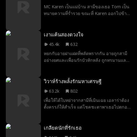
เสนอการแต่งงานปลอมๆ แต่เอ็มม่าคิดว่าลูคัส
MC Karen เป็นแม่บ้าน สามีของเธอ Tom เป็น
เป็นนักเต้นเปลื้องผ้าและผู้ชายขายตัว และลูคัส
ทนายความที่ร่ำรวย ขณะที่ Karen ออกไปข้าง
ก็มองว่าเอ็มม่าเป็นแค่สาวสลัมเถื่อนๆ หน้าเงิน
นอก บ้านของเธอเกิดไฟไหม้และ Anna ลูกสาว
ทั้งคู่เข้าใจผิดกันและต่างก็ไม่อยากเปิดเผยตัว
วัยห้าขวบของพวกเขาตกลงมาเสียชีวิต Merry
ตนที่แท้จริง พวกเขาจึงต้องปิดบังฐานะของตัว
ผู้มีจิตใจดีไปกับรถดับเพลิงเพื่อพา Anna ไปโรง
เงาแค้นสองดวงใจ
เองอย่างระมัดระวังระหว่างใช้ชีวิตคู่ และต้อง
พยาบาล โดยมี Bob หัวหน้าหน่วยดับเพลิงขับ
เผชิญหน้ากับตัวร้ายสองคนที่คอยขัดขวางอยู่
45.4k
632
พวกเขาต้องพา Anna ไปห้องฉุกเฉินเพื่อผ่าตัด
เสมอ ในระหว่างนั้น ไฟรักก็ค่อยๆ จุดประกาย
หยกกับอายฝาแฝดที่พลัดพรากกัน อายถูกสามี
โดยเร็วที่สุด รถดับเพลิงชนกับรถของ Karen
ปะทุขึ้น ปรับความเข้าใจกันใหม่ และเดินหน้าสู่
อย่างยศและเพื่อนรักบัวหักหลัง ถูกทรมานและ
ขณะที่เธอกำลังกลับจากการนอกใจสามี เธอ
การแต่งงานที่แท้จริงในที่สุด
โยนลงหน้าผา ทุกคนคิดว่าเธอตายไปแล้ว หยก
เรียกร้องให้พวกเขาขอโทษและจ่ายค่าเสียหาย
กลับมาแทนน้องสาว สวมตัวตนของน้องสาว
ทำให้เสียเวลา Merry และ Eve เจ้าหน้าที่
เพื่อแก้แค้น โดยไม่รู้ว่าอายยังมีชีวิตอยู่ ผ่าน
วิวาห์ร้างพลั้งรักมหาเศรษฐี
พยาบาล รวมถึงคนที่ผ่านไปมา พยายามให้เธอ
ศัลยกรรมและความทรงจำเลือนหาย แต่กลับ
หลีกทาง Karen ไม่ยอม โดยไม่รู้ว่ารถดับเพลิง
63.2k
802
พบว่ามีอีกคน กำลังสวมรอยเป็นเธอ นั่นคือหยก
กำลังพยายามช่วยลูกสาวของเธอเอง
เพื่อให้ได้ใบหย่าจากสามีที่เมินเฉย เอลาร่าต้อง
พี่สาวที่เธอจำไม่ได้ขณะที่ยศกับบัวใช้เล่ห์กลปั่น
ตั้งครรภ์ให้สำเร็จ แต่โชคชะตาพาเธอไปตกอยู่
ให้สองพี่น้องแตกแยก สองพี่น้องจะคืนดีกันทัน
ในอ้อมกอดของ "โคล" ชายแปลกหน้าที่แท้จริง
หรือไม่ หรือก่อนทุกอย่างจะสายเกินไป
คือมหาเศรษฐีซีอีโอและมีศักดิ์เป็นคุณอาของ
สามีเธอ ความลับจะแตกเมื่อไร และเธอจะรู้ตัว
เกลียดนักที่รักเธอ
ตอนไหนว่าเขาคือ "คนที่ใช่" ที่ฟ้าส่งมาใน