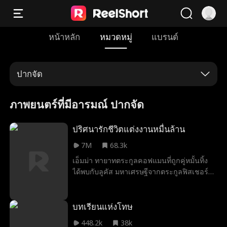
หน้าหลัก
หมวดหมู่
แบรนด์
ปากจัด
ภาพยนตร์ที่มีอารมณ์ ปากจัด
ปริศนารักชีวิตแต่งงานหมื่นล้าน
7M
68.3k
เอ็มม่า ทายาทตระกูลคอฟแมนที่ถูกคู่หมั้นทิ้ง
ได้พบกับลูคัส มหาเศรษฐีจากตระกูลฟิสเชอร์ใน
คลับเปลื้องผ้าแห่งหนึ่ง ในตอนนั้นเธอบังเอิญ
เจออดีตคู่หมั้นและผู้หญิงที่แย่งเขาไปอีกครั้ง
เพื่อเป็นการเอาคืน เอ็มม่าจึงขอให้ลูคัสแกล้ง
บทเรียนแห่งโทษ
ทำเป็นสามีของเธอ และลูคัสก็คว้าโอกาสนี้
448.2k
38k