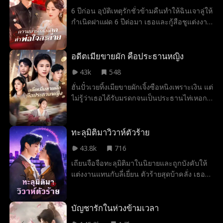
งานให้ล้างจานทำกับข้าว จนค่อยๆ โดนตกและ
6 ปีก่อน อุบัติเหตุรักชั่วข้ามคืนทำให้ฉินเจาลู่ให้
กลายเป็นทาสเมียผู้ซื่อสัตย์ในที่สุด
กำเนิดฝาแฝด 6 ปีต่อมา เธอและกู้สือชูแต่งงาน
กันตามสัญญา โดยมีลูกๆ ช่วยสานสัมพันธ์รัก
แต่ซูเยี่ยนอันกลับเข้ามาสั่นคลอนความรู้สึก
ขณะที่กู้สือชูตัดสินใจปล่อยมือ หลินเวยเวยกลับ
อดีตเมียขายผัก คือประธานหญิง
แฉเรื่องสัญญาจนคุณย่าล้มป่วย วิกฤตินี้ทำให้
43k
548
ทั้งสองกลับมาเปิดใจ ยืนยันสายเลือดลูก และ
ฮั่นปั๋วเวยทิ้งเมียขายผักเจิ้งซือหนิงเพราะเงิน แต่
ร่วมมือกันเปิดโปงแผนชั่ว ก่อนจูงมือเข้าพิธี
ไม่รู้ว่าเธอได้รับมรดกจนเป็นประธานไท่เหอก
วิวาห์และไล่ตามความฝันในต่างแดน
รุ๊ป เมื่อเข้าหาบริษัทยังหวังร่วมทุน เธอให้
โอกาสแต่เขาไม่เชื่อ จนความจริงเปิดเผยกลาง
ที่ประชุมทำเอาเขาหน้าหงาย
ทะลุมิติมาวิวาห์ตัวร้าย
43.8k
716
เถียนจือจือทะลุมิติมาในนิยายและถูกบังคับให้
แต่งงานแทนกับลี่เยี่ยน ตัวร้ายสุดบ้าคลั่ง เธอ
หนีไม่พ้นแถมยังเผลอจูบเขา ทำให้เขาได้ยิน
เสียงในใจและรับรู้ความเจ็บปวดของเธอได้
จือจือยอมอยู่ที่ตระกูลลี่ต่อเพราะเงินก้อนโต
บัญชารักในห่วงข้ามเวลา
จากแม่สามี และใช้โอกาสนี้สร้างธุรกิจของตัว