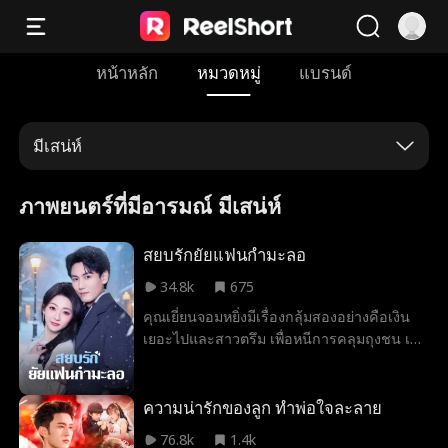
หน้าหลัก
หมวดหมู่
แบรนด์
มีเสน่ห์
ภาพยนตร์ที่มีอารมณ์ มีเสน่ห์
สยบรักยัยแฟนกำมะลอ
34.8k
675
คุณเยี่ยนจอมหยิ่งมีเรื่องกลุ้มสองอย่างคือเงิน
เยอะไปและสาวตรึม เพื่อหนีการคลุมถุงชน เขา
จึงประกาศเช่าแฟนวันละ 100,000 USD กลับ
บ้านช่วงตรุษจีน งานนี้ดันดึงดูดเวินจิ่ว ราชินีสุด
เย็นชาที่ไม่ได้ขัดสนเรื่องเงินให้มาสมัคร หลัง
ความน่ารักของลูก ทำพ่อใจละลาย
เซ็นสัญญาและใช้ชีวิตด้วยกัน เยี่ยนลวี่ก็ถูกใช้
76.8k
1.4k