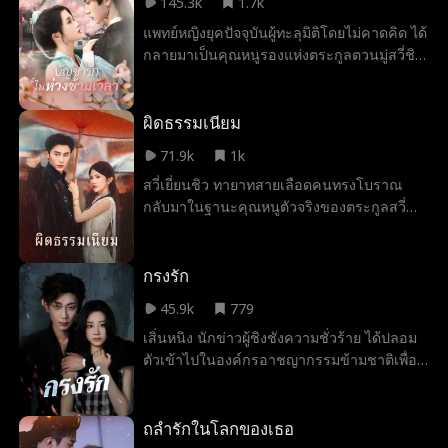
145.3k
1.7k
เอง ส่วนลี่เยี่ยนที่ภายนอกดูอารมณ์ร้าย แท้จริง
แพทย์หญิงยุคปัจจุบันผู้ทะลุมิติโดยไม่คาดคิด ได้
แล้วเขาปิดกั้นตัวเองเพราะขาพิการ แต่ความ
กลายมาเป็นคุณหนูรองแห่งตระกูลตวนมู่สวี่ชิง
สดใสของจือจือช่วยให้เขาก้าวข้ามความมืดมน
ผู้ที่ตระกูลเพิ่งถูกยึดทรัพย์ไปหมาด ๆ เพื่อช่วย
และกลับไปทวงอำนาจที่บริษัทคืนจากลี่หมิง
ชีวิตครอบครัวและซ่อนความลับของการมีกา
ลูกพี่ลูกน้องตัวแสบที่ร่วมมือกับตระกูลเถียน
ยาทิพย์ นางจึงปลอมตัวเป็นผู้ชายและเข้าไป
ผิดธรรมเนียม
คอยขัดขวาง ทั้งคู่จับมือกันฝ่าฟันอุปสรรค จน
เป็นคนรับใช้ใกล้ชิดของท่านอ๋องเทพสงคราม
ความรักค่อยๆ ก่อตัวขึ้นท่ามกลางเรื่องวุ่นวาย
71.9k
1k
หลงจิ้งซิ่ว สวี่ชิง อาศัยความรู้ทางการแพทย์
สุดฮา
สวี่เยี่ยนชิว ทายาทสายเลือดคนทรงโบราณ
สมัยใหม่และพลังวิเศษช่วยเหลือผู้คนในยาม
กลับมาในฐานะคุณหนูตัวจริงของตระกูลสวี่
คับขันอยู่เสมอ ท่านอ๋องจิ้งเริ่มมีความรู้สึกดี ๆ
หลังผ่านการเวียนว่ายตายเกิดอย่างไม่เป็นธรรม
ต่อคนรับใช้ตัวน้อยผู้นี้อย่างลับ ๆ แต่ต้องต่อสู้
มานับร้อยชาติ เรื่องราวการฝ่าฟันโชคชะตา
กับความสับสนด้านเพศสภาพที่รับรู้ เมื่อตัวตน
และปลดแอกสตรี ท่ามกลางศึกชิงดีในตระกูล
กรงรัก
ที่แท้จริงของสวี่ชิงถูกเปิดเผย ทั้งสองจึงเปิดใจ
ความขัดแย้งของแก๊งอิทธิพล และแผนร้ายจาก
ให้กันและจับมือร่วมกันฝ่าฟันวิกฤตต่าง ๆ จน
45.9k
779
ญี่ปุ่น ทั้งหมด 63 ตอน ตอนละ 1-3 นาที เมื่อ
สำเร็จ เป็นเรื่องราวความรักอันน่าอัศจรรย์ที่
เสิ่นหนิง นักข่าวผู้ชิงชังความชั่วร้าย ได้ปลอม
แรกกลับสู่ตระกูลสวี่ ท่าทีที่ยึดติดกับธรรมเนียม
ข้ามผ่านกาลเวลา
ตัวเข้าไปในองค์กรอาชญากรรมข้ามชาติเพื่อ
โบราณทำให้เธอดูเป็น 'คนหัวโบราณ' ที่แตก
ตีสนิทและกำจัดหรงหมิงผู้เป็นหัวหน้า แต่สาม
ต่าง แต่เธอกลับใช้ศาสตร์ลี้ลับจัดการคนใน
เดือนต่อมา เธอกลับพบเขาอีกครั้งในฐานะ
บ้านได้อยู่หมัด เมื่อต้องเผชิญหน้ากับการกีดกัน
'เจียงฉือ' ทายาทตระกูลเจียงผู้มีประวัติขาว
ถลำรักในโลกของเธอ
จากคุณหนูตัวปลอม สวี่ซือเหิง และน้องชาย สวี่
สะอาด เสิ่นหนิงสืบค้นจนยืนยันตัวตนของเขา