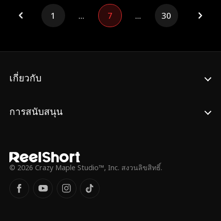
เซียว ขณะเดียวกัน เธอได้ชี้ทางให้สวี่ซือเหิงหัน
1
...
7
...
30
ไปเอาดีด้านธุรกิจ และขัดเกลาน้องชายสวี่เหยี
ยนเชินให้รู้จักรับผิดชอบต่อครอบครัว เรื่องราว
มาถึงจุดสูงสุด เมื่อเสวียนจีจื่อร่วมมือกับกอง
กำลังญี่ปุ่นเปิดฉากแผน 'ร้อยอสูรท่องราตรี'
เพื่อควบคุมเมืองฮู่เฉิง สวี่เยี่ยนชิวและไป๋จิ้น
เซียวต่อสู้เคียงบ่าเคียงไหล่ สุดท้ายเธอสละชีพ
เกี่ยวกับ
เพื่อช่วยเขา เป็นการชดใช้กรรมจากการเวียน
ว่ายตายเกิดครบหนึ่งร้อยชาติ เจ็ดปีต่อมา สวี่
ซือเหิงกลายเป็นประธานหญิงคนแรกของหอ
การสนับสนุน
การค้าเมืองฮู่เฉิง ส่วนในยุคปัจจุบัน สวี่เยี่ยนชิว
ซึ่งเป็นนักบูรณะมรดกทางวัฒนธรรม ได้กลับ
มาพบกับไป๋จิ้นเซียวในวัยชราอีกครั้งที่
พิพิธภัณฑ์เพราะกระดิ่งโบราณ เป็นการสานต่อ
สายใยรักพันปีที่ข้ามกาลเวลา
© 2026 Crazy Maple Studio™, Inc. สงวนลิขสิทธิ์.