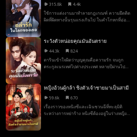
เหยียนเชิน เธอก็ทำลาย 'คำสาปกระถางธูป'
315.8k
4.4k
ได้และเชื่อว่าเขามาเพื่อแก้แค้น เมื่อต้องเผชิญ
จนได้รับความไว้วางใจจากท่านปู่ และยังได้พบ
ใช้การแต่งงานมาทำลายกฎเกณฑ์ ความยึดติด
หน้ากับหรงหมิงที่ดำดิ่งสู่ด้านมืด เธอจึงต้องเดิม
กับไป๋จิ้นเซียว ประมุขน้อยแห่งสมาพันธ์เสวียน
ผิดที่ผิดทางนั้นรุนแรงเกินไป ในคำโกหกที่อ่อน
พันทุกอย่างเพื่อโต้กลับ
อู่โดยบังเอิญ พร้อมทำนายเตือนภัยให้เขา จน
โยนกลับซ่อนคมมีดเอาไว้ หลังจากที่เธอหนีไป
เป็นจุดเริ่มต้นแห่งโชคชะตาของคนทั้งคู่ ใน
เขาถึงรู้สึกตัวขึ้นมากะทันหัน ว่ารักแท้ก็อยู่ตรง
งานเลี้ยงวันเกิดของฮูหยินผู้เฒ่าไป๋เกิดเรื่อง
หน้านี้เอง แล้วกระจกที่แตกร้าวจะประสานกัน
ระวังตัวหน่อยคุณมันอันตราย
วุ่นวาย ไป๋จิ้นเซียวและฉินอวิ๋น ประมุขน้อยแห่ง
ได้หรือไม่
แก๊งมังกรคราม ขัดแย้งกันเพราะสวี่เยี่ยนชิว ฮู
44.3k
824
หยินผู้เฒ่าไป๋จึงประกาศว่าเธอคือ 'ว่าที่หลาน
ดารินเข้าใจผิดว่าบุญคุณคือความรัก จนถูก
สะใภ้' แต่สวี่เยี่ยนชิวกลับขอเลื่อนการหมั้น
ตระกูลเนรเทศไปต่างประเทศ หลายปีผ่านไป
หมายเพื่อจัดการธุรกิจตระกูล โดยขอเวลาสาม
เธอกลับมาเพื่อช่วยผู้มีพระคุณด้วยการยอมเป็น
เดือนเพื่อชิงอำนาจในบ้าน ระหว่างนั้น เธอได้
"ชู้รัก" ของเมฆา ภายใต้พันธะที่ฉาบด้วยการ
ทำลาย 'คำสาปน้ำแข็ง' ที่ท่าเรือ ร่วมมือกับ
ตอบแทน เธอกลับถูกความรักที่เขามีให้มานาน
หญิงอ้วนผู้กล้า ชิงตัวเจ้าชายมาเป็นสามี
ตระกูลไป๋และฉินต่อต้านบริษัทการค้าญี่ปุ่น
ปีหลอมละลายหัวใจ จนรู้ว่ารักที่แท้จริงคือการที่
และฟื้นฟูธุรกิจตระกูลสวี่ ความสัมพันธ์ของเธอ
59.6k
670
มีเขาอยู่ข้างกาย
กับไป๋จิ้นเซียวก็ค่อยๆ พัฒนาขึ้น เมื่อเรื่องราว
เรื่องราวของหนิงซีและเฉินชวนฉีที่ทะลุมิติ
ดำเนินไป สวี่เยี่ยนชิวพบว่าฉินอวิ๋นถูกนักพรต
ระหว่างการหย่าร้าง หนิงซีต้องอยู่ในร่างหญิง
จอมปลอม เสวียนจีจื่อ ควบคุมด้วย 'ค่ายกลหมื่น
อ้วนหนัก 330 ปอนด์และหนีตายไปเป็นโจรป่า
วิญญาณผูกชะตา' หลังทำลายอาคม เธอจึงรู้ว่า
จนกระทั่งลูกแฝดสี่ช่วยวางแผนจับเฉินชวนฉีมา
'วาสนาคู่แท้' ของเธอกับเขาเป็นเพียง
เป็นสามีเฝ้าค่าย
ภาพลวงตาและยอมรับหัวใจตัวเองที่มีต่อไป๋จิ้น