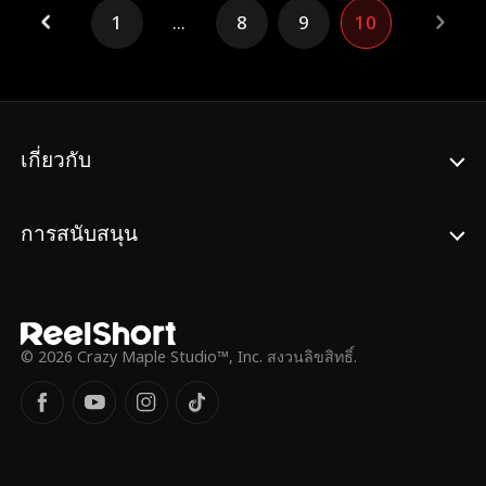
1
...
8
9
10
บีบให้อยู่ระหว่างความจงรักภักดีต่อครอบครัว
และความรู้สึกที่มากขึ้นเรื่อยๆ ต่อชายที่เธอ
ควรจะเกลียด ลิเดียต้องตัดสินใจว่าเธอจะ
ต้านทานความรู้สึกนี้ได้หรือไม่ หรือจะปล่อยให้
หน้าที่การงานและครอบครัวทำลายความ
สัมพันธ์ของพวกเขา
เกี่ยวกับ
การสนับสนุน
© 2026 Crazy Maple Studio™, Inc. สงวนลิขสิทธิ์.