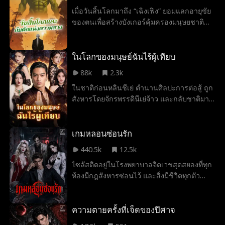
แน่
เมื่อวันสิ้นโลกมาถึง “เฉิงเฟิง” ยอมแลกอายุขัย
ของตนเพื่อสร้างบังเกอร์คุ้มครองมนุษยชาติ
นานกว่า 30 ปี แต่หลังเวลาผ่านไป เขกลับถูก
หักหลังโดย “เฉิงซิน” ลูกสาวบุญธรรม และ “ลู่
เหวินเจี๋ย” ผู้มีอำนาจ ทั้งคู่ปลอมเทปภาพโลก
ในโลกของมนุษย์ฉันไร้ผู้เทียบ
ภายนอกให้ดูสงบงดงาม หลอกลวงและปลุกปั่น
88k
2.3k
ผู้คนให้เกลียดเฉิงเฟิง จนเขาถูกนำขึ้นแท่น
ในชาติก่อนหลินชีเย่ ตำนานศิลปะการต่อสู้ ถูก
ประหาร ประชาชนที่หลงเชื่อพังบังเกอร์ออกสู่
สังหารโดยจักรพรรดินีเย่จ้าว และกลับชาติมา
“โอเอซิส” บนพื้นผิวโลก ทว่าแท้จริงกลับเป็นกับ
เกิดเป็นลู่เฉินโดยใช้ทักษะเทพไหมเก้ามรณะ
ดักฟาร์มมนุษย์ที่ยักษ์และลู่เหวินเจี๋ยวางไว้ เมื่อ
แต่งงานกับตระกูลมู่ มู่กุยอี น้องชายของมู่ฝู
เหล่ายักษ์เผยธาตุแท้และเริ่มสังหารหมู่ ผู้คนจึง
เหยา ไม่พอใจการแต่งงานของพี่สาว จึงบังคับ
เกมหลอนซ่อนรัก
สำนึกเสียใจ ขณะเดียวกัน เฉิงเฟิงที่ล่วงรู้และ
ให้เธอหย่าและเมื่อไม่สำเร็จ จึงฆ่าพ่อแม่
พัฒนาเทคโนโลยีหุ่นเกราะมาโดยตลอด ต้อง
440.5k
12.5k
บุญธรรมของลู่เฉินและลักพาตัวน้องสาวไป ใน
ตัดสินใจครั้งสำคัญ ว่าเขาจะปล่อยให้มนุษย์ล่ม
ไซลัสติดอยู่ในโรงพยาบาลจิตเวชสุดสยองที่ทุก
ขณะที่ลู่เฉินกำลังวางแผนแก้แค้น เย่ฟ่างผู้
สลายไปพร้อมความแค้น หรือจะกลับมาเป็น
ห้องมีกฎสังหารซ่อนไว้ และสิ่งมีชีวิตทุกตัว
บงการได้ลอบสังหารมู่กุยอีและใส่ร้ายเขา ทำ
ความหวังสุดท้าย เพื่อช่วยเผ่าพันธุ์มนุษย์อีกครั้ง
อันตรายระดับ S แต่ในวินาทีที่ความตายคืบ
ให้มู่ฝูเหยาตัดขาดความสัมพันธ์กับเขา ต่อมาเย่
หนึ่ง…
คลานเข้ามา ระบบพิชิตรักในหัวของเขาก็ได้
ฟ่างบังคับให้มู่ฝูเหยาแต่งงานกับเขาและจัดฉาก
เปิดใช้งานขึ้น แล้วเปลี่ยนสัตว์ประหลาดสุด
ความตายครั้งที่เจ็ดของปีศาจ
การทดสอบเก้าชั้นเพื่อฆ่าลู่เฉินในวันแต่งงาน
โหดให้กลายเป็นความรักที่ต้องพิชิต และเปลี่ยน
ลู่เฉินสามารถฝ่าฟันการทดสอบได้และมู่ฝูเหยา