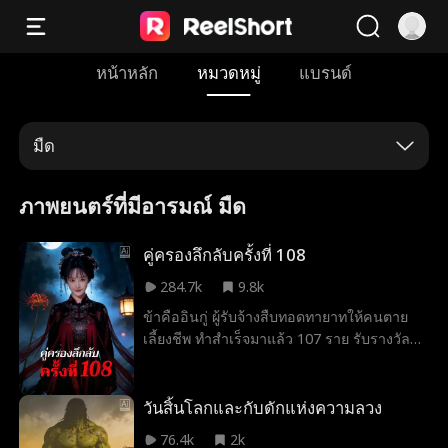
หน้าหลัก
หมวดหมู่
แบรนด์
มืด
ภาพยนตร์ที่มีอารมณ์ มืด
คู่ครองลึกลับครั้งที่ 108
284.7k
9.8k
ข้าคืออินกู่ ผู้รับจ้างสืบทอดทายาทให้คนตาย
เลี้ยงชีพ ทำสำเร็จมาแล้ว 107 ราย รับรางวัล
รายละสามร้อยตำลึง กฎเหล็กคือต้องไหว้ฟ้าดิน
และเข้าห้องหอกับวิญญาณให้เสร็จสิ้น วันนี้คือ
งานที่ 108 ทว่าสามีคนล่าสุดนี้กลับมีบางอย่างที่
วันสิ้นโลกและกับดักแห่งความลวง
ต่างออกไป หรือความตายจะรั้งเขาไว้ไม่ได้กัน
76.4k
2k