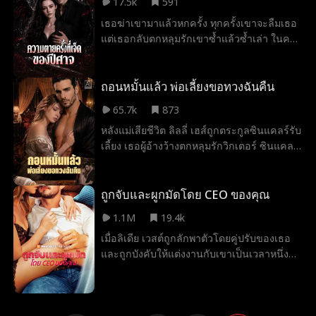
17.5k
591
กับดักมรณะให้กลายเป็นเกมจีบสาว
เพื่อปกป้องเขา จึงรับการโจมตีครั้งสุดท้ายจาก
เธอฆ่าเขามาแล้วหกครั้ง ทุกครั้งเขาจะลืมเธอ
เย่จ้าวและเสียสละตัวเอง ในที่สุดลู่เฉินก็สังหาร
แต่เธอกลับตกหลุมรักเขาซ้ำแล้วซ้ำเล่า ในครั้ง
จักรพรรดินีได้สำเร็จ
ที่เจ็ด เธอตกอับเป็นคุณหนูถังแตกที่ถูกนำมา
ประมูล และเขาคือคนที่ซื้อเธอไว้ ทั้งสองดึงดูด
กันทันที แม้ไร้ความทรงจำแต่ร่างกายกลับจดจำ
ถอนหมั้นแล้ว พ่อเลี้ยงขอทวงฉันคืน
ฝังลึก เมื่อเธอแทงกริชทะลุหัวใจเขา เขากลับ
65.7k
873
ไม่ตาย เขาลืมตาขึ้นเผยให้เห็นนัยน์ตาสีทอง
หลังแม่เสียชีวิต ลิลลี่ เฮส์ถูกตระกูลซินแคลร์รับ
แท้จริงเขาคือปีศาจที่ทำสัญญากับเธอ และทุก
เลี้ยง เธอผู้อ้างว้างตกหลุมรักวิกเตอร์ ซินแคลร์
ความตายคือการบรรลุพลังของเขา เธอสติแตก
พ่อเลี้ยงในนามของตัวเอง ทว่าเพื่อปกป้องเธอ
และหนีไป แต่เขายอมสละพลังเทพห้าร้อยปีเพื่อ
จากตระกูลครอส เขาจำใจผลักไสเธอให้
เป็นมนุษย์ เพียงเพื่อตามหาเธอ เขายอมทนรับ
แต่งงานกับตระกูลรีด จนเธอคิดว่าตัวเองเป็น
ถูกจับและผูกมัดโดย CEO ของคุณ
การเฆี่ยนตีนับร้อยจนเนื้อตัวปริแตก เพียงหวัง
แค่ของเล่นและหมากตัวหนึ่ง เมื่อต้องเผชิญกับ
จะได้กอดเธออีกครั้งโดยไม่ทำให้เธอต้องเจ็บ
1.1M
19.4k
ความอัปยศ เล่ห์เหลี่ยม และแผนร้ายของไฮโซ
ช้ำ นิพพานที่แท้จริงไม่ใช่การละทิ้งทุกสิ่ง แต่คือ
เมื่อลิเดีย เวสต์ถูกลักพาตัวโดยคู่ปรับของเธอ
ลิลลี่จึงตัดสินใจหนี แต่ทุกครั้งที่เธอมีภัย วิก
การยอมจำนนต่อความรัก
และถูกบังคับให้แต่งงานกับเขาเป็นเวลาหนึ่งปี
เตอร์ก็ไม่อาจข่มไฟรักในใจได้อีกต่อไป เขา
เพื่อช่วยพ่อของเธอ ลิเดียมั่นใจว่าเธอจะเกลียด
ลงมือฉีกสัญญาหมั้น เปิดเผยความจริงที่ซ่อนไว้
เขาไปตลอดชีวิต แต่เมื่อความจริงเบื้องหลัง
และประกาศให้โลกรู้ว่าเธอไม่ใช่รักต้องห้าม
การกระทำของเขาเริ่มปรากฏ ลิเดียต้องตั้ง
แต่เป็นภรรยาเพียงคนเดียวที่เขารัก
คำถามกับทุกสิ่งและทุกคนที่เธอเคยเชื่อมั่น ถูก