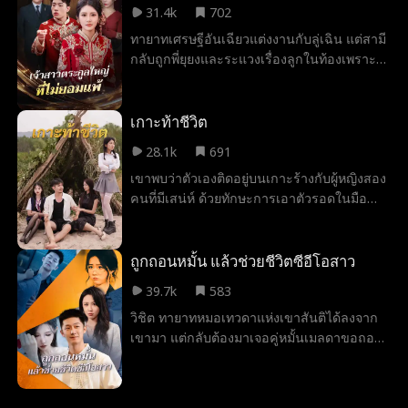
31.4k
702
กันอีกครั้งนี้จะเอาชีวิตรอดจาก เซดักชั่นโคฟ
ทายาทเศรษฐีอันเฉียวแต่งงานกับลู่เฉิน แต่สามี
ได้หรือไม่?
กลับถูกพี่ยุยงและระแวงเรื่องลูกในท้องเพราะ
ตนมีบุตรยาก จึงร่วมมือกับแม่บังคับเธอเจาะน้ำ
คร่ำจนลูกวิกฤต พ่อของอันเฉียวช่วยหลานไว้
ได้แล้วซ้อนแผนหลอกว่าเป็นลูกสาว ทำให้คน
เกาะท้าชีวิต
บ้านลู่เชิดใส่ อันเฉียวแค้นฝังใจจึงนัดหย่าเมื่อ
28.1k
691
ครบเดือน พอถึงวันงานเธอเปิดตัวลูกชาย
เขาพบว่าตัวเองติดอยู่บนเกาะร้างกับผู้หญิงสอง
สุขภาพดี ทำเอาแม่ลูกตระกูลลู่เสียใจแทบ
คนที่มีเสน่ห์ ด้วยทักษะการเอาตัวรอดในมือ
กระอักเลือด แต่อันเฉียวสะบั้นรักพาลูกรับ
เขาค่อยๆ ชนะใจผู้หญิงสวยที่ตอนแรกดูถูกเขา
มรดกใช้ชีวิตเลิศหรู ทิ้งให้ตระกูลลู่ต้องไร้
ทายาทสืบสกุล
ถูกถอนหมั้น แล้วช่วยชีวิตซีอีโอสาว
39.7k
583
วิชิต ทายาทหมอเทวดาแห่งเขาสันติได้ลงจาก
เขามา แต่กลับต้องมาเจอคู่หมั้นเมลดาขอถอน
หมั้น เธอรังเกียจที่วิชิตเป็นแค่เด็กบ้านนอก จึง
จัดให้เขาไปทำงานที่ห้องเก็บศพ ในห้องเก็บศพ
วิชิตสังเกตเห็นว่าจันทร์เจ้า ประธานหญิงที่ถูก