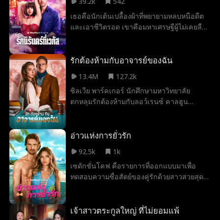
39.2k
542
อะไรอีกที่เขาซ่อนอยู่ใต้รอยสักและแจ็กเก็ต
เธอคือนักเต้นเปลื้องผ้าที่พยายามหลบหนีอดีต
หนังของเขา?
และเอาชีวิตรอด เขาคือมหาเศรษฐีผู้ไม่เคยลืม
เธอ เธอไม่เคยคิดว่าจะได้พบเขาอีกหลังจากจบ
มัธยม จนกระทั่งเขาก้าวเข้ามาในคลับของเธอ
พร้อมข้อเสนอแต่งงาน บัดนี้เธอจำต้องปกปิด
รักต้องห้ามกับอาจารย์ของฉัน
การสมรสจากทุกคนที่อาจทำลายพวกเขาทั้ง
13.4M
127.2k
สอง… และค้นหาคำตอบว่าเขารักเธอจริง หรือ
ซิลเวีย พาร์คเกอร์ นักศึกษามหาวิทยาลัย
เพียงหลงใหลในการครอบครองเธอเท่านั้น
ตกหลุมรักต้องห้ามกับลอว์เรนซ์ คาลฮูน
อาจารย์หนุ่มผู้เย็นชาและเคร่งครัด แต่เสน่ห์
เหลือล้น เมื่อความสัมพันธ์ลึกซึ้งขึ้น ความรักที่
อันตรายนี้อาจทำลายชีวิตทั้งคู่ หากความลับถูก
อ่าวแห่งการยั่วรัก
เปิดเผย…
92.5k
1k
เซดักชั่นโคฟ คือรายการที่ออกแบบมาเพื่อ
ทดสอบความซื่อสัตย์ของคู่รักด้วยสาวสวยสุด
ฮอต เงินรางวัล และความท้าทายสุดโหด หลัง
จากที่อดีตแฟนของเฮลีย์หนีไปกับน้องสาวของ
เธอ เธอก็ได้กลับมาพบกับอดัม ชายผู้ที่ช่วยชีวิต
เจ้าสาวตระกูลใหญ่ ที่ไม่ยอมแพ้
เธอจากเหตุการณ์เฉียดตาย คู่รักที่กลับมาพบ