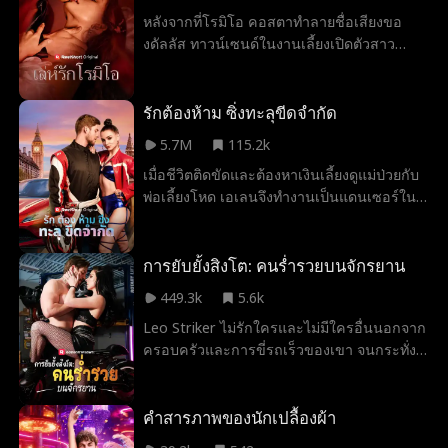
หลังจากที่โรมิโอ คอสตาทำลายชื่อเสียงขอ
งดัลลัส ทาวน์เซนด์ในงานเลี้ยงเปิดตัวสาว
สังคมจนย่อยยับ และบีบบังคับให้เธอต้อง
แต่งงานกับเขา ดัลลัสจึงวางแผนการใหม่ นั่น
คือการยั่วยวนเขา ทำลายกฎเหล็กของเขาให้
รักต้องห้าม ซิ่งทะลุขีดจำกัด
สิ้นซาก และสร้างครอบครัวในฝันที่เธอโหยหา
5.7M
115.2k
มาตลอด ทว่าโรมิโอไม่ใช่ผู้ชายที่จะยอมสยบได้
เมื่อชีวิตติดขัดและต้องหาเงินเลี้ยงดูแม่ป่วยกับ
ง่าย ๆ และดัลลัสเองก็ไม่ใช่ผู้หญิงประเภทที่จะ
พ่อเลี้ยงโหด เอเลนจึงทำงานเป็นแดนเซอร์ใน
ยอมแพ้อะไรง่าย ๆ เช่นกัน
สนามแข่งรถใต้ดิน โดยไม่รู้ว่ากำลังจะเจอกับ
นักแข่งระดับตำนานที่ใครๆ ต่างเกรงกลัว… พี่
ชายต่างสายเลือดของตัวเอง และเธอดันเสีย
การยับยั้งสิงโต: คนร่ำรวยบนจักรยาน
พรหมจรรย์ให้เขาไปแล้ว
449.3k
5.6k
Leo Striker ไม่รักใครและไม่มีใครอื่นนอกจาก
ครอบครัวและการขี่รถเร็วของเขา จนกระทั่ง
คาร่า เบลลินี ซึ่งทำอะไรไม่ถูกแต่สามารถฟื้น
ตัวได้ก็สะดุดล้มเข้าไปในอ้อมแขนของเขา เธอ
คิดว่าเธอหนีจากอันธพาลเพียงเพื่อตกหลุมรัก
คำสารภาพของนักเปลื้องผ้า
อีกคน...แต่ลีโอกลับกลายเป็นมหาเศรษฐี?! มี