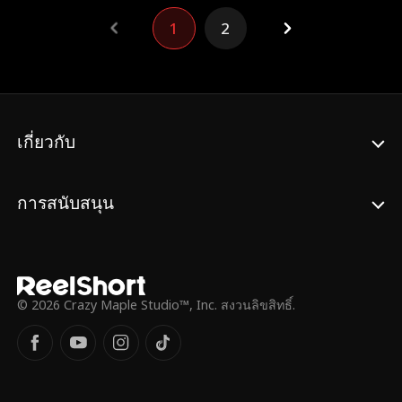
ตัดสินว่า "เสียชีวิต" แล้วนั้น จริง ๆ ยังมี
1
2
สัญญาณชีพอยู่ เขาจึงตัดสินใจลงมือช่วยชีวิต
ประธานหญิงคนนั้น ทำให้ทั้งโรงพยาบาลตก
ตะลึง ด้วยทักษะทางการแพทย์และศิลปะการ
ต่อสู้ที่ยอดเยี่ยม วิชิตจึงใช้ชีวิตในเมืองได้อย่าง
รุ่งโรจน์ ขณะเดียวกัน ความสัมพันธ์ของเขากับ
สาวสวยอย่างเมลดา จันทร์เจ้า และลลิตาก็ค่อย
เกี่ยวกับ
ๆ พัฒนาขึ้น
การสนับสนุน
© 2026 Crazy Maple Studio™, Inc. สงวนลิขสิทธิ์.