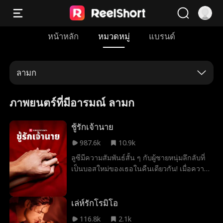
หน้าหลัก
หมวดหมู่
แบรนด์
ลามก
ภาพยนตร์ที่มีอารมณ์ ลามก
ชู้รักเจ้านาย
987.6k
10.9k
ลูซีมีความสัมพันธ์สั้น ๆ กับผู้ชายหนุ่มลึกลับที่
เป็นบอสใหม่ของเธอในคืนเดียวกัน! เมื่อความ
รักค่อย ๆ เกิดขึ้นในที่ทำงาน พวกเขาจะ
สามารถต้านทานความสัมพันธ์ของพวกเขาได้
หรือไม่?
เล่ห์รักโรมิโอ
116.8k
2.1k