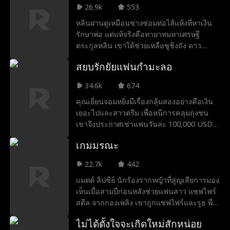
เห็น Shen Liuli เป็นเจ้าสาว ตระหนักว่าเธอ
26.9k
553
เลือก Dong เพราะเงิน เชื่อว่า Chen เป็นแค่
หลินฝานดูเหมือนช่างซ่อมท่อไส้แห้งที่หาเงิน
คนจน เมื่อเผชิญกับการทรยศจากทั้งเพื่อนและ
รักษาพ่อ แต่แท้จริงคือทายาทมหาเศรษฐี
คนรัก Guang ตัดสินใจยืนหยัดและแก้แค้นขั้น
ตระกูลหลิน เขาได้ช่วยเหลือซูชิงถัง ดาว
สุดยอด
โรงเรียนสุดเย็นชาที่ถูกไล่อออกจากบ้าน ทั้งคู่
สยบรักยัยแฟนกำมะลอ
แกล้งเป็นแฟนกันจนเกิดรักจริง หลินฝานเผย
ตัวตนเพื่อจัดการคู่แข่งทางธุรกิจ และได้รับบท
34.6k
674
ทดสอบจากครอบครัวจนผ่านฉลุย สุดท้ายเขา
คุณเยี่ยนจอมหยิ่งมีเรื่องกลุ้มสองอย่างคือเงิน
ขอซูชิงถังแต่งงาน ครองคู่กันอย่างมีความสุข
เยอะไปและสาวตรึม เพื่อหนีการคลุมถุงชน
เขาจึงประกาศเช่าแฟนวันละ 100,000 USD
กลับบ้านช่วงตรุษจีน งานนี้ดันดึงดูดเวินจิ่ว
เกมมรณะ
ราชินีสุดเย็นชาที่ไม่ได้ขัดสนเรื่องเงินให้มา
สมัคร หลังเซ็นสัญญาและใช้ชีวิตด้วยกัน
22.7k
442
เยี่ยนลวี่ก็ถูกใช้งานให้ล้างจานทำกับข้าว จน
แมตต์ ลิปซีย์ นักร้องรากหญ้าที่สูญเสียการมอง
ค่อยๆ โดนตกและกลายเป็นทาสเมียผู้ซื่อสัตย์
เห็นเมื่อสามปีก่อนหลังช่วยแฟนสาว แซฟไฟร์
ในที่สุด
สตีล จากกองเพลิง เขาถูกแซฟไฟร์และรูธ พี่
สาวของเขาหลอกและบีบให้เป็นนักร้องเงาให้
ไม่ได้ตั้งใจจะเกิดใหม่สักหน่อย
นีล อาร์โนลด์ ผู้ที่สัญญาว่าจะช่วยเขาเปิดตัว