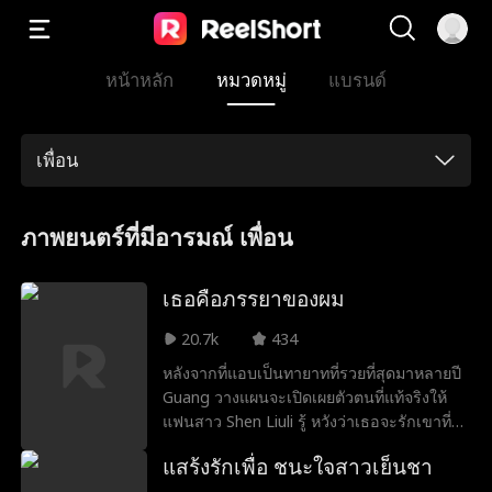
หน้าหลัก
หมวดหมู่
แบรนด์
เพื่อน
ภาพยนตร์ที่มีอารมณ์ เพื่อน
เธอคือภรรยาของผม
20.7k
434
หลังจากที่แอบเป็นทายาทที่รวยที่สุดมาหลายปี
Guang วางแผนจะเปิดเผยตัวตนที่แท้จริงให้
แฟนสาว Shen Liuli รู้ หวังว่าเธอจะรักเขาที่ตัว
ตน ไม่ใช่เพราะความรวยของเขา ในงาน
แสร้งรักเพื่อ ชนะใจสาวเย็นชา
แต่งงานของเพื่อนสนิท Dong เขาตกใจเมื่อ