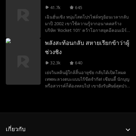
แต่กลับหักหลังในที่สุด น่าเศร้าที่แมตต์ต้องตาย
41.7k
645
จากการทรยศนั้น เมื่อได้เกิดใหม่ เขาตั้ง
เฉินฮั่นเซิง หนุ่มโสดโปรไฟล์หรูย้อนเวลากลับ
ปณิธานว่าจะไม่ยอมถูกเอาเปรียบอีก และเริ่ม
มาปี 2002 เขาใช้ความรู้จากอนาคตสร้าง
ต้นเส้นทางแก้แค้นพร้อมไต่เต้าสู่การเป็นดาว
บริษัท 'Rocket 101' คว้าโอกาสยุคอีคอมเมิร์ซ
ดัง
ขณะเดียวกันก็ต้องเลือกระหว่างเสิ่นโย่วฉู่
พลังสะท้อนกลับ สหายเรียกข้าว่าผู้
สาวน้อยสมบัติล้ำค่า กับเซียวหรงอวี๋ รักแรกที่
ลืมไม่ลง
ช่วงชิง
32.3k
640
เย่จวินหลินผู้ใกล้สิ้นอายุขัย กลับได้เปิดโหมด
เทพทะลวงตบะแบบไร้ขีดจำกัด! เซียนตี้ นักบุญ
หรือสวรรค์ก็ต้องหลบไป! เขายังรับศิษย์สุดป่วน
อีกเพียบ ทั้งประมุขพรรคมารจอมโหด โลลิผม
ขาวสุดแกร่งที่ชอบทำอาหาร มารดาบสุดคลั่ง
และเห็ดขี้อายที่กลัวโดนจับทำซุป... เมื่อ
จักรวาลตกอยู่ในยุคมืด สรรพสัตว์ต่างเฝ้ารอ
ปาฏิหาริย์ เย่จวินหลินที่เพิ่งกินอิ่มก็เดินออก
จากร้านปิ้งย่างช้าๆ แล้วเอ่ยว่า ช่างเถอะ เดี๋ยว
เกี่ยวกับ
ข้าจัดการเอง