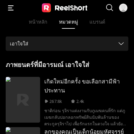
หน้าหลัก
หมวดหมู่
แบรนด์
เอาใจใส่
ภาพยนตร์ที่มีอารมณ์ เอาใจใส่
เกิดใหม่อีกครั้ง ขอเลือกสามีฟ้า
ประทาน
267.8k
2.4k
ชาติก่อน รุจิราแต่งงานกับภูเมฆคนที่รัก แต่ภู
เมฆกลับปอกลอกทรัพย์สินนับพันล้านของ
ตระกูลรุจิราไป เพื่อรักแรกในดวงใจ แล้วยัง
ปล่อยให้รักแรกในดวงใจวางแผนฆ่า
ลูกของคุณเป็นเด็กน้อยมหัศจรรย์