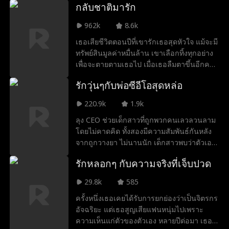
กลับชาติมารัก
ผ่านพ้นอุปสรรคเหล่านี้ทำให้ความสัมพันธ์ของ
พวกเขาแน่นแฟ้นขึ้น ในที่สุดเขาเปิดเผยตัวตน
962k
8.6k
ขอแต่งงาน และพวกเขาก็มีความสุขในตอน
เธอเสียชีวิตตอนปีที่เขารักเธอสุดหัวใจ แม้จะมี
จบ
ทรัพย์สินมูลค่าหมื่นล้าน เขาเลือกทิ้งทุกอย่าง
เพื่อจะตายตามเธอไป เมื่อเธอลืมตาขึ้นอีกครั้ง
เวลาได้ย้อนกลับไปในช่วงปีที่เธอเกลียดเขา
รักวุ่นๆกับพ่อซีอีโอสุดหล่อ
มาก เขาพูดด้วยรอยยิ้มที่ขมขื่นว่า “อยากหย่า
ไหม?งั้นก็ข้ามศพของฉันไปก่อน”
220.9k
1.9k
ลุง CEO ช่วยเด็กสาวที่ถูกพวกคนเลวลวนลาม
โดยไม่คาดคิด ทั้งสองมีความสัมพันธ์กันหลัง
จากถูกวางยา ไม่นานนัก เด็กสาวพบว่าตัวเอง
ตั้งครรภ์และไปหา CEO แต่เพราะ CEO รู้ว่า
รักหลอกๆ กับความจริงที่เจ็บปวด
เธอร้องเพลงกับเขา เขาจึงเข้าใจผิดว่าเด็กสาว
เป็นคนเห็นแก่เงิน... เมื่อไหร่ CEO จะรู้ว่าผู้ช่วย
29.8k
585
ชีวิตของเขาคือเด็กสาวคนนี้?
ครั้งหนึ่งเธอเคยได้รับการยกย่องว่าเป็นจิตรกร
อัจฉริยะ แต่เธอสูญเสียแฟนหนุ่มไปเพราะ
ความเห็นแก่ตัวของตัวเอง หลายปีต่อมา เธอ