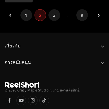
ได้พบกับชายคนหนึ่งที่หน้าตาคล้ายกับคนรักที่
จากไป แม้เขาจะพูดจาร้ายกาจและถูกคนรอบ
ข้างดูถูก เธอก็ไม่ยอมจากไป แต่เมื่อรักแรก
1
2
3
...
9
ของชายคนนั้นกลับมา เขาก็ได้ตระหนักว่าคน
ที่เป็น "ตัวแทน" จริงๆ ไม่ใช่เธอ แต่เป็นตัวเขา
เอง สองคนที่เจ็บปวดและเยียวยากันและกันใน
ขณะที่เรียกกันว่าเป็นตัวแทน—เมื่อไหร่พวก
เขาจะตระหนักถึงความรู้สึกที่แท้จริงต่อกัน?
เกี่ยวกับ
การสนับสนุน
© 2026 Crazy Maple Studio™, Inc. สงวนลิขสิทธิ์.