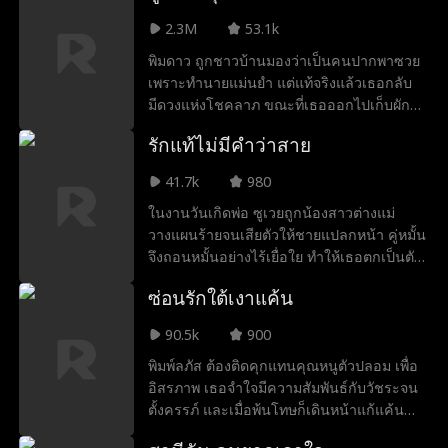
ครอบครัวของรุจิรา เกิดใหม่อีกครั้ง ย้อนกลับ
2.3M
53.1k
มายังช่วงเวลาตอนที่เลือกคู่แต่งงาน รุจิรา
ตัดสินใจอย่างเด็ดขาดที่จะเลือกคิมหันต์ผู้
พิมดาว ถูกชาวบ้านมองว่าเป็นคนปากพาซวย
วางตัวบริสุทธิ์ไร้จุดด่างพร้อย เมื่อภูเมฆพบว่า
เพราะทำนายแม่นยำ แต่แท้จริงแล้วเธอกลับ
รุจิราไม่แต่งงานกับตน จึงรู้สึกสำนึกเสียใจ
มีดวงแห่งโชคลาภ ขณะที่เธอออกไปเก็บผักป่า
อย่างถึงที่สุด
ก็ได้บังเอิญพบกับเพียงขวัญ ภรรยาของผู้
รักแท้ไม่มีคำว่าสาย
บัญชาการทหารในเขตสาธรที่หลงทางอยู่
เพียงขวัญจึงพาเธอกลับไปที่บ้านพัก โชควา
41.7k
980
สนาของพิมดาวทำให้ดอกไม้ผลิบาน สุนัขแก่
ในงานวันเกิดพ่อ ซูเวยถูกน้องสาวต่างแม่
กลับมามีชีวิตชีวาอีกครั้ง แต่ทว่าความ
วางแผนร้ายจนเสียตัวให้ชายแปลกหน้า คู่หมั้น
มหัศจรรย์ของพิมดาวยังไม่จบแค่นั้น
จึงถอนหมั้นอย่างไร้เยื่อใย ทำให้เธอตกเป็นตัว
ตลกของเมืองไห่เฉิง ขณะที่แม่ป่วยหนักและ
ซ่อนรักใต้เงาแค้น
ต้องการเงินผ่าตัดด่วน เธอไปขอร้องพ่อ แต่
กลับถูกสั่งให้ไปนอนกับตาแก่คืนนึงแลกเงิน
90.5k
900
ด้วยความโกรธจัด เธอจึงตัดสินใจแต่งงานกับ
พิมพ์ลภัส ต้องติดคุกแทนคุณหนูตัวปลอม เพื่อ
ชายแปลกหน้า เพียงเพราะเขาตกลงจะจ่ายค่า
อิสรภาพ เธอจำใจมีความสัมพันธ์กับวัชระจน
รักษาแม่ให้ เดิมทีคิดว่าเขาเป็นแค่ผู้ชาย
ตั้งครรภ์ และเมื่อพ้นโทษก็เดินหน้าแก้แค้น
ธรรมดาที่บุคลิกดี ใครจะรู้ว่าเขาคือผู้มีอิทธิพล
ตระกูลคีรี เธอเริ่มตกหลุมรักวัชระอย่างไม่รู้ตัว
ทรงอำนาจที่แสนลึกลับ นึกว่าการแต่งงานครั้ง