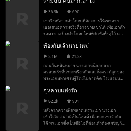
สามีฉัน คนยากเอาใจ
ทั้งคู่ต้องเผชิญกับบททดสอบมากมาย แต่ใน
นี้จะเป็นนรกอีกขุม แต่เขากลับรักและตามใจ
ท้ายที่สุด คนตระกูลคีรีก็ได้รับผลกรรมที่เคยก่อ
เธอสุดๆ... เขาบอกว่า ในโลกของผมไม่มีคำว่า
36.3k
690
ไว้ และก็ได้ครองรักกันอย่างมีความสุข
อดทนยอมคน มีแต่ทำตามใจและใช้สิทธิ์คน
เขาวิ่งหนีจากคำโกหกที่ต้องการให้เขาตาย
โปรดให้เต็มที่ เขาบอกว่า คุณนายโจว ถึงเรา
เธอเสนอความจริงที่อาจช่วยเขาได้ เพื่อเอาตัว
จะเจอกันช้าไป แต่ชีวิตที่เหลือต่อจากนี้จะมีแค่
รอด เขาสร้างคำโกหกใหม่ที่กักขังทั้งคู่ไว้ ตอน
คุณ
นี้กำแพงกำลังบีบเข้ามา และความรักที่สร้าง
ท้องกับเจ้านายใหม่
บนการหลอกลวงจะถูกทดสอบด้วยไฟแห่งการ
ทรยศและศัตรูอันตรายที่เริ่มต้นทั้งหมด คุณจะ
2.1M
21.2k
ไปไกลแค่ไหนเพื่อปกป้องความลับที่อาจ
ก่อนวันหมั้นหมาย นางเอกหนีออกจาก
ทำลายคนที่คุณรัก?
ครอบครัวที่น่าสะพรึงกลัวและตั้งครรภ์ลูกของ
พระเอกมหาเศรษฐีโดยไม่คาดคิด โรงแรมหรูที่
เธอทำงานอยู่ก็ถูกซื้อกิจการไปด้วยเพราะเขา
กุหลาบแห่งรัก
ตามจีบเธอไม่หยุดหย่อน แม้ว่าเธอต้องการแค่
ทำงานหนักและพิสูจน์คุณค่าของตัวเอง แต่
82.2k
931
ความพากเพียรของผู้ชายก็ทำให้เธอหมดแรง
หลังจากความผิดพลาดเพราะเมา นางเอก
ในท้ายที่สุดเธอไม่เพียงแต่ประสบความสำเร็จ
เข้าใจผิดว่าสามีเป็นโฮสต์ เมื่อพวกเขาจำกัน
ในโรงแรมด้วยความพยายามของตัวเอง
ได้ พระเอกซึ่งเป็นซีอีโอที่ซ่อนตัวต้องเผชิญกับ
เท่านั้น แต่ยังได้รับการเอาใจใส่จากผู้ชายคนนี้
ปัญหาครอบครัวและเกือบเปิดเผยตัวตน การ
มากเกินจะบรรยาย